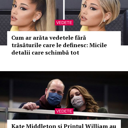
VEDETE
Cum ar arăta vedetele fără
trăsăturile care le definesc: Micile
detalii care schimbă tot
VEDETE
Kate Middleton și Prințul William au