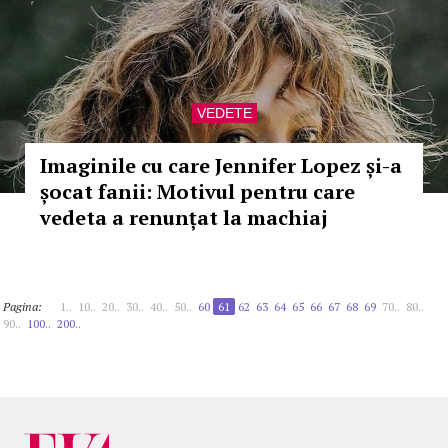
VEDETE
Imaginile cu care Jennifer Lopez și-a
șocat fanii: Motivul pentru care
vedeta a renunțat la machiaj
Pagina:
1..
10..
20..
30..
40..
50..
60
61
62
63
64
65
66
67
68
69
70..
80..
90..
100..
200..