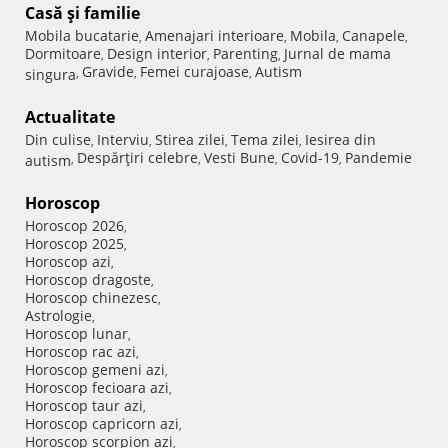
Casă şi familie
Mobila bucatarie
Amenajari interioare
Mobila
Canapele
,
,
,
,
Dormitoare
Design interior
Parenting
Jurnal de mama
,
,
,
Gravide
Femei curajoase
Autism
singura
,
,
,
Actualitate
Din culise
Interviu
Stirea zilei
Tema zilei
Iesirea din
,
,
,
,
Despărţiri celebre
Vesti Bune
Covid-19
Pandemie
autism
,
,
,
,
Horoscop
Horoscop 2026
,
Horoscop 2025
,
Horoscop azi
,
Horoscop dragoste
,
Horoscop chinezesc
,
Astrologie
,
Horoscop lunar
,
Horoscop rac azi
,
Horoscop gemeni azi
,
Horoscop fecioara azi
,
Horoscop taur azi
,
Horoscop capricorn azi
,
Horoscop scorpion azi
,