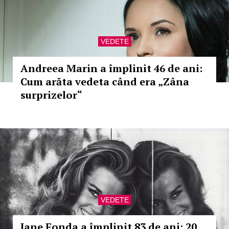
VEDETE
Andreea Marin a împlinit 46 de ani:
Cum arăta vedeta când era „Zâna
surprizelor“
VEDETE
Jane Fonda a împlinit 83 de ani: 20