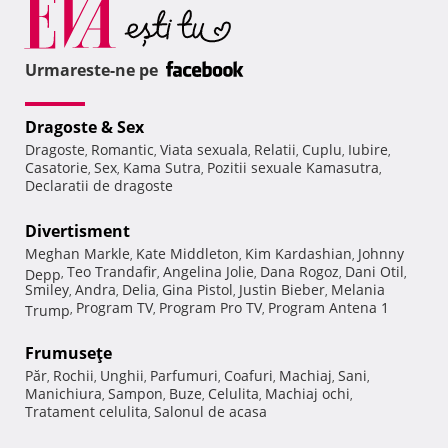
Urmareste-ne pe
Dragoste & Sex
Dragoste
Romantic
Viata sexuala
Relatii
Cuplu
Iubire
,
,
,
,
,
,
Casatorie
Sex
Kama Sutra
Pozitii sexuale Kamasutra
,
,
,
,
Declaratii de dragoste
Divertisment
Meghan Markle
Kate Middleton
Kim Kardashian
Johnny
,
,
,
Teo Trandafir
Angelina Jolie
Dana Rogoz
Dani Otil
Depp
,
,
,
,
,
Smiley
Andra
Delia
Gina Pistol
Justin Bieber
Melania
,
,
,
,
,
Program TV
Program Pro TV
Program Antena 1
Trump
,
,
,
Frumuseţe
Păr
Rochii
Unghii
Parfumuri
Coafuri
Machiaj
Sani
,
,
,
,
,
,
,
Manichiura
Sampon
Buze
Celulita
Machiaj ochi
,
,
,
,
,
Tratament celulita
Salonul de acasa
,