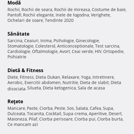
Modă
Rochii
Rochii de seara
Rochii de mireasa
Costume de baie
,
,
,
,
Pantofi
Rochii elegante
Inele de logodna
Verighete
,
,
,
,
Ochelari de soare
Tendinte 2020
,
Sănătate
Sarcina
Ceaiuri
Inima
Psihologie
Ginecologie
,
,
,
,
,
Stomatologie
Colesterol
Anticonceptionale
Test sarcina
,
,
,
,
Cardiologie
Oftalmologie
Avort
Ceai verde
HIV
Ortopedie
,
,
,
,
,
,
Psihiatrie
Dietă & Fitness
Diete
Fitness
Dieta Dukan
Relaxare
Yoga
Intretinere
,
,
,
,
,
,
Aerobic
Exercitii abdomen
Nutritie
Dieta de slabit
Dieta
,
,
,
,
Silueta
Dieta ketogenica
Sala de acasa
disociata
,
,
,
Reţete
Mancare
Paste
Ciorba
Peste
Sos
Salata
Cafea
Supa
,
,
,
,
,
,
,
,
Dulceata
Tocanita
Cocktail
Supa crema
Aperitive
Desert
,
,
,
,
,
,
Maioneza
Pilaf
Ciorba perisoare
Ciorba pui
Ciorba burta
,
,
,
,
,
Ce mancam azi