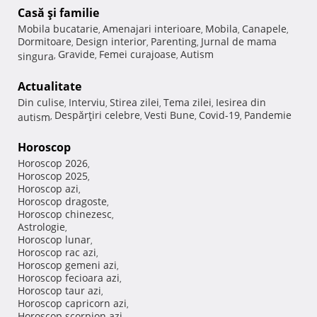
Casă şi familie
Mobila bucatarie
Amenajari interioare
Mobila
Canapele
,
,
,
,
Dormitoare
Design interior
Parenting
Jurnal de mama
,
,
,
Gravide
Femei curajoase
Autism
singura
,
,
,
Actualitate
Din culise
Interviu
Stirea zilei
Tema zilei
Iesirea din
,
,
,
,
Despărţiri celebre
Vesti Bune
Covid-19
Pandemie
autism
,
,
,
,
Horoscop
Horoscop 2026
,
Horoscop 2025
,
Horoscop azi
,
Horoscop dragoste
,
Horoscop chinezesc
,
Astrologie
,
Horoscop lunar
,
Horoscop rac azi
,
Horoscop gemeni azi
,
Horoscop fecioara azi
,
Horoscop taur azi
,
Horoscop capricorn azi
,
Horoscop scorpion azi
,