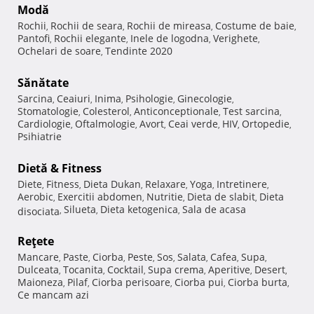
Modă
Rochii
Rochii de seara
Rochii de mireasa
Costume de baie
,
,
,
,
Pantofi
Rochii elegante
Inele de logodna
Verighete
,
,
,
,
Ochelari de soare
Tendinte 2020
,
Sănătate
Sarcina
Ceaiuri
Inima
Psihologie
Ginecologie
,
,
,
,
,
Stomatologie
Colesterol
Anticonceptionale
Test sarcina
,
,
,
,
Cardiologie
Oftalmologie
Avort
Ceai verde
HIV
Ortopedie
,
,
,
,
,
,
Psihiatrie
Dietă & Fitness
Diete
Fitness
Dieta Dukan
Relaxare
Yoga
Intretinere
,
,
,
,
,
,
Aerobic
Exercitii abdomen
Nutritie
Dieta de slabit
Dieta
,
,
,
,
Silueta
Dieta ketogenica
Sala de acasa
disociata
,
,
,
Reţete
Mancare
Paste
Ciorba
Peste
Sos
Salata
Cafea
Supa
,
,
,
,
,
,
,
,
Dulceata
Tocanita
Cocktail
Supa crema
Aperitive
Desert
,
,
,
,
,
,
Maioneza
Pilaf
Ciorba perisoare
Ciorba pui
Ciorba burta
,
,
,
,
,
Ce mancam azi