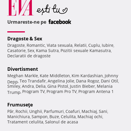
Urmareste-ne pe
Dragoste & Sex
Dragoste
Romantic
Viata sexuala
Relatii
Cuplu
Iubire
,
,
,
,
,
,
Casatorie
Sex
Kama Sutra
Pozitii sexuale Kamasutra
,
,
,
,
Declaratii de dragoste
Divertisment
Meghan Markle
Kate Middleton
Kim Kardashian
Johnny
,
,
,
Teo Trandafir
Angelina Jolie
Dana Rogoz
Dani Otil
Depp
,
,
,
,
,
Smiley
Andra
Delia
Gina Pistol
Justin Bieber
Melania
,
,
,
,
,
Program TV
Program Pro TV
Program Antena 1
Trump
,
,
,
Frumuseţe
Păr
Rochii
Unghii
Parfumuri
Coafuri
Machiaj
Sani
,
,
,
,
,
,
,
Manichiura
Sampon
Buze
Celulita
Machiaj ochi
,
,
,
,
,
Tratament celulita
Salonul de acasa
,