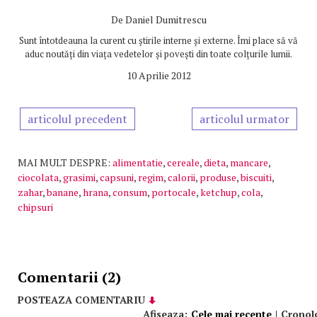
De
Daniel Dumitrescu
Sunt întotdeauna la curent cu știrile interne și externe. Îmi place să vă
aduc noutăți din viața vedetelor și povești din toate colțurile lumii.
10 Aprilie 2012
articolul precedent
articolul urmator
MAI MULT DESPRE:
alimentatie
,
cereale
,
dieta
,
mancare
,
ciocolata
,
grasimi
,
capsuni
,
regim
,
calorii
,
produse
,
biscuiti
,
zahar
,
banane
,
hrana
,
consum
,
portocale
,
ketchup
,
cola
,
chipsuri
Comentarii (2)
POSTEAZA COMENTARIU
Afiseaza:
Cele mai recente
|
Cronol