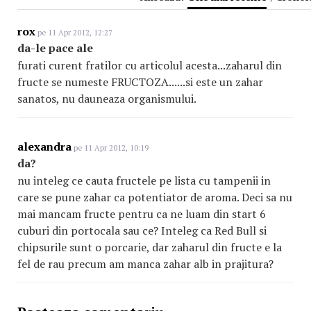
rox
pe 11 Apr 2012, 12:27
da-le pace ale
furati curent fratilor cu articolul acesta...zaharul din
fructe se numeste FRUCTOZA......si este un zahar
sanatos, nu dauneaza organismului.
alexandra
pe 11 Apr 2012, 10:19
da?
nu inteleg ce cauta fructele pe lista cu tampenii in
care se pune zahar ca potentiator de aroma. Deci sa nu
mai mancam fructe pentru ca ne luam din start 6
cuburi din portocala sau ce? Inteleg ca Red Bull si
chipsurile sunt o porcarie, dar zaharul din fructe e la
fel de rau precum am manca zahar alb in prajitura?