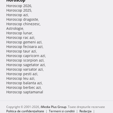
Horoscop
Horoscop 2026
,
Horoscop 2025
,
Horoscop azi
,
Horoscop dragoste
,
Horoscop chinezesc
,
Astrologie
,
Horoscop lunar
,
Horoscop rac azi
,
Horoscop gemeni azi
,
Horoscop fecioara azi
,
Horoscop taur azi
,
Horoscop capricorn azi
,
Horoscop scorpion azi
,
Horoscop sagetator azi
,
Horoscop varsator azi
,
Horoscop pesti azi
,
Horoscop leu azi
,
Horoscop balanta azi
,
Horoscop berbec azi
,
Horoscop saptamanal
Copyright © 2001-2026,
iMedia Plus Group
. Toate drepturile rezervate
Politica de confidențialitate
|
Termeni si conditii
|
Redacţia
|