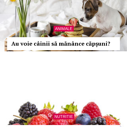
ANIMALE
Au voie câinii să mănânce căpșuni?
NUTRITIE