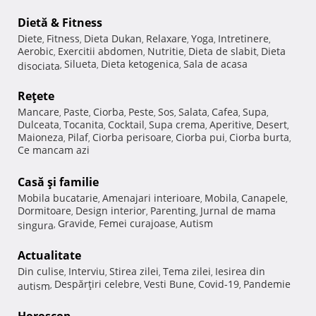
Dietă & Fitness
Diete
Fitness
Dieta Dukan
Relaxare
Yoga
Intretinere
,
,
,
,
,
,
Aerobic
Exercitii abdomen
Nutritie
Dieta de slabit
Dieta
,
,
,
,
Silueta
Dieta ketogenica
Sala de acasa
disociata
,
,
,
Reţete
Mancare
Paste
Ciorba
Peste
Sos
Salata
Cafea
Supa
,
,
,
,
,
,
,
,
Dulceata
Tocanita
Cocktail
Supa crema
Aperitive
Desert
,
,
,
,
,
,
Maioneza
Pilaf
Ciorba perisoare
Ciorba pui
Ciorba burta
,
,
,
,
,
Ce mancam azi
Casă şi familie
Mobila bucatarie
Amenajari interioare
Mobila
Canapele
,
,
,
,
Dormitoare
Design interior
Parenting
Jurnal de mama
,
,
,
Gravide
Femei curajoase
Autism
singura
,
,
,
Actualitate
Din culise
Interviu
Stirea zilei
Tema zilei
Iesirea din
,
,
,
,
Despărţiri celebre
Vesti Bune
Covid-19
Pandemie
autism
,
,
,
,