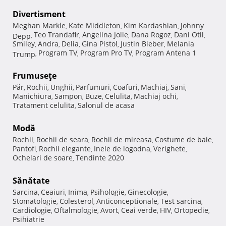
Divertisment
Meghan Markle
Kate Middleton
Kim Kardashian
Johnny
,
,
,
Teo Trandafir
Angelina Jolie
Dana Rogoz
Dani Otil
Depp
,
,
,
,
,
Smiley
Andra
Delia
Gina Pistol
Justin Bieber
Melania
,
,
,
,
,
Program TV
Program Pro TV
Program Antena 1
Trump
,
,
,
Frumuseţe
Păr
Rochii
Unghii
Parfumuri
Coafuri
Machiaj
Sani
,
,
,
,
,
,
,
Manichiura
Sampon
Buze
Celulita
Machiaj ochi
,
,
,
,
,
Tratament celulita
Salonul de acasa
,
Modă
Rochii
Rochii de seara
Rochii de mireasa
Costume de baie
,
,
,
,
Pantofi
Rochii elegante
Inele de logodna
Verighete
,
,
,
,
Ochelari de soare
Tendinte 2020
,
Sănătate
Sarcina
Ceaiuri
Inima
Psihologie
Ginecologie
,
,
,
,
,
Stomatologie
Colesterol
Anticonceptionale
Test sarcina
,
,
,
,
Cardiologie
Oftalmologie
Avort
Ceai verde
HIV
Ortopedie
,
,
,
,
,
,
Psihiatrie