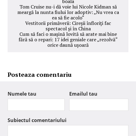
boala
Tom Cruise nu-i dă voie lui Nicole Kidman să
meargă la nunta fiului lor adoptiv: „Nu vrea ca
ea să fie acolo“
Vestitorii primăverii: Cireșii înfloriți fac
spectacol și în China
Cum să faci o mașină lovită să arate mai bine
fără să o repari: 17 idei geniale care „rezolvă“
orice daună ușoară
Posteaza comentariu
Numele tau
Emailul tau
Subiectul comentariului