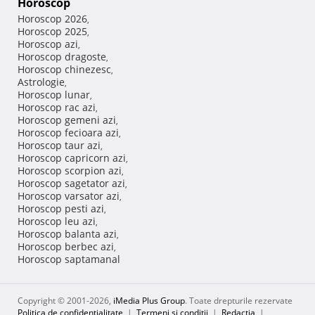
Horoscop
Horoscop 2026
,
Horoscop 2025
,
Horoscop azi
,
Horoscop dragoste
,
Horoscop chinezesc
,
Astrologie
,
Horoscop lunar
,
Horoscop rac azi
,
Horoscop gemeni azi
,
Horoscop fecioara azi
,
Horoscop taur azi
,
Horoscop capricorn azi
,
Horoscop scorpion azi
,
Horoscop sagetator azi
,
Horoscop varsator azi
,
Horoscop pesti azi
,
Horoscop leu azi
,
Horoscop balanta azi
,
Horoscop berbec azi
,
Horoscop saptamanal
Copyright © 2001-2026,
iMedia Plus Group
. Toate drepturile rezervate
Politica de confidențialitate
|
Termeni si conditii
|
Redacţia
|