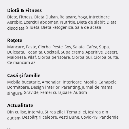
Dietă & Fitness
Diete
Fitness
Dieta Dukan
Relaxare
Yoga
Intretinere
,
,
,
,
,
,
Aerobic
Exercitii abdomen
Nutritie
Dieta de slabit
Dieta
,
,
,
,
Silueta
Dieta ketogenica
Sala de acasa
disociata
,
,
,
Reţete
Mancare
Paste
Ciorba
Peste
Sos
Salata
Cafea
Supa
,
,
,
,
,
,
,
,
Dulceata
Tocanita
Cocktail
Supa crema
Aperitive
Desert
,
,
,
,
,
,
Maioneza
Pilaf
Ciorba perisoare
Ciorba pui
Ciorba burta
,
,
,
,
,
Ce mancam azi
Casă şi familie
Mobila bucatarie
Amenajari interioare
Mobila
Canapele
,
,
,
,
Dormitoare
Design interior
Parenting
Jurnal de mama
,
,
,
Gravide
Femei curajoase
Autism
singura
,
,
,
Actualitate
Din culise
Interviu
Stirea zilei
Tema zilei
Iesirea din
,
,
,
,
Despărţiri celebre
Vesti Bune
Covid-19
Pandemie
autism
,
,
,
,