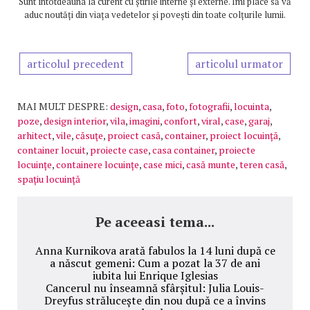
Sunt întotdeauna la curent cu știrile interne și externe. Îmi place să vă
aduc noutăți din viața vedetelor și povești din toate colțurile lumii.
articolul precedent
articolul urmator
MAI MULT DESPRE:
design
,
casa
,
foto
,
fotografii
,
locuinta
,
poze
,
design interior
,
vila
,
imagini
,
confort
,
viral
,
case
,
garaj
,
arhitect
,
vile
,
căsuţe
,
proiect casă
,
container
,
proiect locuință
,
container locuit
,
proiecte case
,
casa container
,
proiecte
locuințe
,
containere locuințe
,
case mici
,
casă munte
,
teren casă
,
spațiu locuință
Pe aceeasi tema...
Anna Kurnikova arată fabulos la 14 luni după ce
a născut gemeni: Cum a pozat la 37 de ani
iubita lui Enrique Iglesias
Cancerul nu înseamnă sfârșitul: Julia Louis-
Dreyfus strălucește din nou după ce a învins