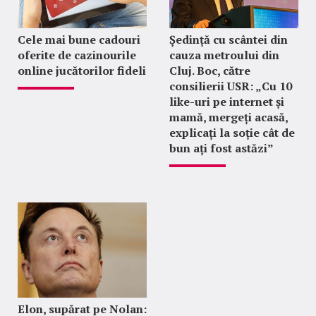
Cele mai bune cadouri
Ședință cu scântei din
oferite de cazinourile
cauza metroului din
online jucătorilor fideli
Cluj. Boc, către
consilierii USR: „Cu 10
like-uri pe internet și
mamă, mergeți acasă,
explicați la soție cât de
bun ați fost astăzi”
Elon, supărat pe Nolan: