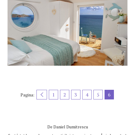
1
2
3
4
5
6
Pagina:
De
Daniel Dumitrescu