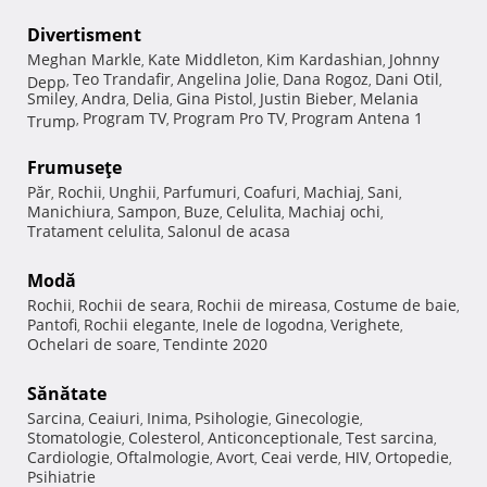
Divertisment
Meghan Markle
Kate Middleton
Kim Kardashian
Johnny
,
,
,
Teo Trandafir
Angelina Jolie
Dana Rogoz
Dani Otil
Depp
,
,
,
,
,
Smiley
Andra
Delia
Gina Pistol
Justin Bieber
Melania
,
,
,
,
,
Program TV
Program Pro TV
Program Antena 1
Trump
,
,
,
Frumuseţe
Păr
Rochii
Unghii
Parfumuri
Coafuri
Machiaj
Sani
,
,
,
,
,
,
,
Manichiura
Sampon
Buze
Celulita
Machiaj ochi
,
,
,
,
,
Tratament celulita
Salonul de acasa
,
Modă
Rochii
Rochii de seara
Rochii de mireasa
Costume de baie
,
,
,
,
Pantofi
Rochii elegante
Inele de logodna
Verighete
,
,
,
,
Ochelari de soare
Tendinte 2020
,
Sănătate
Sarcina
Ceaiuri
Inima
Psihologie
Ginecologie
,
,
,
,
,
Stomatologie
Colesterol
Anticonceptionale
Test sarcina
,
,
,
,
Cardiologie
Oftalmologie
Avort
Ceai verde
HIV
Ortopedie
,
,
,
,
,
,
Psihiatrie