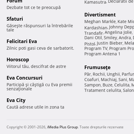
Forum
Declaratii d
Kamasutra
,
Dezbate tot ce te preocupă
Divertisment
Sfaturi
Meghan Markle
Kate Mi
,
Găseşte răspunsuri la întrebările
Johnny Dep
Kardashian
,
tale
Angelina Jolie
Trandafir
,
,
Dani Otil
Smiley
Andra
,
,
,
Felicitari Eva
Justin Bieber
Mela
Pistol
,
,
Zilnic poti gasi ceva de sarbatorit.
Program TV
Program Pro
,
Program Antena 1
Horoscop
Viitorul tău, descifrat de astre
Frumuseţe
Păr
Rochii
Unghii
Parfu
,
,
,
Eva Concursuri
Coafuri
Machiaj
Sani
Ma
,
,
,
Participă şi câştigă cu Eva premii
Sampon
Buze
Celulita
M
,
,
,
senzaţionale
Tratament celulita
Salon
,
Eva City
Caută adrese utile in zona ta
Copyright © 2001-2026,
iMedia Plus Group
. Toate drepturile rezervate