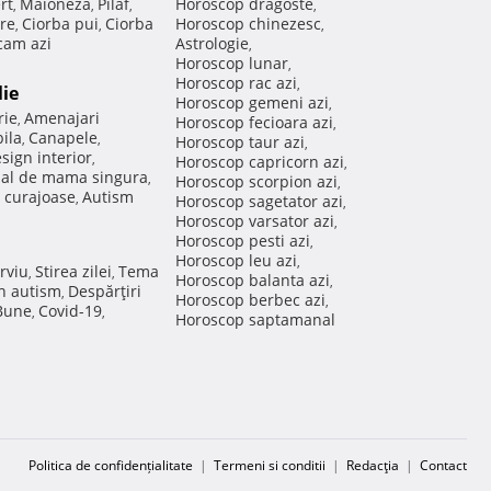
rt
Maioneza
Pilaf
Horoscop dragoste
,
,
,
,
re
Ciorba pui
Ciorba
Horoscop chinezesc
,
,
,
am azi
Astrologie
,
Horoscop lunar
,
Horoscop rac azi
,
lie
Horoscop gemeni azi
,
rie
Amenajari
,
Horoscop fecioara azi
,
ila
Canapele
,
,
Horoscop taur azi
,
sign interior
,
Horoscop capricorn azi
,
nal de mama singura
,
Horoscop scorpion azi
,
 curajoase
Autism
,
Horoscop sagetator azi
,
Horoscop varsator azi
,
Horoscop pesti azi
,
Horoscop leu azi
,
rviu
Stirea zilei
Tema
,
,
Horoscop balanta azi
,
in autism
Despărţiri
,
Horoscop berbec azi
,
 Bune
Covid-19
,
,
Horoscop saptamanal
Politica de confidențialitate
|
Termeni si conditii
|
Redacţia
|
Contact