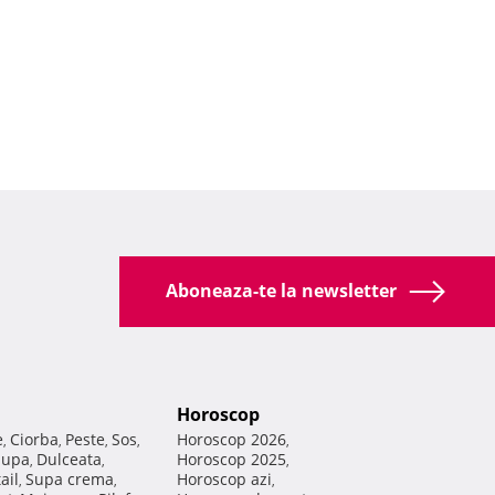
Aboneaza-te la newsletter
Horoscop
e
Ciorba
Peste
Sos
Horoscop 2026
,
,
,
,
,
Supa
Dulceata
Horoscop 2025
,
,
,
ail
Supa crema
Horoscop azi
,
,
,