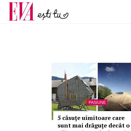
menopauză și când ar t
Carieră
la medic
Actualitate
PASIUNE
5 căsuțe uimitoare care
sunt mai drăguțe decât o