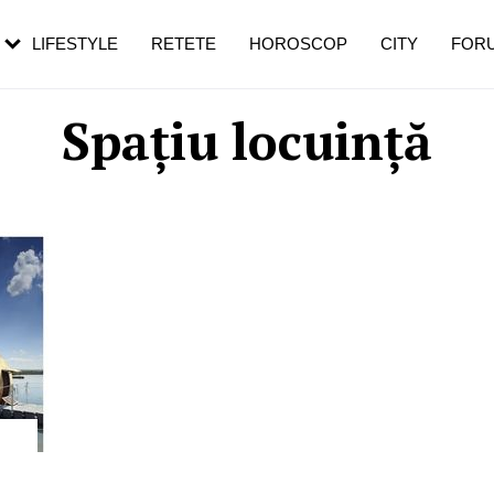
rebui să mergi
și 60 de ani. De ce te trezești mai des
pe măsură ce înaintezi în vârstă
LIFESTYLE
RETETE
HOROSCOP
CITY
FOR
Spațiu locuință