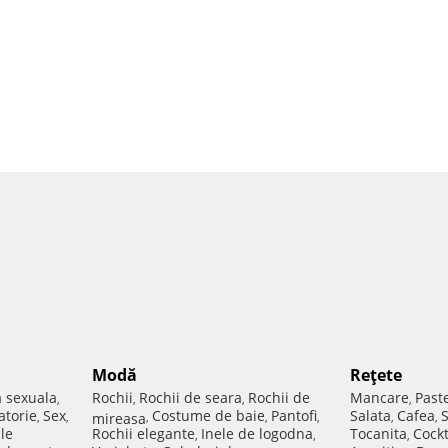
Modă
Reţete
a sexuala
Rochii
Rochii de seara
Rochii de
Mancare
Past
,
,
,
,
atorie
Sex
Costume de baie
Pantofi
Salata
Cafea
,
,
mireasa
,
,
,
,
,
ale
Rochii elegante
Inele de logodna
Tocanita
Cockt
,
,
,