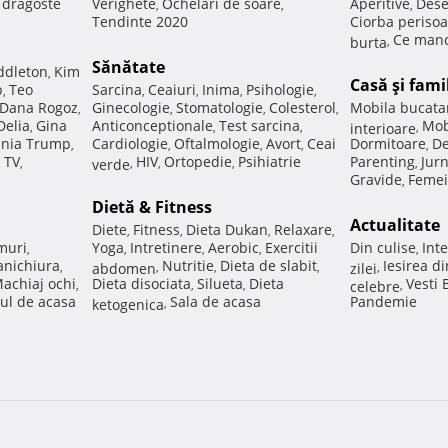
e dragoste
Verighete
Ochelari de soare
Aperitive
Dese
,
,
,
Tendinte 2020
Ciorba perisoa
Ce manc
burta
,
Sănătate
ddleton
Kim
,
Casă şi fami
p
Teo
Sarcina
Ceaiuri
Inima
Psihologie
,
,
,
,
,
Dana Rogoz
Ginecologie
Stomatologie
Colesterol
Mobila bucata
,
,
,
,
Delia
Gina
Anticonceptionale
Test sarcina
Mob
,
,
,
interioare
,
nia Trump
Cardiologie
Oftalmologie
Avort
Ceai
Dormitoare
De
,
,
,
,
,
 TV
HIV
Ortopedie
Psihiatrie
Parenting
Jur
,
verde
,
,
,
,
Gravide
Femei
,
Dietă & Fitness
Actualitate
Diete
Fitness
Dieta Dukan
Relaxare
,
,
,
,
muri
Yoga
Intretinere
Aerobic
Exercitii
Din culise
Inte
,
,
,
,
,
nichiura
Nutritie
Dieta de slabit
Iesirea d
,
abdomen
,
,
,
zilei
,
achiaj ochi
Dieta disociata
Silueta
Dieta
Vesti
,
,
,
celebre
,
ul de acasa
Sala de acasa
Pandemie
ketogenica
,