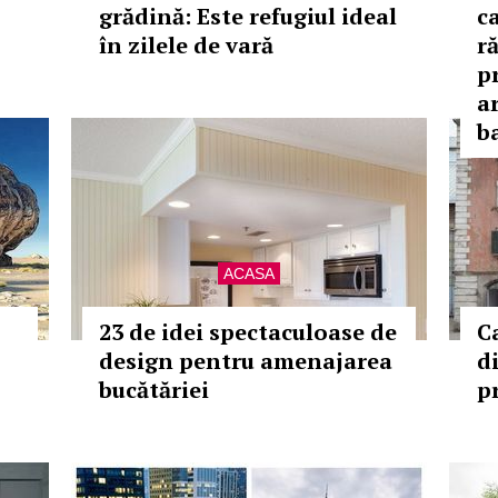
grădină: Este refugiul ideal
ca
în zilele de vară
ră
p
a
b
ACASA
23 de idei spectaculoase de
C
design pentru amenajarea
d
bucătăriei
pr