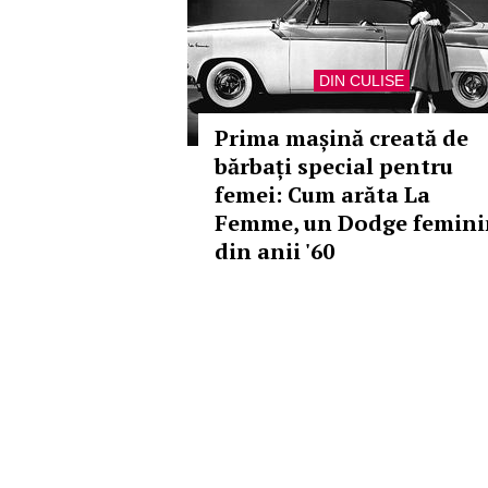
DIN CULISE
Prima mașină creată de
bărbați special pentru
femei: Cum arăta La
Femme, un Dodge femini
din anii '60