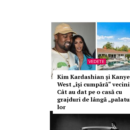
VEDETE
Kim Kardashian și Kanye
West „își cumpără“ vecini
Cât au dat pe o casă cu
grajduri de lângă „palatu
lor