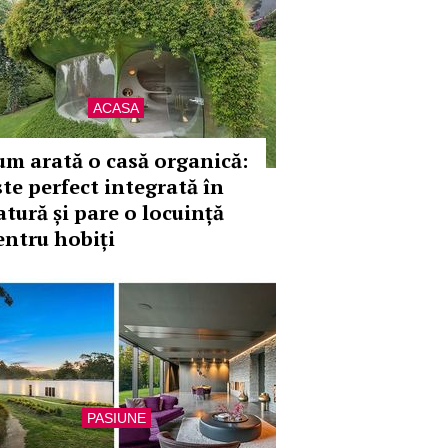
ACASA
um arată o casă organică:
ste perfect integrată în
atură și pare o locuință
entru hobiți
PASIUNE