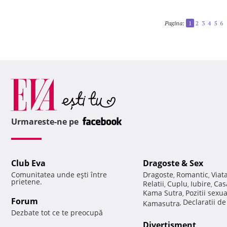
Pagina:
1
2
3
4
5
6
Urmareste-ne pe
Club Eva
Dragoste & Sex
Comunitatea unde eşti între
Dragoste
Romantic
Viat
,
,
prietene.
Relatii
Cuplu
Iubire
Cas
,
,
,
Kama Sutra
Pozitii sexu
,
Forum
Declaratii d
Kamasutra
,
Dezbate tot ce te preocupă
Divertisment