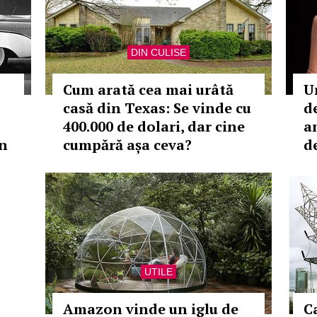
DIN CULISE
Cum arată cea mai urâtă
U
casă din Texas: Se vinde cu
d
400.000 de dolari, dar cine
a
n
cumpără așa ceva?
d
UTILE
Amazon vinde un iglu de
Ca