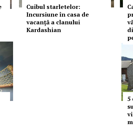
e
Cuibul starletelor:
C
Incursiune în casa de
pr
vacanță a clanului
v
Kardashian
d
p
5
s
v
m