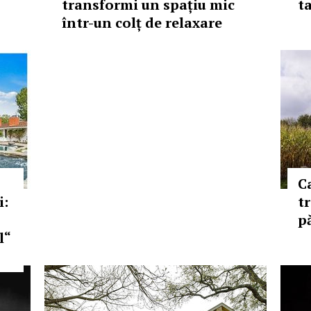
transformi un spațiu mic
t
într-un colț de relaxare
Ca
i:
t
pă
l“