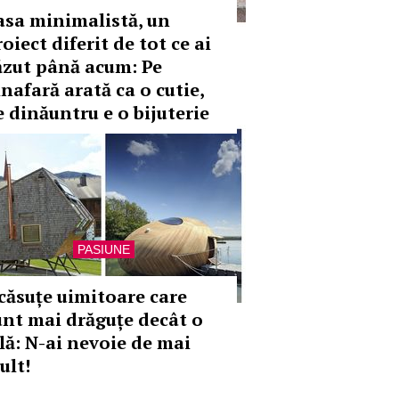
asa minimalistă, un
oiect diferit de tot ce ai
ăzut până acum: Pe
inafară arată ca o cutie,
e dinăuntru e o bijuterie
PASIUNE
 căsuțe uimitoare care
unt mai drăguțe decât o
ilă: N-ai nevoie de mai
ult!