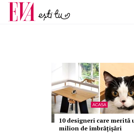
și 60 de ani. De ce te t
Carieră
pe măsură ce înaintez
Actualitate
ACASA
10 designeri care merită 
milion de îmbrățișări