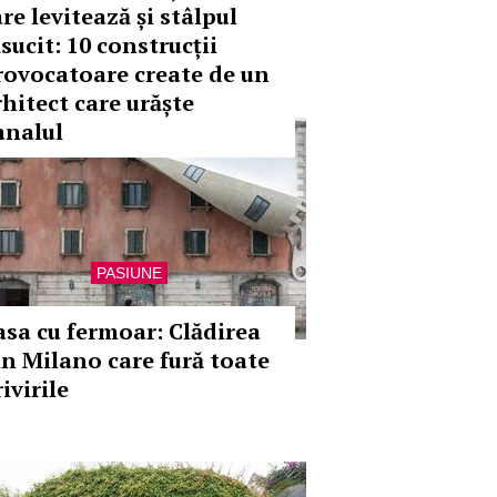
re levitează și stâlpul
sucit: 10 construcții
rovocatoare create de un
rhitect care urăște
analul
PASIUNE
asa cu fermoar: Clădirea
in Milano care fură toate
ivirile