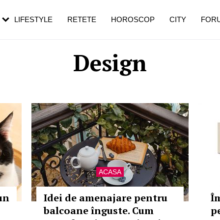
rezești mai des
Cât durează, cum te pregătești și cât
i în vârstă
de dureroasă este investigația
LIFESTYLE
RETETE
HOROSCOP
CITY
FOR
Design
ACASA
un
Idei de amenajare pentru
Î
balcoane înguste. Cum
p