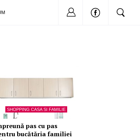
Nu ai cont?
Inregistreaza-
UM
SHOPPING CASA SI FAMILIE
mpreună pas cu pas
entru bucătăria familiei