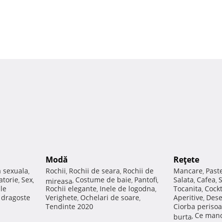
Modă
Reţete
a sexuala
Rochii
Rochii de seara
Rochii de
Mancare
Past
,
,
,
,
atorie
Sex
Costume de baie
Pantofi
Salata
Cafea
,
,
mireasa
,
,
,
,
,
ale
Rochii elegante
Inele de logodna
Tocanita
Cockt
,
,
,
e dragoste
Verighete
Ochelari de soare
Aperitive
Dese
,
,
,
Tendinte 2020
Ciorba perisoa
Ce manc
burta
,