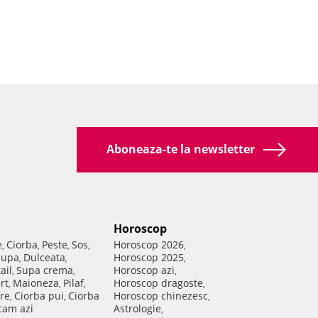
Aboneaza-te la newsletter
Horoscop
e
Ciorba
Peste
Sos
Horoscop 2026
,
,
,
,
,
Supa
Dulceata
Horoscop 2025
,
,
,
ail
Supa crema
Horoscop azi
,
,
,
rt
Maioneza
Pilaf
Horoscop dragoste
,
,
,
,
re
Ciorba pui
Ciorba
Horoscop chinezesc
,
,
,
am azi
Astrologie
,