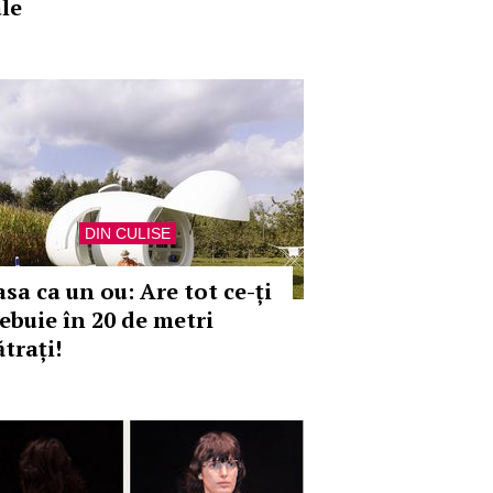
ale
DIN CULISE
sa ca un ou: Are tot ce-ți
rebuie în 20 de metri
trați!