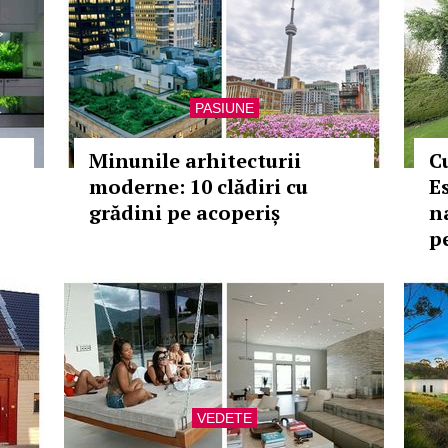
PASIUNE
Minunile arhitecturii
C
moderne: 10 clădiri cu
E
grădini pe acoperiș
n
p
VEDETE