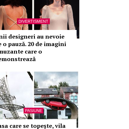
DIVERTISMENT
nii designeri au nevoie
e o pauză. 20 de imagini
muzante care o
emonstrează
PASIUNE
sa care se topește, vila