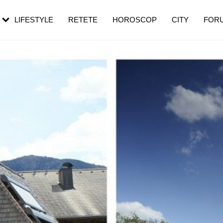
rebui să mergi
și 60 de ani. De ce te trezești mai des
pe măsură ce înaintezi în vârstă
LIFESTYLE
RETETE
HOROSCOP
CITY
FOR