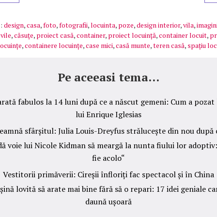
:
design
,
casa
,
foto
,
fotografii
,
locuinta
,
poze
,
design interior
,
vila
,
imagin
,
vile
,
căsuţe
,
proiect casă
,
container
,
proiect locuință
,
container locuit
,
pr
locuințe
,
containere locuințe
,
case mici
,
casă munte
,
teren casă
,
spațiu loc
Pe aceeasi tema...
ată fabulos la 14 luni după ce a născut gemeni: Cum a pozat l
lui Enrique Iglesias
eamnă sfârșitul: Julia Louis-Dreyfus strălucește din nou după c
ă voie lui Nicole Kidman să meargă la nunta fiului lor adoptiv:
fie acolo“
Vestitorii primăverii: Cireșii înfloriți fac spectacol și în China
ină lovită să arate mai bine fără să o repari: 17 idei geniale ca
daună ușoară