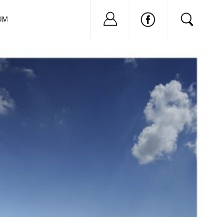
Nu ai cont?
Inregistreaza-
UM