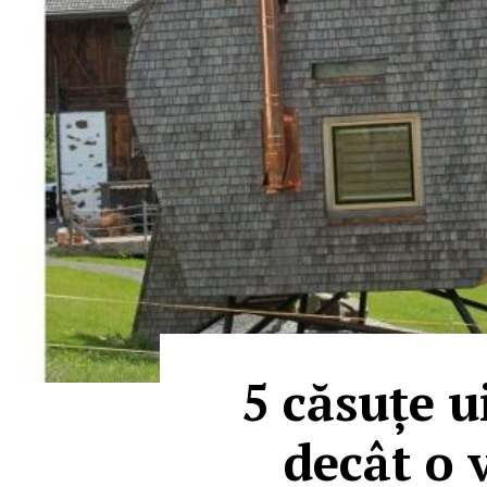
5 căsuțe u
decât o 