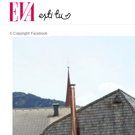
menopauză și când ar t
Carieră
la medic
Actualitate
© Copyright: Facebook