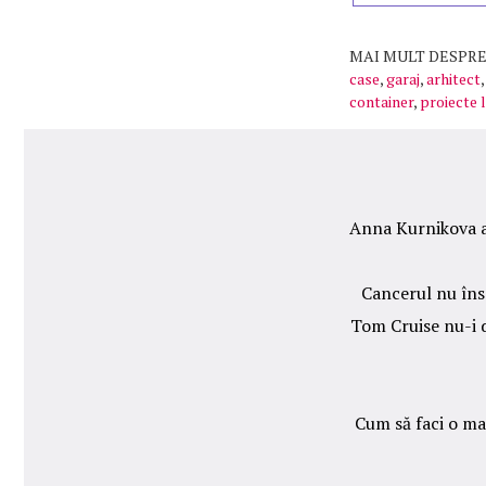
MAI MULT DESPRE
case
,
garaj
,
arhitect
container
,
proiecte 
Anna Kurnikova ar
Cancerul nu îns
Tom Cruise nu-i d
Cum să faci o maș