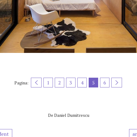
1
2
3
4
5
6
Pagina:
De
Daniel Dumitrescu
dent
ar