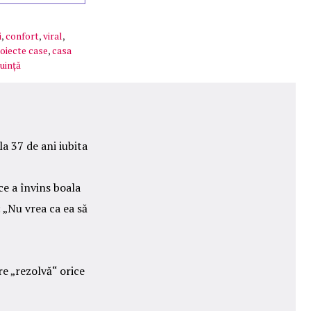
i
,
confort
,
viral
,
oiecte case
,
casa
uință
a 37 de ani iubita
e a învins boala
 „Nu vrea ca ea să
re „rezolvă“ orice