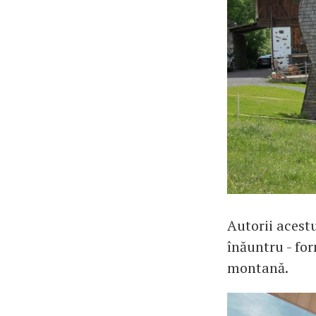
Autorii acestu
înăuntru - fo
montană.