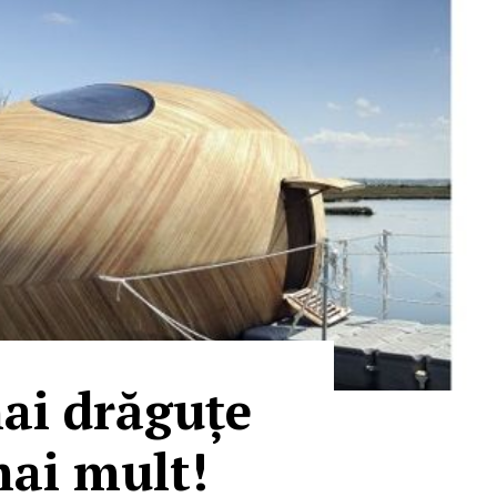
mai drăguțe
mai mult!