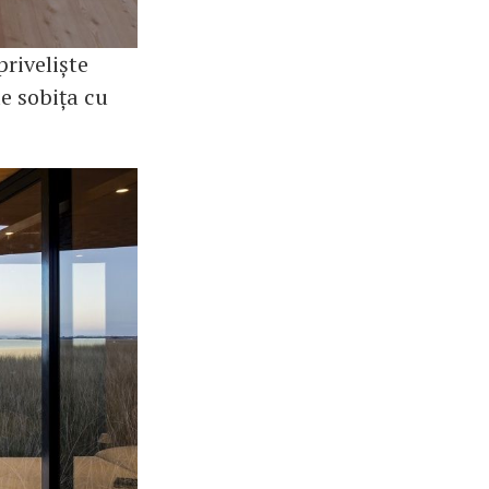
priveliște
e sobița cu