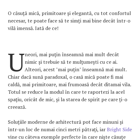
O căsuță mică, primitoare și elegantă, cu tot confortul
necesar, te poate face să te simți mai bine decât într-o
vilă imensă. Iată de ce!
U
neori, mai puțin înseamnă mai mult decât
nimic și trebuie să te mulțumești cu ce ai.
Alteori, acest "mai puțin" înseamnă mai mult.
Chiar dacă sună paradoxal, o casă mică poate fi mai
caldă, mai primitoare, mai frumoasă decât ditamai vila.
Totul se reduce la modul în care te raportezi la acel
spațiu, oricât de mic, și la starea de spirit pe care ți-o
creează.
Soluțiile moderne de arhitectură pot face minuni și
într-un loc de numai cinci metri pătrați, iar
Bright Side
vine cu câteva exemple perfecte în care niște căsuțe