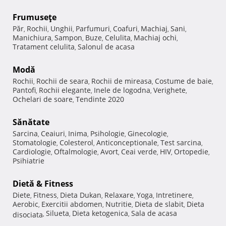
Frumuseţe
Păr
Rochii
Unghii
Parfumuri
Coafuri
Machiaj
Sani
,
,
,
,
,
,
,
Manichiura
Sampon
Buze
Celulita
Machiaj ochi
,
,
,
,
,
Tratament celulita
Salonul de acasa
,
Modă
Rochii
Rochii de seara
Rochii de mireasa
Costume de baie
,
,
,
,
Pantofi
Rochii elegante
Inele de logodna
Verighete
,
,
,
,
Ochelari de soare
Tendinte 2020
,
Sănătate
Sarcina
Ceaiuri
Inima
Psihologie
Ginecologie
,
,
,
,
,
Stomatologie
Colesterol
Anticonceptionale
Test sarcina
,
,
,
,
Cardiologie
Oftalmologie
Avort
Ceai verde
HIV
Ortopedie
,
,
,
,
,
,
Psihiatrie
Dietă & Fitness
Diete
Fitness
Dieta Dukan
Relaxare
Yoga
Intretinere
,
,
,
,
,
,
Aerobic
Exercitii abdomen
Nutritie
Dieta de slabit
Dieta
,
,
,
,
Silueta
Dieta ketogenica
Sala de acasa
disociata
,
,
,