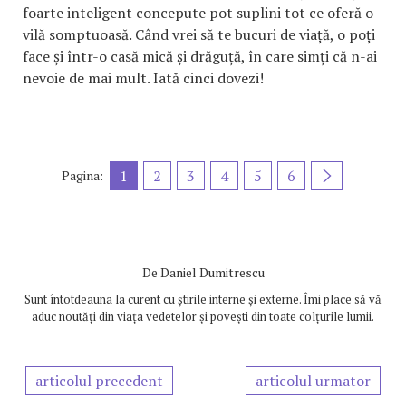
foarte inteligent concepute pot suplini tot ce oferă o
vilă somptuoasă. Când vrei să te bucuri de viață, o poți
face și într-o casă mică și drăguță, în care simți că n-ai
nevoie de mai mult. Iată cinci dovezi!
1
2
3
4
5
6
Pagina:
De
Daniel Dumitrescu
Sunt întotdeauna la curent cu știrile interne și externe. Îmi place să vă
aduc noutăți din viața vedetelor și povești din toate colțurile lumii.
articolul precedent
articolul urmator