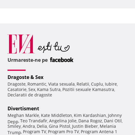
Urmareste-ne pe
Dragoste & Sex
Dragoste
Romantic
Viata sexuala
Relatii
Cuplu
Iubire
,
,
,
,
,
,
Casatorie
Sex
Kama Sutra
Pozitii sexuale Kamasutra
,
,
,
,
Declaratii de dragoste
Divertisment
Meghan Markle
Kate Middleton
Kim Kardashian
Johnny
,
,
,
Teo Trandafir
Angelina Jolie
Dana Rogoz
Dani Otil
Depp
,
,
,
,
,
Smiley
Andra
Delia
Gina Pistol
Justin Bieber
Melania
,
,
,
,
,
Program TV
Program Pro TV
Program Antena 1
Trump
,
,
,