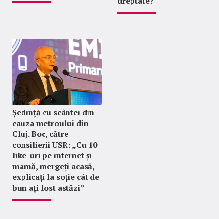
dreptate?
Ședință cu scântei din
cauza metroului din
Cluj. Boc, către
consilierii USR: „Cu 10
like-uri pe internet și
mamă, mergeți acasă,
explicați la soție cât de
bun ați fost astăzi”