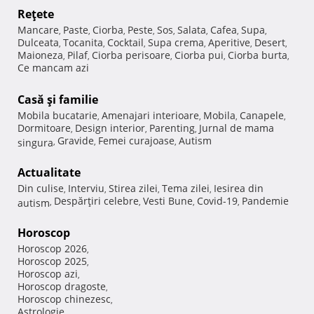
Reţete
Mancare
Paste
Ciorba
Peste
Sos
Salata
Cafea
Supa
,
,
,
,
,
,
,
,
Dulceata
Tocanita
Cocktail
Supa crema
Aperitive
Desert
,
,
,
,
,
,
Maioneza
Pilaf
Ciorba perisoare
Ciorba pui
Ciorba burta
,
,
,
,
,
Ce mancam azi
Casă şi familie
Mobila bucatarie
Amenajari interioare
Mobila
Canapele
,
,
,
,
Dormitoare
Design interior
Parenting
Jurnal de mama
,
,
,
Gravide
Femei curajoase
Autism
singura
,
,
,
Actualitate
Din culise
Interviu
Stirea zilei
Tema zilei
Iesirea din
,
,
,
,
Despărţiri celebre
Vesti Bune
Covid-19
Pandemie
autism
,
,
,
,
Horoscop
Horoscop 2026
,
Horoscop 2025
,
Horoscop azi
,
Horoscop dragoste
,
Horoscop chinezesc
,
Astrologie
,