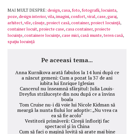
MAI MULT DESPRE:
design
,
casa
,
foto
,
fotografii
,
locuinta
,
poze
,
design interior
,
vila
,
imagini
,
confort
,
viral
,
case
,
garaj
,
arhitect
,
vile
,
căsuţe
,
proiect casă
,
container
,
proiect locuință
,
container locuit
,
proiecte case
,
casa container
,
proiecte
locuințe
,
containere locuințe
,
case mici
,
casă munte
,
teren casă
,
spațiu locuință
Pe aceeasi tema...
Anna Kurnikova arată fabulos la 14 luni după ce
a născut gemeni: Cum a pozat la 37 de ani
iubita lui Enrique Iglesias
Cancerul nu înseamnă sfârșitul: Julia Louis-
Dreyfus strălucește din nou după ce a învins
boala
Tom Cruise nu-i dă voie lui Nicole Kidman să
meargă la nunta fiului lor adoptiv: „Nu vrea ca
ea să fie acolo“
Vestitorii primăverii: Cireșii înfloriți fac
spectacol și în China
Cum să faci o mașină lovită să arate mai bine