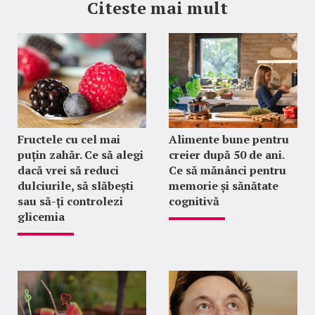
Citeste mai mult
Fructele cu cel mai
Alimente bune pentru
puțin zahăr. Ce să alegi
creier după 50 de ani.
dacă vrei să reduci
Ce să mănânci pentru
dulciurile, să slăbești
memorie și sănătate
sau să-ți controlezi
cognitivă
glicemia