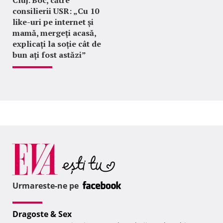
consilierii USR: „Cu 10
like-uri pe internet și
mamă, mergeți acasă,
explicați la soție cât de
bun ați fost astăzi”
Urmareste-ne pe
Dragoste & Sex