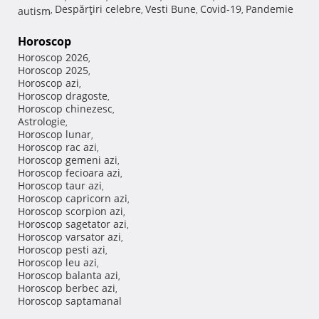
Despărţiri celebre
Vesti Bune
Covid-19
Pandemie
autism
,
,
,
,
Horoscop
Horoscop 2026
,
Horoscop 2025
,
Horoscop azi
,
Horoscop dragoste
,
Horoscop chinezesc
,
Astrologie
,
Horoscop lunar
,
Horoscop rac azi
,
Horoscop gemeni azi
,
Horoscop fecioara azi
,
Horoscop taur azi
,
Horoscop capricorn azi
,
Horoscop scorpion azi
,
Horoscop sagetator azi
,
Horoscop varsator azi
,
Horoscop pesti azi
,
Horoscop leu azi
,
Horoscop balanta azi
,
Horoscop berbec azi
,
Horoscop saptamanal