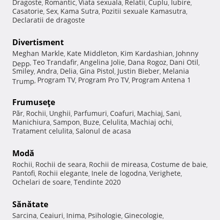
Dragoste
Romantic
Viata sexuala
Relatii
Cuplu
Iubire
,
,
,
,
,
,
Casatorie
Sex
Kama Sutra
Pozitii sexuale Kamasutra
,
,
,
,
Declaratii de dragoste
Divertisment
Meghan Markle
Kate Middleton
Kim Kardashian
Johnny
,
,
,
Teo Trandafir
Angelina Jolie
Dana Rogoz
Dani Otil
Depp
,
,
,
,
,
Smiley
Andra
Delia
Gina Pistol
Justin Bieber
Melania
,
,
,
,
,
Program TV
Program Pro TV
Program Antena 1
Trump
,
,
,
Frumuseţe
Păr
Rochii
Unghii
Parfumuri
Coafuri
Machiaj
Sani
,
,
,
,
,
,
,
Manichiura
Sampon
Buze
Celulita
Machiaj ochi
,
,
,
,
,
Tratament celulita
Salonul de acasa
,
Modă
Rochii
Rochii de seara
Rochii de mireasa
Costume de baie
,
,
,
,
Pantofi
Rochii elegante
Inele de logodna
Verighete
,
,
,
,
Ochelari de soare
Tendinte 2020
,
Sănătate
Sarcina
Ceaiuri
Inima
Psihologie
Ginecologie
,
,
,
,
,