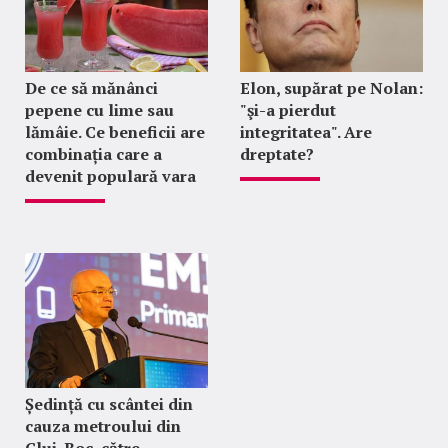
De ce să mănânci
Elon, supărat pe Nolan:
pepene cu lime sau
"şi-a pierdut
lămâie. Ce beneficii are
integritatea". Are
combinația care a
dreptate?
devenit populară vara
Ședință cu scântei din
cauza metroului din
Cluj. Boc, către