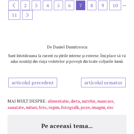
...
2
3
4
5
6
7
8
9
10
11
De
Daniel Dumitrescu
Sunt întotdeauna la curent cu știrile interne și externe. Îmi place să vă
aduc noutăți din viața vedetelor și povești din toate colțurile lumii.
articolul precedent
articolul urmator
MAI MULT DESPRE:
alimentatie
,
dieta
,
nutritie
,
mancare
,
sanatate
,
mituri
,
foto
,
regim
,
fotografii
,
poze
,
imagini
,
risc
Pe aceeasi tema...