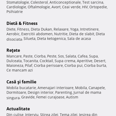
Stomatologie
Colesterol
Anticonceptionale
Test sarcina
,
,
,
,
Cardiologie
Oftalmologie
Avort
Ceai verde
HIV
Ortopedie
,
,
,
,
,
,
Psihiatrie
Dietă & Fitness
Diete
Fitness
Dieta Dukan
Relaxare
Yoga
Intretinere
,
,
,
,
,
,
Aerobic
Exercitii abdomen
Nutritie
Dieta de slabit
Dieta
,
,
,
,
Silueta
Dieta ketogenica
Sala de acasa
disociata
,
,
,
Reţete
Mancare
Paste
Ciorba
Peste
Sos
Salata
Cafea
Supa
,
,
,
,
,
,
,
,
Dulceata
Tocanita
Cocktail
Supa crema
Aperitive
Desert
,
,
,
,
,
,
Maioneza
Pilaf
Ciorba perisoare
Ciorba pui
Ciorba burta
,
,
,
,
,
Ce mancam azi
Casă şi familie
Mobila bucatarie
Amenajari interioare
Mobila
Canapele
,
,
,
,
Dormitoare
Design interior
Parenting
Jurnal de mama
,
,
,
Gravide
Femei curajoase
Autism
singura
,
,
,
Actualitate
Din culise
Interviu
Stirea zilei
Tema zilei
Iesirea din
,
,
,
,