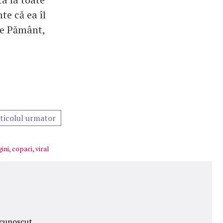
te că ea îl
pe Pământ,
ticolul urmator
ini
,
copaci
,
viral
ecunoscut