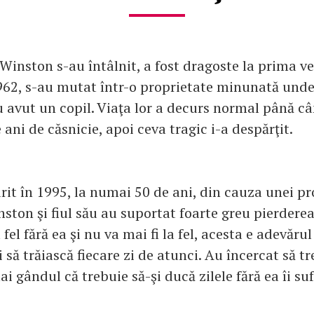
Winston s-au întâlnit, a fost dragoste la prima v
1962, s-au mutat într-o proprietate minunată und
u avut un copil. Viaţa lor a decurs normal până câ
 ani de căsnicie, apoi ceva tragic i-a despărţit.
rit în 1995, la numai 50 de ani, din cauza unei p
ston şi fiul său au suportat foarte greu pierderea
 fel fără ea şi nu va mai fi la fel, acesta e adevăru
i să trăiască fiecare zi de atunci. Au încercat să t
i gândul că trebuie să-şi ducă zilele fără ea îi su