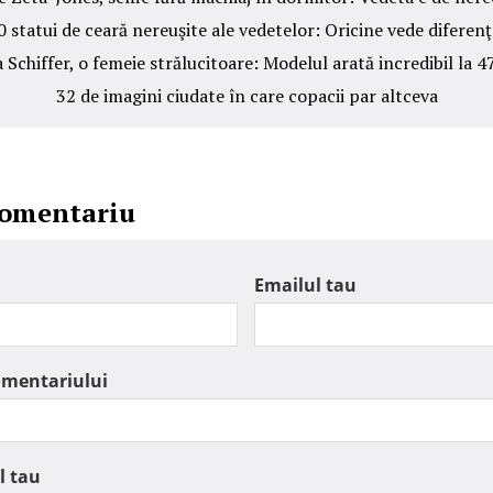
0 statui de ceară nereuşite ale vedetelor: Oricine vede diferenţ
 Schiffer, o femeie strălucitoare: Modelul arată incredibil la 4
32 de imagini ciudate în care copacii par altceva
comentariu
Emailul tau
omentariului
l tau