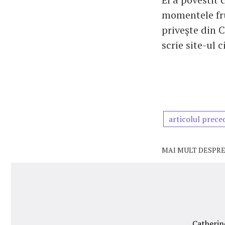
momentele fru
priveşte din 
scrie site-ul c
articolul prece
MAI MULT DESPRE
Catherin