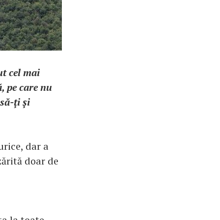
t cel mai
, pe care nu
să-ţi şi
rice, dar a
zărită doar de
ta la toate