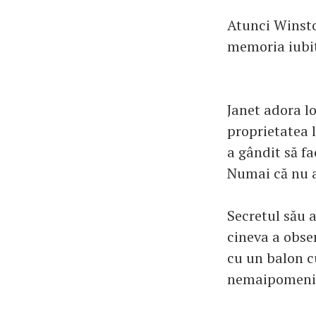
Atunci Winsto
memoria iubite
Janet adora lo
proprietatea l
a gândit să f
Numai că nu a
Secretul său 
cineva a obse
cu un balon c
nemaipomeni