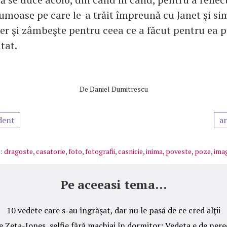
moase pe care le-a trăit împreună cu Janet şi sim
Cer şi zâmbeşte pentru ceea ce a făcut pentru ea 
itat.
De
Daniel Dumitrescu
dent
ar
:
dragoste
,
casatorie
,
foto
,
fotografii
,
casnicie
,
inima
,
poveste
,
poze
,
imag
Pe aceeasi tema...
10 vedete care s-au îngrăşat, dar nu le pasă de ce cred alţii
e Zeta-Jones, selfie fără machiaj în dormitor: Vedeta e de ner