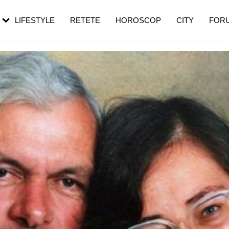
rebui să mergi
și 60 de ani. De ce te trezești mai des
pe măsură ce înaintezi în vârstă
LIFESTYLE
RETETE
HOROSCOP
CITY
FOR