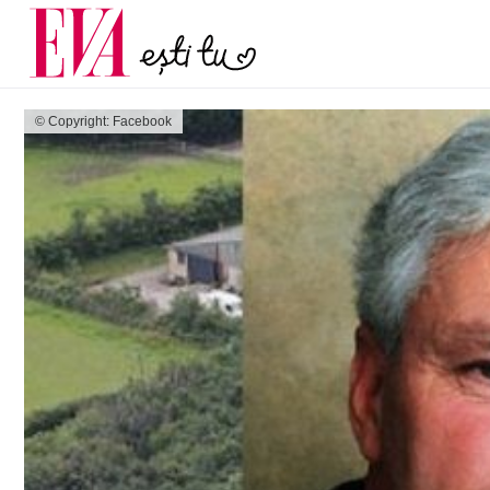
menopauză și când ar t
Carieră
la medic
Actualitate
© Copyright: Facebook