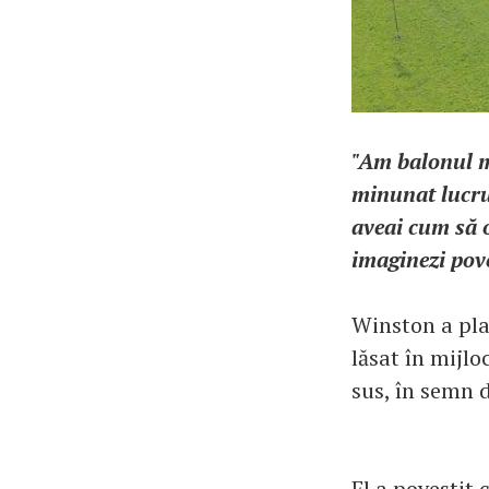
"Am balonul m
minunat lucru 
aveai cum să o 
imaginezi pove
Winston a pla
lăsat în mijlo
sus, în semn d
El a povestit 