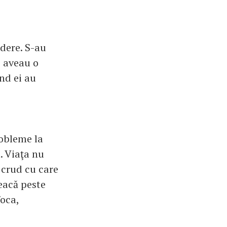
edere. S-au
e aveau o
nd ei au
robleme la
. Viaţa nu
l crud cu care
reacă peste
foca,