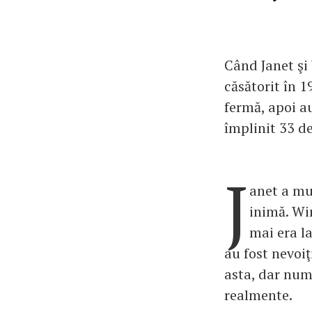
Când Janet şi 
căsătorit în 
fermă, apoi a
împlinit 33 de
J
anet a mu
inimă. Win
mai era la
au fost nevoiţ
asta, dar numa
realmente.