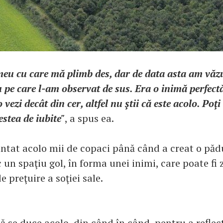
eu cu care mă plimb des, dar de data asta am văzu
pe care l-am observat de sus. Era o inimă perfectă
vezi decât din cer, altfel nu ştii că este acolo. Poţi 
stea de iubite"
, a spus ea.
ntat acolo mii de copaci până când a creat o pădu
c un spaţiu gol, în forma unei inimi, care poate fi 
e preţuire a soţiei sale.
că se duce acolo, din când în când, pentru a reflec