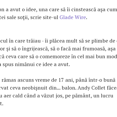
n a avut o idee, una care să îi cinstească aşa cum
i sale soţii, scrie site-ul
Glade Wire
.
cul în care trăiau - îi plăcea mult să se plimbe de
or şi să o îngrijească, să o facă mai frumoasă, aşa
acă ceva care să o comemoreze în cel mai bun mod 
 spus nimănui ce idee a avut.
a rămas ascuns vreme de 17 ani, până într-o bună 
rvat ceva neobişnuit din... balon. Andy Collet făc
u aer cald când a văzut jos, pe pământ, un lucru
t.