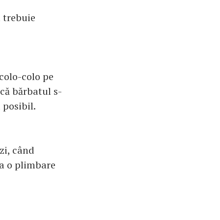
 trebuie
 colo-colo pe
 că bărbatul s-
posibil.
zi, când
ea o plimbare