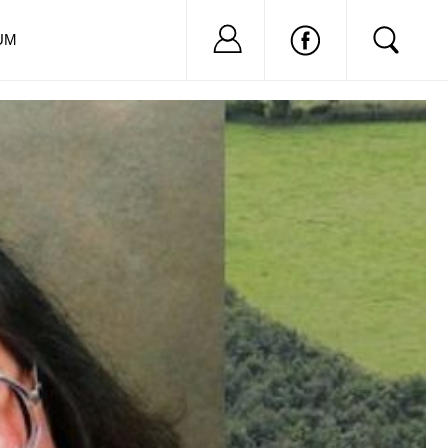
Nu ai cont?
Inregistreaza-
UM