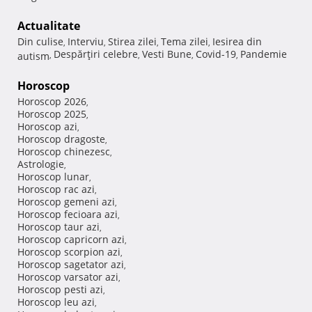
Actualitate
Din culise
Interviu
Stirea zilei
Tema zilei
Iesirea din
,
,
,
,
Despărţiri celebre
Vesti Bune
Covid-19
Pandemie
autism
,
,
,
,
Horoscop
Horoscop 2026
,
Horoscop 2025
,
Horoscop azi
,
Horoscop dragoste
,
Horoscop chinezesc
,
Astrologie
,
Horoscop lunar
,
Horoscop rac azi
,
Horoscop gemeni azi
,
Horoscop fecioara azi
,
Horoscop taur azi
,
Horoscop capricorn azi
,
Horoscop scorpion azi
,
Horoscop sagetator azi
,
Horoscop varsator azi
,
Horoscop pesti azi
,
Horoscop leu azi
,