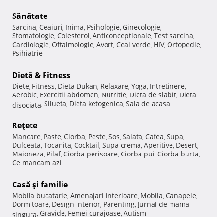
Sănătate
Sarcina
Ceaiuri
Inima
Psihologie
Ginecologie
,
,
,
,
,
Stomatologie
Colesterol
Anticonceptionale
Test sarcina
,
,
,
,
Cardiologie
Oftalmologie
Avort
Ceai verde
HIV
Ortopedie
,
,
,
,
,
,
Psihiatrie
Dietă & Fitness
Diete
Fitness
Dieta Dukan
Relaxare
Yoga
Intretinere
,
,
,
,
,
,
Aerobic
Exercitii abdomen
Nutritie
Dieta de slabit
Dieta
,
,
,
,
Silueta
Dieta ketogenica
Sala de acasa
disociata
,
,
,
Reţete
Mancare
Paste
Ciorba
Peste
Sos
Salata
Cafea
Supa
,
,
,
,
,
,
,
,
Dulceata
Tocanita
Cocktail
Supa crema
Aperitive
Desert
,
,
,
,
,
,
Maioneza
Pilaf
Ciorba perisoare
Ciorba pui
Ciorba burta
,
,
,
,
,
Ce mancam azi
Casă şi familie
Mobila bucatarie
Amenajari interioare
Mobila
Canapele
,
,
,
,
Dormitoare
Design interior
Parenting
Jurnal de mama
,
,
,
Gravide
Femei curajoase
Autism
singura
,
,
,