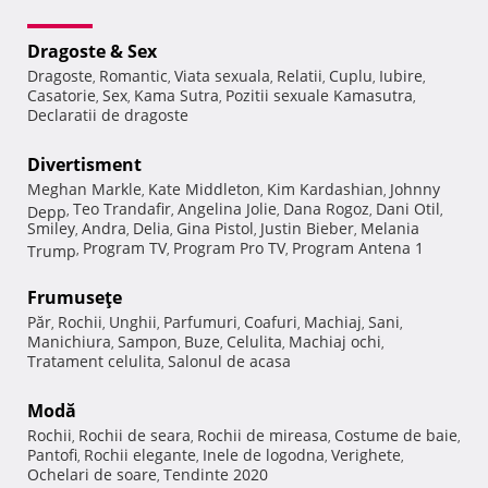
Dragoste & Sex
Dragoste
Romantic
Viata sexuala
Relatii
Cuplu
Iubire
,
,
,
,
,
,
Casatorie
Sex
Kama Sutra
Pozitii sexuale Kamasutra
,
,
,
,
Declaratii de dragoste
Divertisment
Meghan Markle
Kate Middleton
Kim Kardashian
Johnny
,
,
,
Teo Trandafir
Angelina Jolie
Dana Rogoz
Dani Otil
Depp
,
,
,
,
,
Smiley
Andra
Delia
Gina Pistol
Justin Bieber
Melania
,
,
,
,
,
Program TV
Program Pro TV
Program Antena 1
Trump
,
,
,
Frumuseţe
Păr
Rochii
Unghii
Parfumuri
Coafuri
Machiaj
Sani
,
,
,
,
,
,
,
Manichiura
Sampon
Buze
Celulita
Machiaj ochi
,
,
,
,
,
Tratament celulita
Salonul de acasa
,
Modă
Rochii
Rochii de seara
Rochii de mireasa
Costume de baie
,
,
,
,
Pantofi
Rochii elegante
Inele de logodna
Verighete
,
,
,
,
Ochelari de soare
Tendinte 2020
,