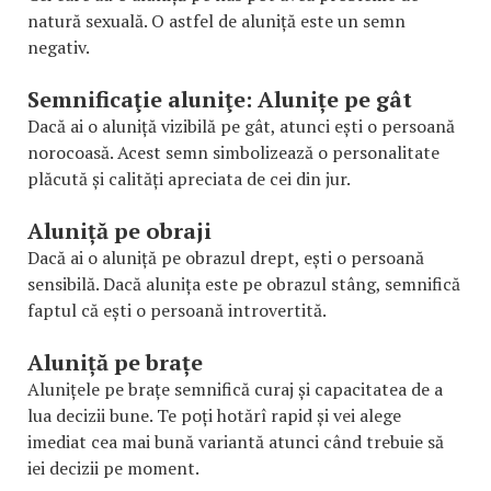
natură sexuală. O astfel de aluniță este un semn
negativ.
Semnificaţie aluniţe: Alunițe pe gât
Dacă ai o aluniță vizibilă pe gât, atunci ești o persoană
norocoasă. Acest semn simbolizează o personalitate
plăcută și calități apreciata de cei din jur.
Aluniță pe obraji
Dacă ai o aluniță pe obrazul drept, ești o persoană
sensibilă. Dacă alunița este pe obrazul stâng, semnifică
faptul că ești o persoană introvertită.
Aluniță pe brațe
Alunițele pe brațe semnifică curaj și capacitatea de a
lua decizii bune. Te poți hotărî rapid și vei alege
imediat cea mai bună variantă atunci când trebuie să
iei decizii pe moment.