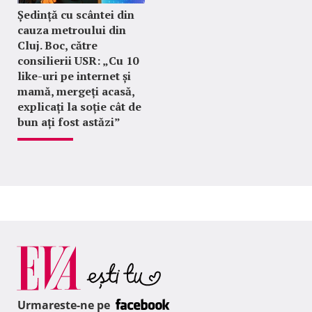
Ședință cu scântei din
cauza metroului din
Cluj. Boc, către
consilierii USR: „Cu 10
like-uri pe internet și
mamă, mergeți acasă,
explicați la soție cât de
bun ați fost astăzi”
Urmareste-ne pe