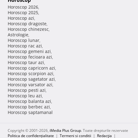
Horoscop
Horoscop 2026
,
Horoscop 2025
,
Horoscop azi
,
Horoscop dragoste
,
Horoscop chinezesc
,
Astrologie
,
Horoscop lunar
,
Horoscop rac azi
,
Horoscop gemeni azi
,
Horoscop fecioara azi
,
Horoscop taur azi
,
Horoscop capricorn azi
,
Horoscop scorpion azi
,
Horoscop sagetator azi
,
Horoscop varsator azi
,
Horoscop pesti azi
,
Horoscop leu azi
,
Horoscop balanta azi
,
Horoscop berbec azi
,
Horoscop saptamanal
Copyright © 2001-2026,
iMedia Plus Group
. Toate drepturile rezervate
Politica de confidențialitate
|
Termeni si conditii
|
Redacţia
|