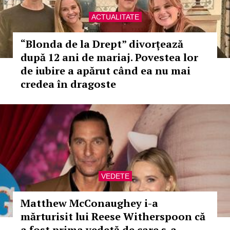
ACTUALITATE
“Blonda de la Drept” divorțează
după 12 ani de mariaj. Povestea lor
de iubire a apărut când ea nu mai
credea în dragoste
VEDETE
Matthew McConaughey i-a
mărturisit lui Reese Witherspoon că
a fost prima vedetă de care s-a