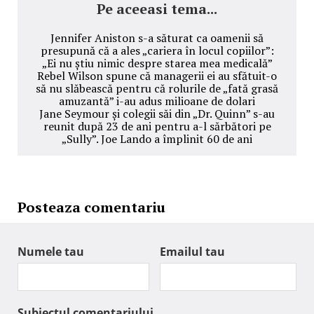
Pe aceeasi tema...
Jennifer Aniston s-a săturat ca oamenii să
presupună că a ales „cariera în locul copiilor”:
„Ei nu știu nimic despre starea mea medicală”
Rebel Wilson spune că managerii ei au sfătuit-o
să nu slăbească pentru că rolurile de „fată grasă
amuzantă” i-au adus milioane de dolari
Jane Seymour și colegii săi din „Dr. Quinn” s-au
reunit după 23 de ani pentru a-l sărbători pe
„Sully”. Joe Lando a împlinit 60 de ani
Posteaza comentariu
Numele tau
Emailul tau
Subiectul comentariului