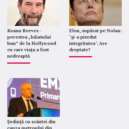
Keanu Reeves -
Elon, supărat pe Nolan:
povestea „băiatului
"şi-a pierdut
bun” de la Hollywood
integritatea". Are
cu care viața a fost
dreptate?
nedreaptă
Ședință cu scântei din
cauza metroului din