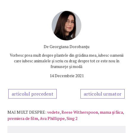
De
Georgiana Dorobanțu
Vorbesc prea mult despre plantele din grădina mea, iubesc oamenii
care iubesc animalele și scriu cu drag despre tot ce este nou în
frumusețe și modă
14 Decembrie 2021
articolul precedent
articolul urmator
MAI MULT DESPRE:
vedete
,
Reese Witherspoon
,
mama şi fiica
,
premiera de film
,
Ava Phillippe
,
Sing 2