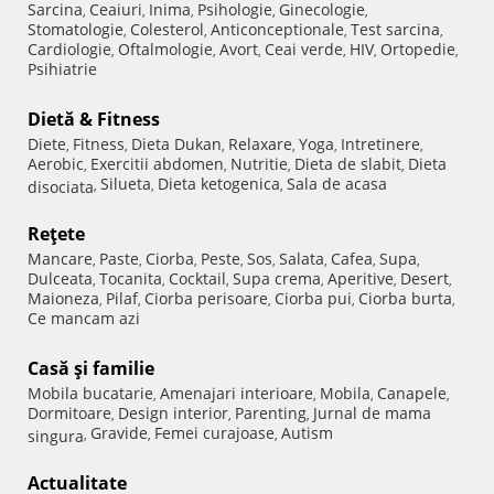
Sarcina
Ceaiuri
Inima
Psihologie
Ginecologie
,
,
,
,
,
Stomatologie
Colesterol
Anticonceptionale
Test sarcina
,
,
,
,
Cardiologie
Oftalmologie
Avort
Ceai verde
HIV
Ortopedie
,
,
,
,
,
,
Psihiatrie
Dietă & Fitness
Diete
Fitness
Dieta Dukan
Relaxare
Yoga
Intretinere
,
,
,
,
,
,
Aerobic
Exercitii abdomen
Nutritie
Dieta de slabit
Dieta
,
,
,
,
Silueta
Dieta ketogenica
Sala de acasa
disociata
,
,
,
Reţete
Mancare
Paste
Ciorba
Peste
Sos
Salata
Cafea
Supa
,
,
,
,
,
,
,
,
Dulceata
Tocanita
Cocktail
Supa crema
Aperitive
Desert
,
,
,
,
,
,
Maioneza
Pilaf
Ciorba perisoare
Ciorba pui
Ciorba burta
,
,
,
,
,
Ce mancam azi
Casă şi familie
Mobila bucatarie
Amenajari interioare
Mobila
Canapele
,
,
,
,
Dormitoare
Design interior
Parenting
Jurnal de mama
,
,
,
Gravide
Femei curajoase
Autism
singura
,
,
,
Actualitate