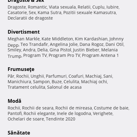
Dragoste & Sex
Dragoste
Romantic
Viata sexuala
Relatii
Cuplu
Iubire
,
,
,
,
,
,
Casatorie
Sex
Kama Sutra
Pozitii sexuale Kamasutra
,
,
,
,
Declaratii de dragoste
Divertisment
Meghan Markle
Kate Middleton
Kim Kardashian
Johnny
,
,
,
Teo Trandafir
Angelina Jolie
Dana Rogoz
Dani Otil
Depp
,
,
,
,
,
Smiley
Andra
Delia
Gina Pistol
Justin Bieber
Melania
,
,
,
,
,
Program TV
Program Pro TV
Program Antena 1
Trump
,
,
,
Frumuseţe
Păr
Rochii
Unghii
Parfumuri
Coafuri
Machiaj
Sani
,
,
,
,
,
,
,
Manichiura
Sampon
Buze
Celulita
Machiaj ochi
,
,
,
,
,
Tratament celulita
Salonul de acasa
,
Modă
Rochii
Rochii de seara
Rochii de mireasa
Costume de baie
,
,
,
,
Pantofi
Rochii elegante
Inele de logodna
Verighete
,
,
,
,
Ochelari de soare
Tendinte 2020
,
Sănătate