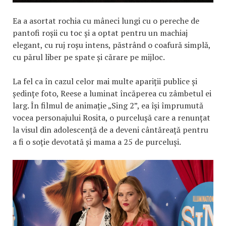
Ea a asortat rochia cu mâneci lungi cu o pereche de
pantofi roșii cu toc și a optat pentru un machiaj
elegant, cu ruj roșu intens, păstrând o coafură simplă,
cu părul liber pe spate și cărare pe mijloc.
La fel ca în cazul celor mai multe apariții publice și
ședințe foto, Reese a luminat încăperea cu zâmbetul ei
larg. În filmul de animație „Sing 2”, ea își împrumută
vocea personajului Rosita, o purcelușă care a renunțat
la visul din adolescență de a deveni cântăreață pentru
a fi o soție devotată și mama a 25 de purceluși.