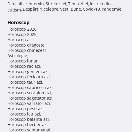
Din culise
Interviu
Stirea zilei
Tema zilei
Iesirea din
,
,
,
,
Despărţiri celebre
Vesti Bune
Covid-19
Pandemie
autism
,
,
,
,
Horoscop
Horoscop 2026
,
Horoscop 2025
,
Horoscop azi
,
Horoscop dragoste
,
Horoscop chinezesc
,
Astrologie
,
Horoscop lunar
,
Horoscop rac azi
,
Horoscop gemeni azi
,
Horoscop fecioara azi
,
Horoscop taur azi
,
Horoscop capricorn azi
,
Horoscop scorpion azi
,
Horoscop sagetator azi
,
Horoscop varsator azi
,
Horoscop pesti azi
,
Horoscop leu azi
,
Horoscop balanta azi
,
Horoscop berbec azi
,
Horoscop saptamanal