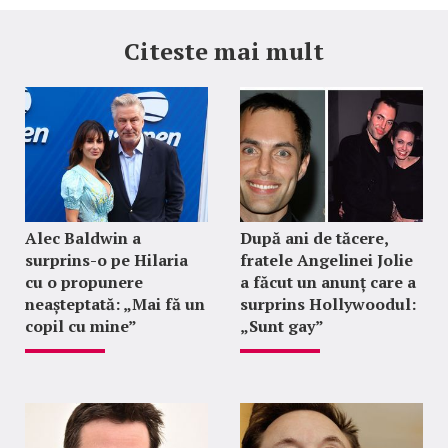
Citeste mai mult
Alec Baldwin a
După ani de tăcere,
surprins-o pe Hilaria
fratele Angelinei Jolie
cu o propunere
a făcut un anunț care a
neașteptată: „Mai fă un
surprins Hollywoodul:
copil cu mine”
„Sunt gay”