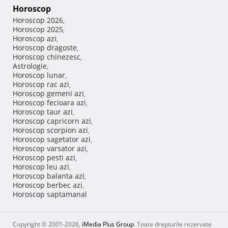
Horoscop
Horoscop 2026
,
Horoscop 2025
,
Horoscop azi
,
Horoscop dragoste
,
Horoscop chinezesc
,
Astrologie
,
Horoscop lunar
,
Horoscop rac azi
,
Horoscop gemeni azi
,
Horoscop fecioara azi
,
Horoscop taur azi
,
Horoscop capricorn azi
,
Horoscop scorpion azi
,
Horoscop sagetator azi
,
Horoscop varsator azi
,
Horoscop pesti azi
,
Horoscop leu azi
,
Horoscop balanta azi
,
Horoscop berbec azi
,
Horoscop saptamanal
Copyright © 2001-2026,
iMedia Plus Group
. Toate drepturile rezervate