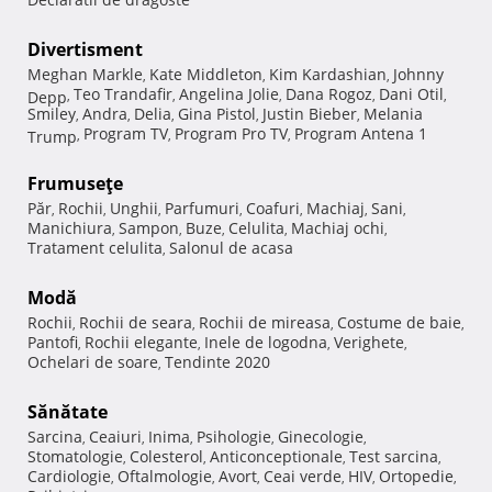
Divertisment
Meghan Markle
Kate Middleton
Kim Kardashian
Johnny
,
,
,
Teo Trandafir
Angelina Jolie
Dana Rogoz
Dani Otil
Depp
,
,
,
,
,
Smiley
Andra
Delia
Gina Pistol
Justin Bieber
Melania
,
,
,
,
,
Program TV
Program Pro TV
Program Antena 1
Trump
,
,
,
Frumuseţe
Păr
Rochii
Unghii
Parfumuri
Coafuri
Machiaj
Sani
,
,
,
,
,
,
,
Manichiura
Sampon
Buze
Celulita
Machiaj ochi
,
,
,
,
,
Tratament celulita
Salonul de acasa
,
Modă
Rochii
Rochii de seara
Rochii de mireasa
Costume de baie
,
,
,
,
Pantofi
Rochii elegante
Inele de logodna
Verighete
,
,
,
,
Ochelari de soare
Tendinte 2020
,
Sănătate
Sarcina
Ceaiuri
Inima
Psihologie
Ginecologie
,
,
,
,
,
Stomatologie
Colesterol
Anticonceptionale
Test sarcina
,
,
,
,
Cardiologie
Oftalmologie
Avort
Ceai verde
HIV
Ortopedie
,
,
,
,
,
,