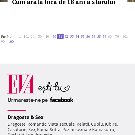
Cum arată fiica de 18 ani a starului
Pagina:
1..
10..
20..
30..
40..
50
51
52
53
54
55
56
57
58
59
60..
70..
80..
90..
100..
Urmareste-ne pe
Dragoste & Sex
Dragoste
Romantic
Viata sexuala
Relatii
Cuplu
Iubire
,
,
,
,
,
,
Casatorie
Sex
Kama Sutra
Pozitii sexuale Kamasutra
,
,
,
,
Declaratii de dragoste