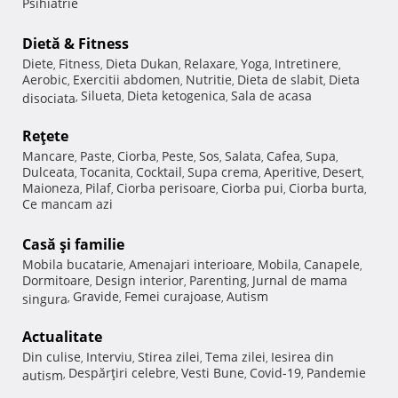
Psihiatrie
Dietă & Fitness
Diete
Fitness
Dieta Dukan
Relaxare
Yoga
Intretinere
,
,
,
,
,
,
Aerobic
Exercitii abdomen
Nutritie
Dieta de slabit
Dieta
,
,
,
,
Silueta
Dieta ketogenica
Sala de acasa
disociata
,
,
,
Reţete
Mancare
Paste
Ciorba
Peste
Sos
Salata
Cafea
Supa
,
,
,
,
,
,
,
,
Dulceata
Tocanita
Cocktail
Supa crema
Aperitive
Desert
,
,
,
,
,
,
Maioneza
Pilaf
Ciorba perisoare
Ciorba pui
Ciorba burta
,
,
,
,
,
Ce mancam azi
Casă şi familie
Mobila bucatarie
Amenajari interioare
Mobila
Canapele
,
,
,
,
Dormitoare
Design interior
Parenting
Jurnal de mama
,
,
,
Gravide
Femei curajoase
Autism
singura
,
,
,
Actualitate
Din culise
Interviu
Stirea zilei
Tema zilei
Iesirea din
,
,
,
,
Despărţiri celebre
Vesti Bune
Covid-19
Pandemie
autism
,
,
,
,