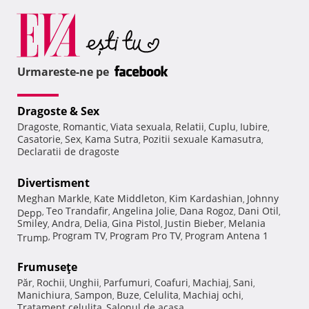
Urmareste-ne pe
Dragoste & Sex
Dragoste
Romantic
Viata sexuala
Relatii
Cuplu
Iubire
,
,
,
,
,
,
Casatorie
Sex
Kama Sutra
Pozitii sexuale Kamasutra
,
,
,
,
Declaratii de dragoste
Divertisment
Meghan Markle
Kate Middleton
Kim Kardashian
Johnny
,
,
,
Teo Trandafir
Angelina Jolie
Dana Rogoz
Dani Otil
Depp
,
,
,
,
,
Smiley
Andra
Delia
Gina Pistol
Justin Bieber
Melania
,
,
,
,
,
Program TV
Program Pro TV
Program Antena 1
Trump
,
,
,
Frumuseţe
Păr
Rochii
Unghii
Parfumuri
Coafuri
Machiaj
Sani
,
,
,
,
,
,
,
Manichiura
Sampon
Buze
Celulita
Machiaj ochi
,
,
,
,
,
Tratament celulita
Salonul de acasa
,