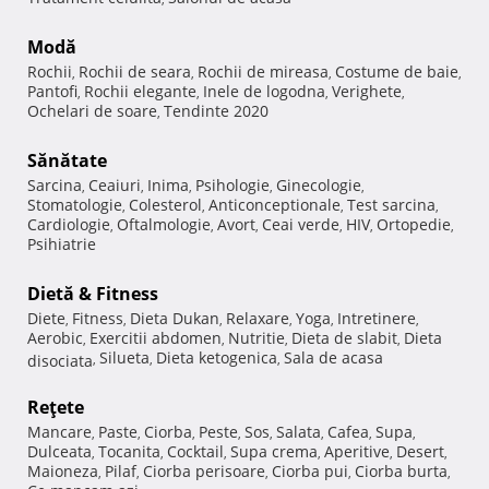
Modă
Rochii
Rochii de seara
Rochii de mireasa
Costume de baie
,
,
,
,
Pantofi
Rochii elegante
Inele de logodna
Verighete
,
,
,
,
Ochelari de soare
Tendinte 2020
,
Sănătate
Sarcina
Ceaiuri
Inima
Psihologie
Ginecologie
,
,
,
,
,
Stomatologie
Colesterol
Anticonceptionale
Test sarcina
,
,
,
,
Cardiologie
Oftalmologie
Avort
Ceai verde
HIV
Ortopedie
,
,
,
,
,
,
Psihiatrie
Dietă & Fitness
Diete
Fitness
Dieta Dukan
Relaxare
Yoga
Intretinere
,
,
,
,
,
,
Aerobic
Exercitii abdomen
Nutritie
Dieta de slabit
Dieta
,
,
,
,
Silueta
Dieta ketogenica
Sala de acasa
disociata
,
,
,
Reţete
Mancare
Paste
Ciorba
Peste
Sos
Salata
Cafea
Supa
,
,
,
,
,
,
,
,
Dulceata
Tocanita
Cocktail
Supa crema
Aperitive
Desert
,
,
,
,
,
,
Maioneza
Pilaf
Ciorba perisoare
Ciorba pui
Ciorba burta
,
,
,
,
,