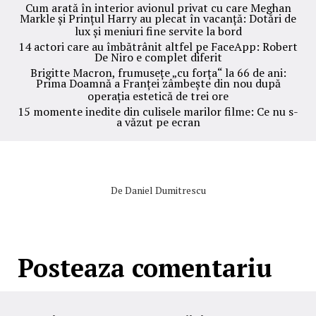
Cum arată în interior avionul privat cu care Meghan
Markle și Prințul Harry au plecat în vacanță: Dotări de
lux și meniuri fine servite la bord
14 actori care au îmbătrânit altfel pe FaceApp: Robert
De Niro e complet diferit
Brigitte Macron, frumusețe „cu forța“ la 66 de ani:
Prima Doamnă a Franței zâmbește din nou după
operația estetică de trei ore
15 momente inedite din culisele marilor filme: Ce nu s-
a văzut pe ecran
De
Daniel Dumitrescu
Posteaza comentariu