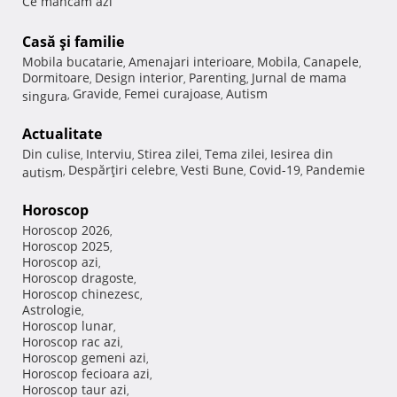
Ce mancam azi
Casă şi familie
Mobila bucatarie
Amenajari interioare
Mobila
Canapele
,
,
,
,
Dormitoare
Design interior
Parenting
Jurnal de mama
,
,
,
Gravide
Femei curajoase
Autism
singura
,
,
,
Actualitate
Din culise
Interviu
Stirea zilei
Tema zilei
Iesirea din
,
,
,
,
Despărţiri celebre
Vesti Bune
Covid-19
Pandemie
autism
,
,
,
,
Horoscop
Horoscop 2026
,
Horoscop 2025
,
Horoscop azi
,
Horoscop dragoste
,
Horoscop chinezesc
,
Astrologie
,
Horoscop lunar
,
Horoscop rac azi
,
Horoscop gemeni azi
,
Horoscop fecioara azi
,
Horoscop taur azi
,