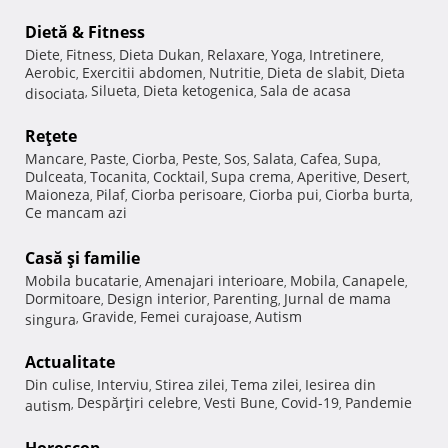
Dietă & Fitness
Diete
Fitness
Dieta Dukan
Relaxare
Yoga
Intretinere
,
,
,
,
,
,
Aerobic
Exercitii abdomen
Nutritie
Dieta de slabit
Dieta
,
,
,
,
Silueta
Dieta ketogenica
Sala de acasa
disociata
,
,
,
Reţete
Mancare
Paste
Ciorba
Peste
Sos
Salata
Cafea
Supa
,
,
,
,
,
,
,
,
Dulceata
Tocanita
Cocktail
Supa crema
Aperitive
Desert
,
,
,
,
,
,
Maioneza
Pilaf
Ciorba perisoare
Ciorba pui
Ciorba burta
,
,
,
,
,
Ce mancam azi
Casă şi familie
Mobila bucatarie
Amenajari interioare
Mobila
Canapele
,
,
,
,
Dormitoare
Design interior
Parenting
Jurnal de mama
,
,
,
Gravide
Femei curajoase
Autism
singura
,
,
,
Actualitate
Din culise
Interviu
Stirea zilei
Tema zilei
Iesirea din
,
,
,
,
Despărţiri celebre
Vesti Bune
Covid-19
Pandemie
autism
,
,
,
,