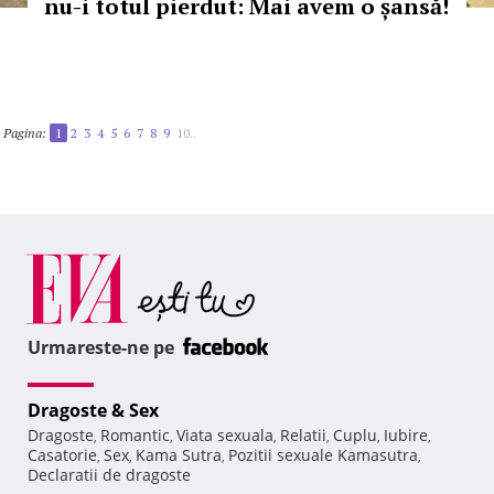
nu-i totul pierdut: Mai avem o șansă!
Pagina:
1
2
3
4
5
6
7
8
9
10..
Urmareste-ne pe
Dragoste & Sex
Dragoste
Romantic
Viata sexuala
Relatii
Cuplu
Iubire
,
,
,
,
,
,
Casatorie
Sex
Kama Sutra
Pozitii sexuale Kamasutra
,
,
,
,
Declaratii de dragoste