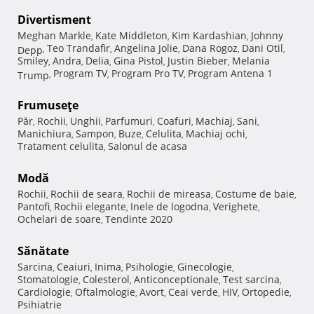
Divertisment
Meghan Markle
Kate Middleton
Kim Kardashian
Johnny
,
,
,
Teo Trandafir
Angelina Jolie
Dana Rogoz
Dani Otil
Depp
,
,
,
,
,
Smiley
Andra
Delia
Gina Pistol
Justin Bieber
Melania
,
,
,
,
,
Program TV
Program Pro TV
Program Antena 1
Trump
,
,
,
Frumuseţe
Păr
Rochii
Unghii
Parfumuri
Coafuri
Machiaj
Sani
,
,
,
,
,
,
,
Manichiura
Sampon
Buze
Celulita
Machiaj ochi
,
,
,
,
,
Tratament celulita
Salonul de acasa
,
Modă
Rochii
Rochii de seara
Rochii de mireasa
Costume de baie
,
,
,
,
Pantofi
Rochii elegante
Inele de logodna
Verighete
,
,
,
,
Ochelari de soare
Tendinte 2020
,
Sănătate
Sarcina
Ceaiuri
Inima
Psihologie
Ginecologie
,
,
,
,
,
Stomatologie
Colesterol
Anticonceptionale
Test sarcina
,
,
,
,
Cardiologie
Oftalmologie
Avort
Ceai verde
HIV
Ortopedie
,
,
,
,
,
,
Psihiatrie