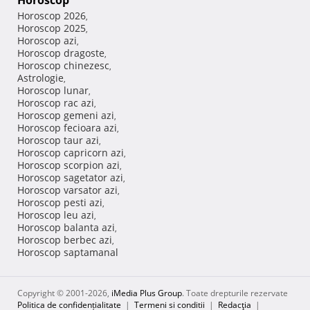
Horoscop
Horoscop 2026
,
Horoscop 2025
,
Horoscop azi
,
Horoscop dragoste
,
Horoscop chinezesc
,
Astrologie
,
Horoscop lunar
,
Horoscop rac azi
,
Horoscop gemeni azi
,
Horoscop fecioara azi
,
Horoscop taur azi
,
Horoscop capricorn azi
,
Horoscop scorpion azi
,
Horoscop sagetator azi
,
Horoscop varsator azi
,
Horoscop pesti azi
,
Horoscop leu azi
,
Horoscop balanta azi
,
Horoscop berbec azi
,
Horoscop saptamanal
Copyright © 2001-2026,
iMedia Plus Group
. Toate drepturile rezervate
Politica de confidențialitate
|
Termeni si conditii
|
Redacţia
|