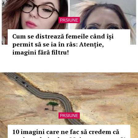
PASIUNE
Cum se distrează femeile când își
permit să se ia în râs: Atenție,
imagini fără filtru!
PASIUNE
10 imagini care ne fac să credem că