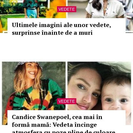
VEDETE
Ultimele imagini ale unor vedete,
surprinse înainte de a muri
VEDETE
Candice Swanepoel, cea mai în
formă mamă: Vedeta încinge
atmosfera cu poze pline de culoare