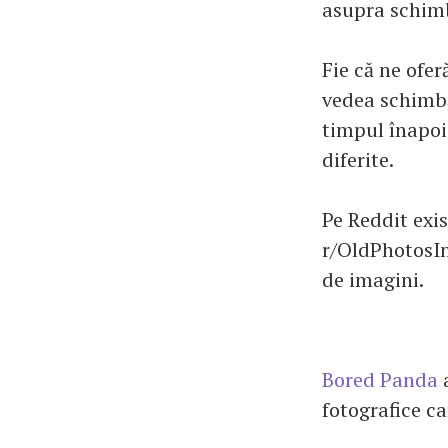
asupra schimb
Fie că ne ofe
vedea schimbăr
timpul înapoi
diferite.
Pe Reddit exis
r/OldPhotosInR
de imagini.
Bored Panda
a
fotografice ca