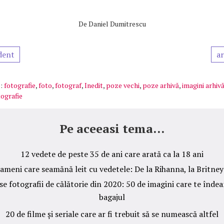
De
Daniel Dumitrescu
dent
ar
:
fotografie
,
foto
,
fotograf
,
Inedit
,
poze vechi
,
poze arhivă
,
imagini arhiv
tografie
Pe aceeasi tema...
12 vedete de peste 35 de ani care arată ca la 18 ani
ameni care seamănă leit cu vedetele: De la Rihanna, la Britne
e fotografii de călătorie din 2020: 50 de imagini care te îndeam
bagajul
20 de filme și seriale care ar fi trebuit să se numească altfel