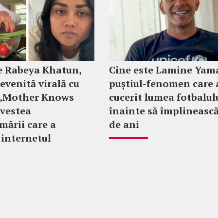
e Rabeya Khatun,
Cine este Lamine Yama
evenită virală cu
puștiul-fenomen care 
e „Mother Knows
cucerit lumea fotbalul
ovestea
înainte să împlinească
mării care a
de ani
 internetul