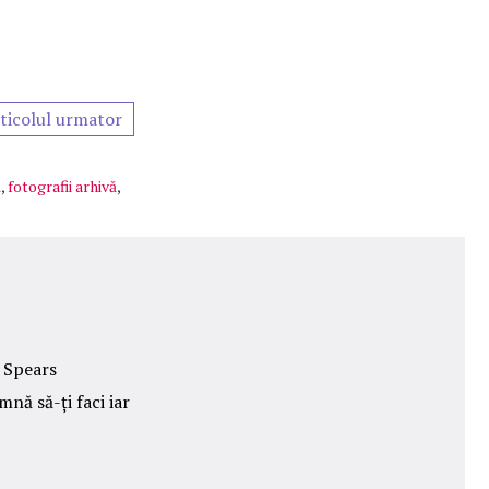
ticolul urmator
ă
,
fotografii arhivă
,
y Spears
nă să-ți faci iar