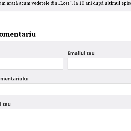
um arată acum vedetele din „Lost“, la 10 ani după ultimul epis
comentariu
Emailul tau
omentariului
l tau