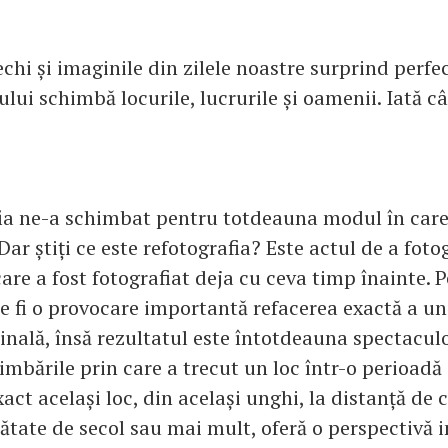
echi și imaginile din zilele noastre surprind perfec
lui schimbă locurile, lucrurile și oamenii. Iată c
ia ne-a schimbat pentru totdeauna modul în care
Dar știți ce este refotografia? Este actul de a foto
care a fost fotografiat deja cu ceva timp înainte. 
te fi o provocare importantă refacerea exactă a un
inală, însă rezultatul este întotdeauna spectacul
mbările prin care a trecut un loc într-o perioadă
xact același loc, din același unghi, la distanță de 
mătate de secol sau mai mult, oferă o perspectivă 