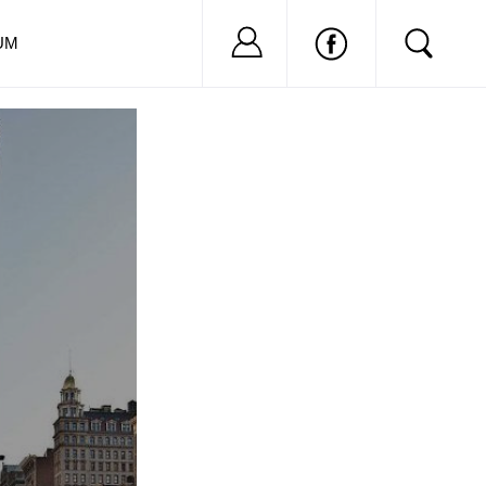
Nu ai cont?
Inregistreaza-
UM