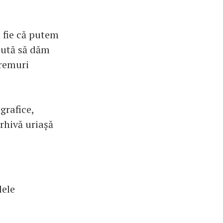
 fie că putem
ajută să dăm
vremuri
grafice,
rhivă uriașă
lele