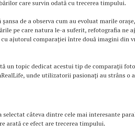
ărilor care survin odată cu trecerea timpului.
ră șansa de a observa cum au evoluat marile orașe,
ile pe care natura le-a suferit, refotografia ne 
 cu ajutorul comparației între două imagini din 
tă un topic dedicat acestui tip de comparații foto
ealLife, unde utilizatorii pasionați au strâns o a
 selectat câteva dintre cele mai interesante para
re arată ce efect are trecerea timpului.