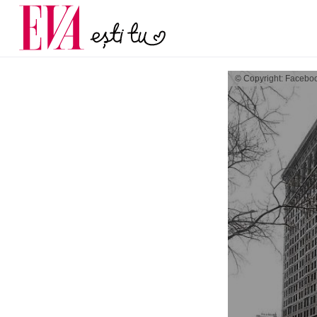
menopauză și când ar t
Carieră
la medic
Actualitate
© Copyright: Facebo