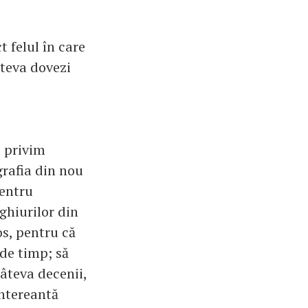
t felul în care
âteva dovezi
 privim
grafia din nou
Pentru
ghiurilor din
os, pentru că
 de timp; să
câteva decenii,
intereantă