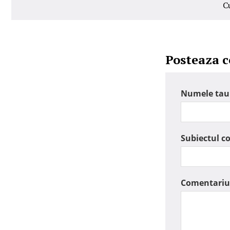
C
Posteaza 
Numele tau
Subiectul c
Comentariu