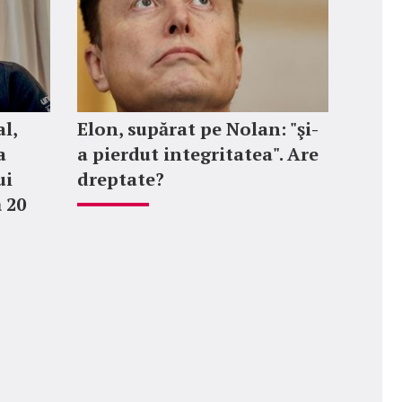
l,
Elon, supărat pe Nolan: "şi-
a
a pierdut integritatea". Are
ui
dreptate?
 20