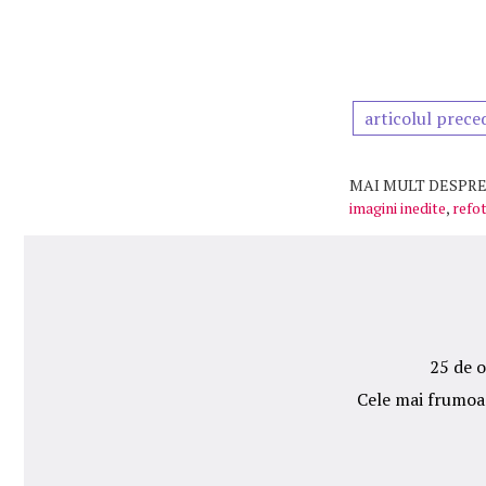
articolul prece
MAI MULT DESPRE
imagini inedite
,
refo
25 de o
Cele mai frumoas