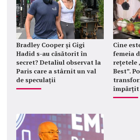
Bradley Cooper și Gigi
Cine est
Hadid s-au căsătorit în
femeia d
secret? Detaliul observat la
rețetel
Paris care a stârnit un val
Best”. P
de speculații
transfor
împărțit