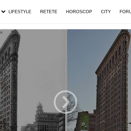
rebui să mergi
și 60 de ani. De ce te trezești mai des
pe măsură ce înaintezi în vârstă
LIFESTYLE
RETETE
HOROSCOP
CITY
FOR
ok