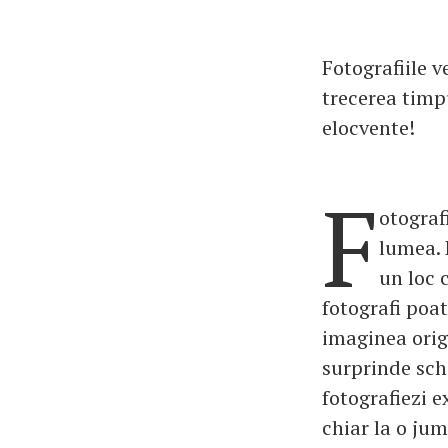
Fotografiile v
trecerea timpu
elocvente!
F
otograf
lumea. 
un loc 
fotografi poa
imaginea orig
surprinde schi
fotografiezi e
chiar la o ju