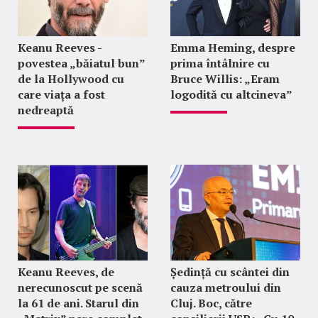
Keanu Reeves -
Emma Heming, despre
povestea „băiatul bun”
prima întâlnire cu
de la Hollywood cu
Bruce Willis: „Eram
care viața a fost
logodită cu altcineva”
nedreaptă
Keanu Reeves, de
Ședință cu scântei din
nerecunoscut pe scenă
cauza metroului din
la 61 de ani. Starul din
Cluj. Boc, către