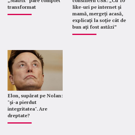
„Matrix” pare complet
consilierii USR: „Cu 10
transformat
like-uri pe internet și
mamă, mergeți acasă,
explicați la soție cât de
bun ați fost astăzi”
Elon, supărat pe Nolan:
"şi-a pierdut
integritatea". Are
dreptate?