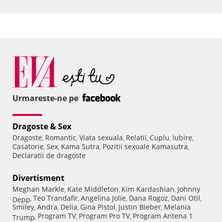
Urmareste-ne pe
Dragoste & Sex
Dragoste
Romantic
Viata sexuala
Relatii
Cuplu
Iubire
,
,
,
,
,
,
Casatorie
Sex
Kama Sutra
Pozitii sexuale Kamasutra
,
,
,
,
Declaratii de dragoste
Divertisment
Meghan Markle
Kate Middleton
Kim Kardashian
Johnny
,
,
,
Teo Trandafir
Angelina Jolie
Dana Rogoz
Dani Otil
Depp
,
,
,
,
,
Smiley
Andra
Delia
Gina Pistol
Justin Bieber
Melania
,
,
,
,
,
Program TV
Program Pro TV
Program Antena 1
Trump
,
,
,