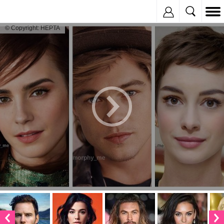
Inregistreaza
© Copyright: HEPTA