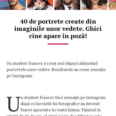
40 de portrete create din
imaginile unor vedete. Ghici
cine apare în poză!
Un student francez a creat noi chipuri alăturând
portretele unor vedete. Rezultatele au creat senzație
pe Instagram.
U
n student francez face senzație pe Instagram
după ce lucrările lui fotografice au devenit
foarte apreciate în toată lumea. Tânărul în
vârstă de 25 de ani, al cărui nume de utilizator este