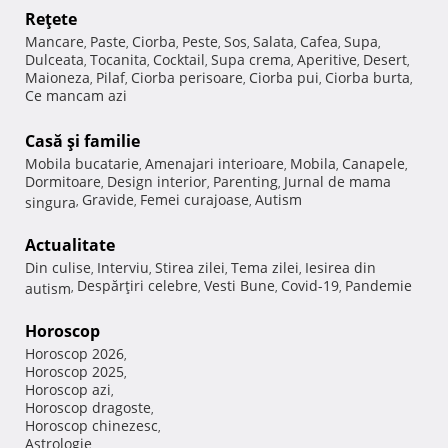
Reţete
Mancare
Paste
Ciorba
Peste
Sos
Salata
Cafea
Supa
,
,
,
,
,
,
,
,
Dulceata
Tocanita
Cocktail
Supa crema
Aperitive
Desert
,
,
,
,
,
,
Maioneza
Pilaf
Ciorba perisoare
Ciorba pui
Ciorba burta
,
,
,
,
,
Ce mancam azi
Casă şi familie
Mobila bucatarie
Amenajari interioare
Mobila
Canapele
,
,
,
,
Dormitoare
Design interior
Parenting
Jurnal de mama
,
,
,
Gravide
Femei curajoase
Autism
singura
,
,
,
Actualitate
Din culise
Interviu
Stirea zilei
Tema zilei
Iesirea din
,
,
,
,
Despărţiri celebre
Vesti Bune
Covid-19
Pandemie
autism
,
,
,
,
Horoscop
Horoscop 2026
,
Horoscop 2025
,
Horoscop azi
,
Horoscop dragoste
,
Horoscop chinezesc
,
Astrologie
,