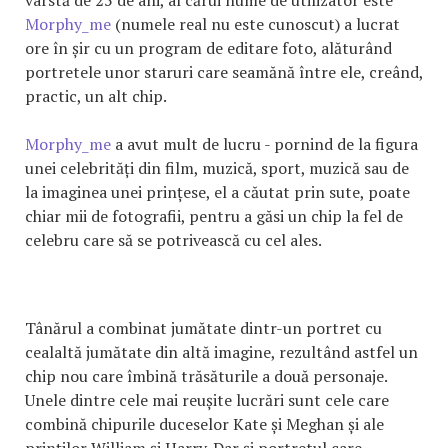
Morphy_me
(numele real nu este cunoscut) a lucrat
ore în șir cu un program de editare foto, alăturând
portretele unor staruri care seamănă între ele, creând,
practic, un alt chip.
Morphy_me
a avut mult de lucru - pornind de la figura
unei celebrități din film, muzică, sport, muzică sau de
la imaginea unei prințese, el a căutat prin sute, poate
chiar mii de fotografii, pentru a găsi un chip la fel de
celebru care să se potrivească cu cel ales.
Tânărul a combinat jumătate dintr-un portret cu
cealaltă jumătate din altă imagine, rezultând astfel un
chip nou care îmbină trăsăturile a două personaje.
Unele dintre cele mai reușite lucrări sunt cele care
combină chipurile duceselor Kate și Meghan și ale
prinților William și Harry. Dar și portretul care