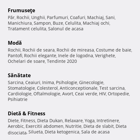
Frumuseţe
Păr
Rochii
Unghii
Parfumuri
Coafuri
Machiaj
Sani
,
,
,
,
,
,
,
Manichiura
Sampon
Buze
Celulita
Machiaj ochi
,
,
,
,
,
Tratament celulita
Salonul de acasa
,
Modă
Rochii
Rochii de seara
Rochii de mireasa
Costume de baie
,
,
,
,
Pantofi
Rochii elegante
Inele de logodna
Verighete
,
,
,
,
Ochelari de soare
Tendinte 2020
,
Sănătate
Sarcina
Ceaiuri
Inima
Psihologie
Ginecologie
,
,
,
,
,
Stomatologie
Colesterol
Anticonceptionale
Test sarcina
,
,
,
,
Cardiologie
Oftalmologie
Avort
Ceai verde
HIV
Ortopedie
,
,
,
,
,
,
Psihiatrie
Dietă & Fitness
Diete
Fitness
Dieta Dukan
Relaxare
Yoga
Intretinere
,
,
,
,
,
,
Aerobic
Exercitii abdomen
Nutritie
Dieta de slabit
Dieta
,
,
,
,
Silueta
Dieta ketogenica
Sala de acasa
disociata
,
,
,