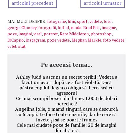
articolul precedent
articolul urmator
MAI MULT DESPRE:
fotografie
,
film
,
sport
,
vedete
,
foto
,
george Clooney
,
fotografii
,
fotbal
,
moda
,
Brad Pitt
,
imagine
,
poze
,
imagini
,
viral
,
portret
,
Kate Middleton
,
photoshop
,
DiCaprio
,
Instagram
,
poze vedete
,
Meghan Markle
,
foto vedete
,
celebrităț
Pe aceeasi tema...
Ashley Judd a ascuns un secret teribil: Vedeta a
făcut un avort după ce a fost violată. Dacă
păstra copilul, legea o obliga să-l crească cu
agresorul
Cei mai scumpi boxeri din lume: 1.000 de dolari
perechea!
Angelina Jolie, o mamă singură care se descurcă
cu 6 copii: Le face toate nazurile, dar le cere să
învețe și să se poarte frumos
Cele mai ciudate poze de familie: 20 de imagini
din altă eră