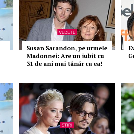
VEDETE
Susan Sarandon, pe urmele
E
Madonnei: Are un iubit cu
G
31 de ani mai tânăr ca ea!
STIRI