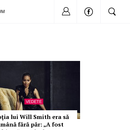
Nu ai cont?
Inregistreaza-
UM
VEDETE
oţia lui Will Smith era să
ămână fără păr: „A fost