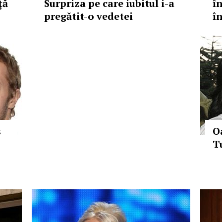
ță
Surpriza pe care iubitul i-a
î
pregătit-o vedetei
î
s
O
T