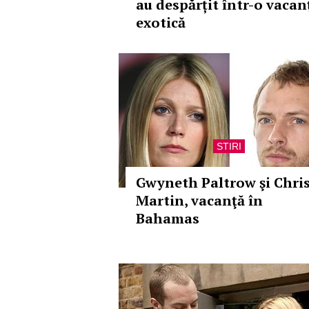
au despărțit într-o vacan
exotică
STIRI
Gwyneth Paltrow şi Chri
Martin, vacanţă în
Bahamas