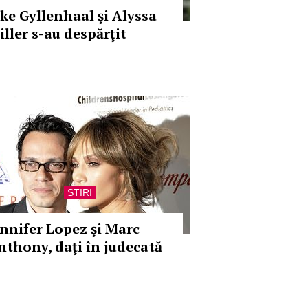
ake Gyllenhaal şi Alyssa
iller s-au despărţit
STIRI
ennifer Lopez şi Marc
nthony, daţi în judecată