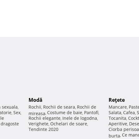
Modă
Reţete
a sexuala
Rochii
Rochii de seara
Rochii de
Mancare
Past
,
,
,
,
atorie
Sex
Costume de baie
Pantofi
Salata
Cafea
,
,
mireasa
,
,
,
,
,
ale
Rochii elegante
Inele de logodna
Tocanita
Cockt
,
,
,
e dragoste
Verighete
Ochelari de soare
Aperitive
Dese
,
,
,
Tendinte 2020
Ciorba perisoa
Ce manc
burta
,