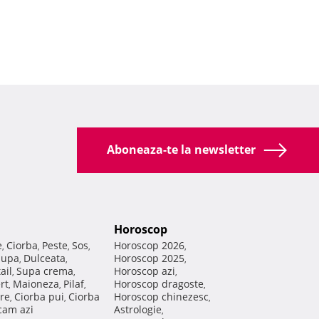
Aboneaza-te la newsletter
Horoscop
e
Ciorba
Peste
Sos
Horoscop 2026
,
,
,
,
,
Supa
Dulceata
Horoscop 2025
,
,
,
ail
Supa crema
Horoscop azi
,
,
,
rt
Maioneza
Pilaf
Horoscop dragoste
,
,
,
,
re
Ciorba pui
Ciorba
Horoscop chinezesc
,
,
,
am azi
Astrologie
,