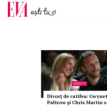
menopauză și când ar t
Carieră
la medic
Actualitate
VEDETE
Divorț de catifea: Gwyne
Paltrow și Chris Martin s