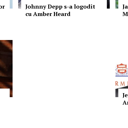
or
Johnny Depp s-a logodit
J
cu Amber Heard
M
J
A