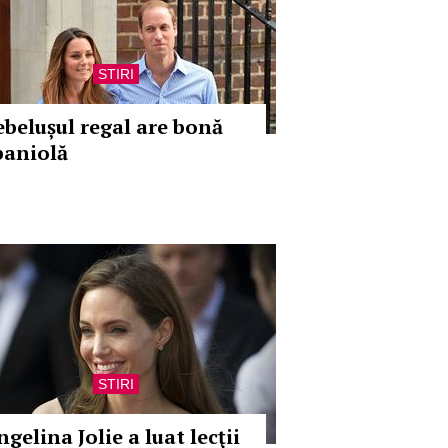
STIRI
ebelușul regal are bonă
paniolă
STIRI
gelina Jolie a luat lecţii