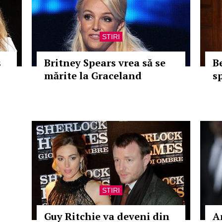
STIRI
s
Britney Spears vrea să se
B
mărite la Graceland
s
STIRI
Guy Ritchie va deveni din
An