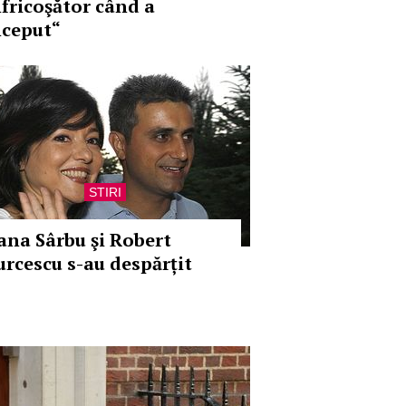
nfricoşător când a
nceput“
STIRI
ana Sârbu şi Robert
urcescu s-au despărțit