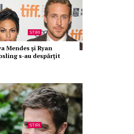
STIRI
va Mendes şi Ryan
osling s-au despărţit
STIRI