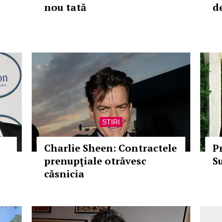
nou tată
d
STIRI
Charlie Sheen: Contractele
P
prenupţiale otrăvesc
Su
căsnicia