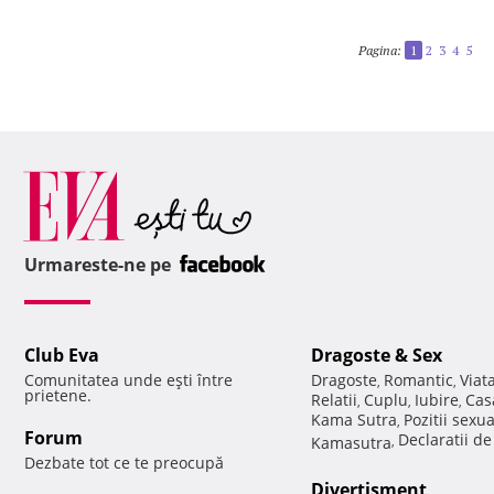
Pagina:
1
2
3
4
5
Urmareste-ne pe
Club Eva
Dragoste & Sex
Comunitatea unde eşti între
Dragoste
Romantic
Viat
,
,
prietene.
Relatii
Cuplu
Iubire
Cas
,
,
,
Kama Sutra
Pozitii sexu
,
Forum
Declaratii d
Kamasutra
,
Dezbate tot ce te preocupă
Divertisment