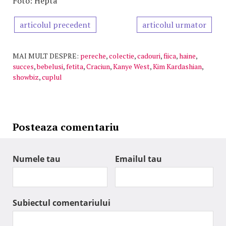
Foto: Hepta
articolul precedent
articolul urmator
MAI MULT DESPRE:
pereche
,
colectie
,
cadouri
,
fiica
,
haine
,
succes
,
bebelusi
,
fetita
,
Craciun
,
Kanye West
,
Kim Kardashian
,
showbiz
,
cuplul
Posteaza comentariu
Numele tau
Emailul tau
Subiectul comentariului