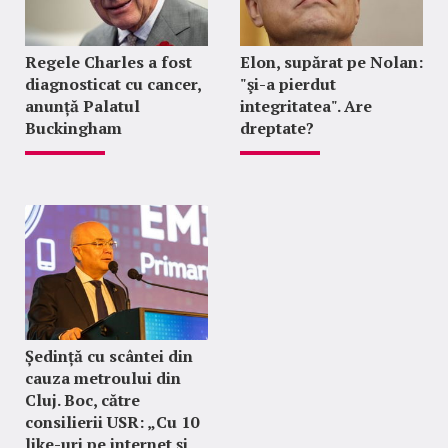
Regele Charles a fost
Elon, supărat pe Nolan:
diagnosticat cu cancer,
"şi-a pierdut
anunță Palatul
integritatea". Are
Buckingham
dreptate?
Ședință cu scântei din
cauza metroului din
Cluj. Boc, către
consilierii USR: „Cu 10
like-uri pe internet și