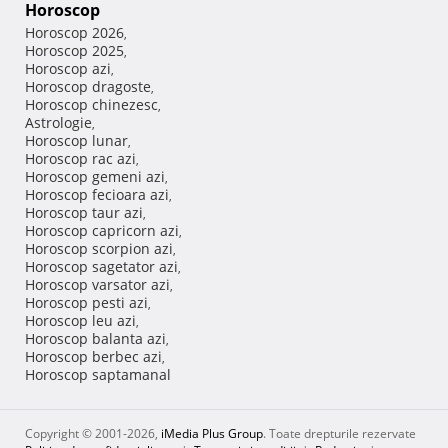
Horoscop
Horoscop 2026
,
Horoscop 2025
,
Horoscop azi
,
Horoscop dragoste
,
Horoscop chinezesc
,
Astrologie
,
Horoscop lunar
,
Horoscop rac azi
,
Horoscop gemeni azi
,
Horoscop fecioara azi
,
Horoscop taur azi
,
Horoscop capricorn azi
,
Horoscop scorpion azi
,
Horoscop sagetator azi
,
Horoscop varsator azi
,
Horoscop pesti azi
,
Horoscop leu azi
,
Horoscop balanta azi
,
Horoscop berbec azi
,
Horoscop saptamanal
Copyright © 2001-2026,
iMedia Plus Group
. Toate drepturile rezervate