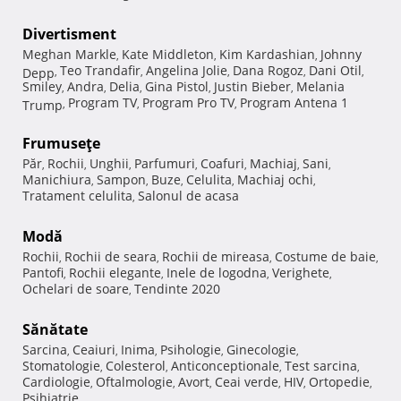
Divertisment
Meghan Markle
Kate Middleton
Kim Kardashian
Johnny
,
,
,
Teo Trandafir
Angelina Jolie
Dana Rogoz
Dani Otil
Depp
,
,
,
,
,
Smiley
Andra
Delia
Gina Pistol
Justin Bieber
Melania
,
,
,
,
,
Program TV
Program Pro TV
Program Antena 1
Trump
,
,
,
Frumuseţe
Păr
Rochii
Unghii
Parfumuri
Coafuri
Machiaj
Sani
,
,
,
,
,
,
,
Manichiura
Sampon
Buze
Celulita
Machiaj ochi
,
,
,
,
,
Tratament celulita
Salonul de acasa
,
Modă
Rochii
Rochii de seara
Rochii de mireasa
Costume de baie
,
,
,
,
Pantofi
Rochii elegante
Inele de logodna
Verighete
,
,
,
,
Ochelari de soare
Tendinte 2020
,
Sănătate
Sarcina
Ceaiuri
Inima
Psihologie
Ginecologie
,
,
,
,
,
Stomatologie
Colesterol
Anticonceptionale
Test sarcina
,
,
,
,
Cardiologie
Oftalmologie
Avort
Ceai verde
HIV
Ortopedie
,
,
,
,
,
,
Psihiatrie