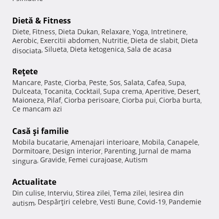
Dietă & Fitness
Diete
Fitness
Dieta Dukan
Relaxare
Yoga
Intretinere
,
,
,
,
,
,
Aerobic
Exercitii abdomen
Nutritie
Dieta de slabit
Dieta
,
,
,
,
Silueta
Dieta ketogenica
Sala de acasa
disociata
,
,
,
Reţete
Mancare
Paste
Ciorba
Peste
Sos
Salata
Cafea
Supa
,
,
,
,
,
,
,
,
Dulceata
Tocanita
Cocktail
Supa crema
Aperitive
Desert
,
,
,
,
,
,
Maioneza
Pilaf
Ciorba perisoare
Ciorba pui
Ciorba burta
,
,
,
,
,
Ce mancam azi
Casă şi familie
Mobila bucatarie
Amenajari interioare
Mobila
Canapele
,
,
,
,
Dormitoare
Design interior
Parenting
Jurnal de mama
,
,
,
Gravide
Femei curajoase
Autism
singura
,
,
,
Actualitate
Din culise
Interviu
Stirea zilei
Tema zilei
Iesirea din
,
,
,
,
Despărţiri celebre
Vesti Bune
Covid-19
Pandemie
autism
,
,
,
,