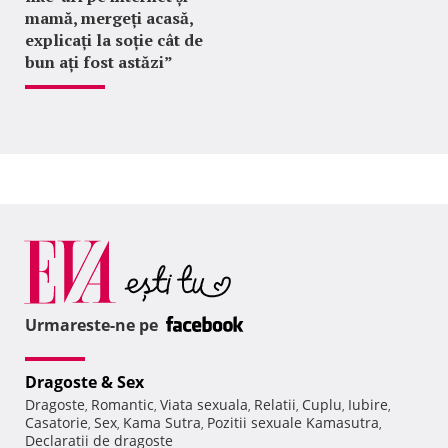
mamă, mergeți acasă,
explicați la soție cât de
bun ați fost astăzi”
Urmareste-ne pe
Dragoste & Sex
Dragoste
Romantic
Viata sexuala
Relatii
Cuplu
Iubire
,
,
,
,
,
,
Casatorie
Sex
Kama Sutra
Pozitii sexuale Kamasutra
,
,
,
,
Declaratii de dragoste