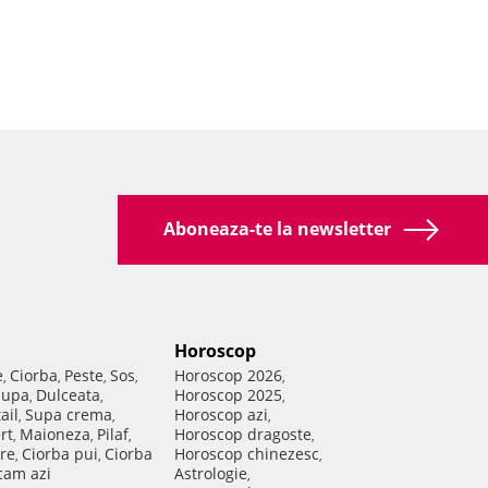
Aboneaza-te la newsletter
Horoscop
e
Ciorba
Peste
Sos
Horoscop 2026
,
,
,
,
,
Supa
Dulceata
Horoscop 2025
,
,
,
ail
Supa crema
Horoscop azi
,
,
,
rt
Maioneza
Pilaf
Horoscop dragoste
,
,
,
,
re
Ciorba pui
Ciorba
Horoscop chinezesc
,
,
,
am azi
Astrologie
,