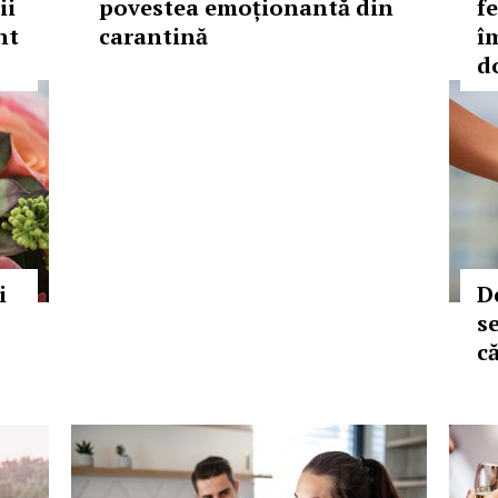
ii
povestea emoționantă din
f
nt
carantină
î
d
i
D
s
c