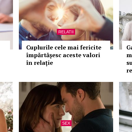
RELATII
Cuplurile cele mai fericite
G
împărtășesc aceste valori
m
în relație
s
r
SEX