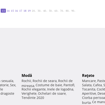
13
14
15
16
17
18
19
20..
30..
40..
50..
60..
70..
80..
90..
Modă
Reţete
a sexuala
Rochii
Rochii de seara
Rochii de
Mancare
Past
,
,
,
,
atorie
Sex
Costume de baie
Pantofi
Salata
Cafea
,
,
mireasa
,
,
,
,
,
ale
Rochii elegante
Inele de logodna
Tocanita
Cockt
,
,
,
e dragoste
Verighete
Ochelari de soare
Aperitive
Dese
,
,
,
Tendinte 2020
Ciorba perisoa
Ce manc
burta
,