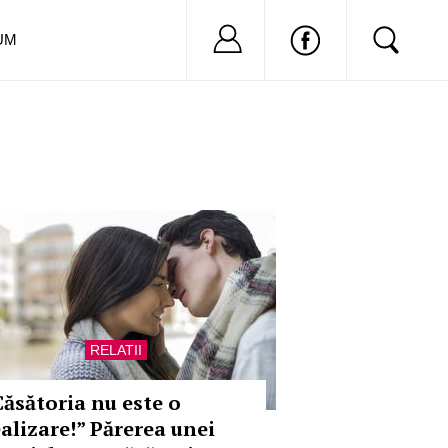
Nu ai cont?
Inregistreaza-
UM
RELATII
Căsătoria nu este o
ealizare!” Părerea unei