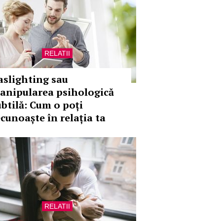
RELATII
aslighting sau
anipularea psihologică
ubtilă: Cum o poți
ecunoaște în relația ta
RELATII