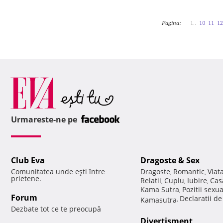
Pagina:
1..
10
11
12
Urmareste-ne pe
Club Eva
Dragoste & Sex
Comunitatea unde eşti între
Dragoste
Romantic
Viat
,
,
prietene.
Relatii
Cuplu
Iubire
Cas
,
,
,
Kama Sutra
Pozitii sexu
,
Forum
Declaratii d
Kamasutra
,
Dezbate tot ce te preocupă
Divertisment