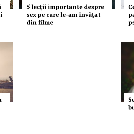
ă
5 lecții importante despre
Ce
i
sex pe care le-am învățat
p
din filme
p
a
S
b