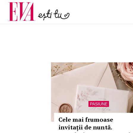
menopauză și când ar t
Carieră
la medic
Actualitate
PASIUNE
Cele mai frumoase
invitații de nuntă.