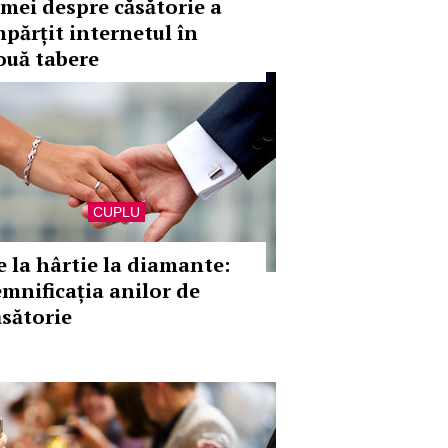
emei despre căsătorie a
mpărțit internetul în
ouă tabere
CUPLU
e la hârtie la diamante:
emnificația anilor de
ăsătorie