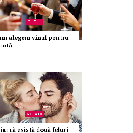
CUPLU
um alegem vinul pentru
untă
RELATII
iai că există două feluri