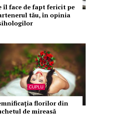
 îl face de fapt fericit pe
artenerul tău, în opinia
sihologilor
CUPLU
emnificația florilor din
uchetul de mireasă