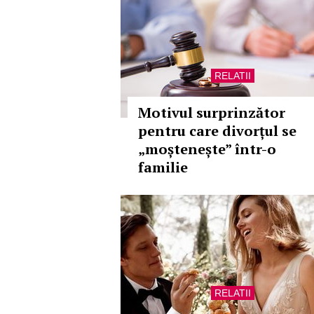
RELATII
Motivul surprinzător
pentru care divorțul se
„moștenește” într-o
familie
RELATII