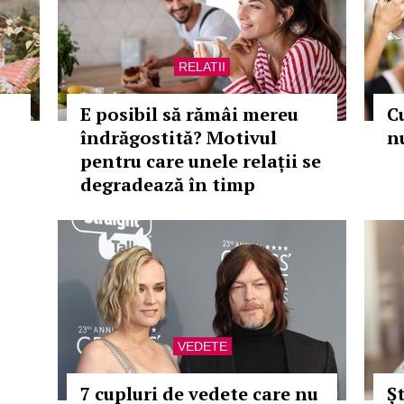
RELATII
E posibil să rămâi mereu
C
îndrăgostită? Motivul
n
pentru care unele relații se
degradează în timp
VEDETE
7 cupluri de vedete care nu
Șt