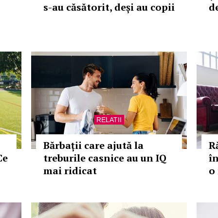
s-au căsătorit, deși au copii
d
RELATII
Bărbații care ajută la
R
Ce
treburile casnice au un IQ
în
mai ridicat
o