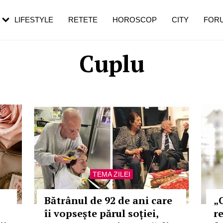
rebui să mergi
și 60 de ani. De ce te trezești mai des
pe măsură ce înaintezi în vârstă
LIFESTYLE
RETETE
HOROSCOP
CITY
FOR
Cuplu
TEMA ZILEI
Bătrânul de 92 de ani care
„
îi vopsește părul soției,
r