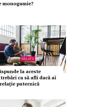
e monogamie?
RELATII
ăspunde la aceste
trebări ca să afli dacă ai
 relație puternică