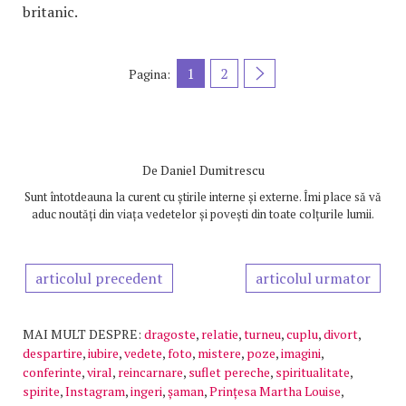
britanic.
1
2
Pagina:
De
Daniel Dumitrescu
Sunt întotdeauna la curent cu știrile interne și externe. Îmi place să vă
aduc noutăți din viața vedetelor și povești din toate colțurile lumii.
articolul precedent
articolul urmator
MAI MULT DESPRE:
dragoste
,
relatie
,
turneu
,
cuplu
,
divort
,
despartire
,
iubire
,
vedete
,
foto
,
mistere
,
poze
,
imagini
,
conferinte
,
viral
,
reincarnare
,
suflet pereche
,
spiritualitate
,
spirite
,
Instagram
,
ingeri
,
șaman
,
Prințesa Martha Louise
,