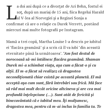
L
a doi ani după ce a divorţat de Ari Behn, fostul ei
soţ, după un mariaj de 15 ani, fiica Regelui Harald
al V-lea al Norvegiei şi a Reginei Sonja a
confirmat că are o relaţie cu Durek Verrett, postând
miercuri mai multe fotografii pe Instagram.
Mamă a trei copii, Martha Louise l-a descris pe iubitul
ei "flacăra geamănă" și a scris că îl va iubi "din această
eternitate până la următoarea".
"Am fost destul de
norocoasă să-mi întâlnesc flacăra geamănă. Shaman
Durek mi-a schimbat viaţa, aşa cum a făcut-o şi cu
alţii. El m-a făcut să realizez că dragostea
necondiţionată chiar există pe această planetă. El mă
acceptă aşa cum sunt, fără întrebări sau frică. Mă face
să râd mai mult decât oricine altcineva şi are cea mai
profundă înţelepciune (...). Sunt atât de fericită şi
binecuvântată că e iubitul meu. Îţi mulţumesc,
dragostea mea, pentru că m-ai inclus în familia ta. Te