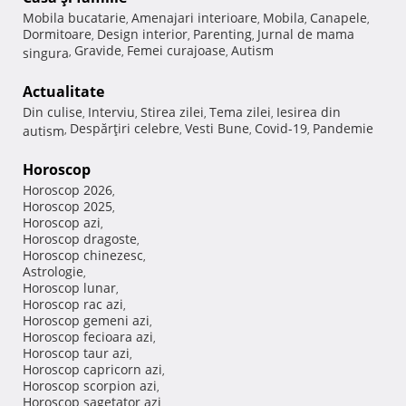
Mobila bucatarie
Amenajari interioare
Mobila
Canapele
,
,
,
,
Dormitoare
Design interior
Parenting
Jurnal de mama
,
,
,
Gravide
Femei curajoase
Autism
singura
,
,
,
Actualitate
Din culise
Interviu
Stirea zilei
Tema zilei
Iesirea din
,
,
,
,
Despărţiri celebre
Vesti Bune
Covid-19
Pandemie
autism
,
,
,
,
Horoscop
Horoscop 2026
,
Horoscop 2025
,
Horoscop azi
,
Horoscop dragoste
,
Horoscop chinezesc
,
Astrologie
,
Horoscop lunar
,
Horoscop rac azi
,
Horoscop gemeni azi
,
Horoscop fecioara azi
,
Horoscop taur azi
,
Horoscop capricorn azi
,
Horoscop scorpion azi
,
Horoscop sagetator azi
,