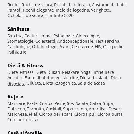
Rochii
Rochii de seara
Rochii de mireasa
Costume de baie
,
,
,
,
Pantofi
Rochii elegante
Inele de logodna
Verighete
,
,
,
,
Ochelari de soare
Tendinte 2020
,
Sănătate
Sarcina
Ceaiuri
Inima
Psihologie
Ginecologie
,
,
,
,
,
Stomatologie
Colesterol
Anticonceptionale
Test sarcina
,
,
,
,
Cardiologie
Oftalmologie
Avort
Ceai verde
HIV
Ortopedie
,
,
,
,
,
,
Psihiatrie
Dietă & Fitness
Diete
Fitness
Dieta Dukan
Relaxare
Yoga
Intretinere
,
,
,
,
,
,
Aerobic
Exercitii abdomen
Nutritie
Dieta de slabit
Dieta
,
,
,
,
Silueta
Dieta ketogenica
Sala de acasa
disociata
,
,
,
Reţete
Mancare
Paste
Ciorba
Peste
Sos
Salata
Cafea
Supa
,
,
,
,
,
,
,
,
Dulceata
Tocanita
Cocktail
Supa crema
Aperitive
Desert
,
,
,
,
,
,
Maioneza
Pilaf
Ciorba perisoare
Ciorba pui
Ciorba burta
,
,
,
,
,
Ce mancam azi
Casă şi familie