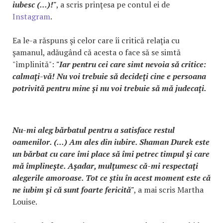
iubesc (...)!"
, a scris prinţesa pe contul ei de
Instagram
.
Ea le-a răspuns şi celor care îi critică relaţia cu
şamanul, adăugând că acesta o face să se simtă
"împlinită":
"Iar pentru cei care simt nevoia să critice:
calmaţi-vă! Nu voi trebuie să decideţi cine e persoana
potrivită pentru mine şi nu voi trebuie să mă judecaţi.
Nu-mi aleg bărbatul pentru a satisface restul
oamenilor. (...) Am ales din iubire. Shaman Durek este
un bărbat cu care îmi place să îmi petrec timpul şi care
mă împlineşte. Aşadar, mulţumesc că-mi respectaţi
alegerile amoroase. Tot ce ştiu în acest moment este că
ne iubim şi că sunt foarte fericită"
, a mai scris Martha
Louise.