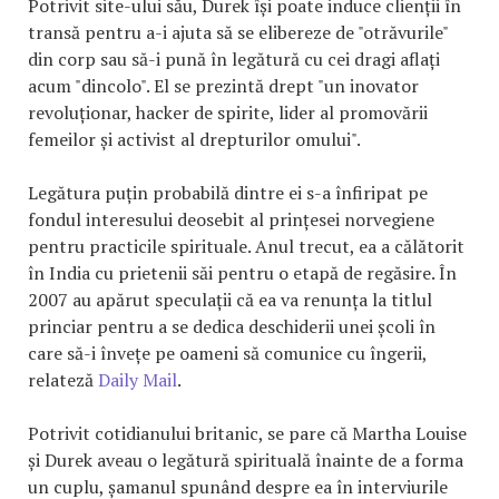
Potrivit site-ului său, Durek își poate induce clienții în
transă pentru a-i ajuta să se elibereze de "otrăvurile"
din corp sau să-i pună în legătură cu cei dragi aflați
acum "dincolo". El se prezintă drept "un inovator
revoluționar, hacker de spirite, lider al promovării
femeilor și activist al drepturilor omului".
Legătura puțin probabilă dintre ei s-a înfiripat pe
fondul interesului deosebit al prințesei norvegiene
pentru practicile spirituale. Anul trecut, ea a călătorit
în India cu prietenii săi pentru o etapă de regăsire. În
2007 au apărut speculații că ea va renunța la titlul
princiar pentru a se dedica deschiderii unei școli în
care să-i învețe pe oameni să comunice cu îngerii,
relateză
Daily Mail
.
Potrivit cotidianului britanic, se pare că Martha Louise
și Durek aveau o legătură spirituală înainte de a forma
un cuplu, șamanul spunând despre ea în interviurile