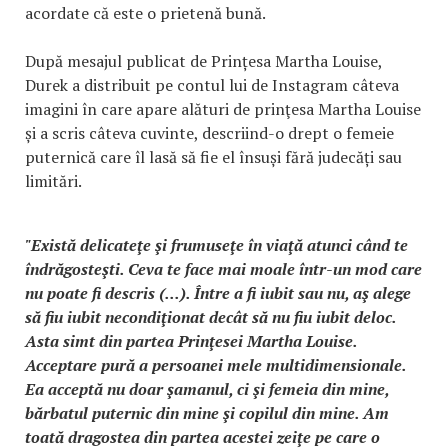
acordate că este o prietenă bună.
După mesajul publicat de Prințesa Martha Louise,
Durek a distribuit pe contul lui de Instagram câteva
imagini în care apare alături de prinţesa Martha Louise
și a scris câteva cuvinte, descriind-o drept o femeie
puternică care îl lasă să fie el însuși fără judecăți sau
limitări.
"Există delicateţe şi frumuseţe în viaţă atunci când te
îndrăgosteşti. Ceva te face mai moale într-un mod care
nu poate fi descris (...). Între a fi iubit sau nu, aş alege
să fiu iubit necondiţionat decât să nu fiu iubit deloc.
Asta simt din partea Prinţesei Martha Louise.
Acceptare pură a persoanei mele multidimensionale.
Ea acceptă nu doar şamanul, ci şi femeia din mine,
bărbatul puternic din mine şi copilul din mine. Am
toată dragostea din partea acestei zeiţe pe care o