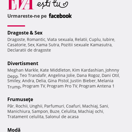
Urmareste-ne pe
Dragoste & Sex
Dragoste
Romantic
Viata sexuala
Relatii
Cuplu
Iubire
,
,
,
,
,
,
Casatorie
Sex
Kama Sutra
Pozitii sexuale Kamasutra
,
,
,
,
Declaratii de dragoste
Divertisment
Meghan Markle
Kate Middleton
Kim Kardashian
Johnny
,
,
,
Teo Trandafir
Angelina Jolie
Dana Rogoz
Dani Otil
Depp
,
,
,
,
,
Smiley
Andra
Delia
Gina Pistol
Justin Bieber
Melania
,
,
,
,
,
Program TV
Program Pro TV
Program Antena 1
Trump
,
,
,
Frumuseţe
Păr
Rochii
Unghii
Parfumuri
Coafuri
Machiaj
Sani
,
,
,
,
,
,
,
Manichiura
Sampon
Buze
Celulita
Machiaj ochi
,
,
,
,
,
Tratament celulita
Salonul de acasa
,
Modă