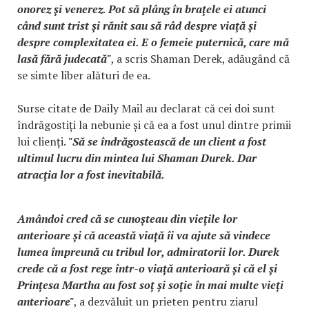
onorez şi venerez. Pot să plâng în braţele ei atunci
când sunt trist şi rănit sau să râd despre viaţă şi
despre complexitatea ei. E o femeie puternică, care mă
lasă fără judecată"
, a scris Shaman Derek, adăugând că
se simte liber alături de ea.
Surse citate de Daily Mail au declarat că cei doi sunt
îndrăgostiți la nebunie și că ea a fost unul dintre primii
lui clienți.
"Să se îndrăgostească de un client a fost
ultimul lucru din mintea lui Shaman Durek. Dar
atracția lor a fost inevitabilă.
Amândoi cred că se cunoșteau din viețile lor
anterioare și că această viață îi va ajute să vindece
lumea împreună cu tribul lor, admiratorii lor. Durek
crede că a fost rege într-o viață anterioară și că el și
Prințesa Martha au fost soț și soție în mai multe vieți
anterioare"
, a dezvăluit un prieten pentru ziarul