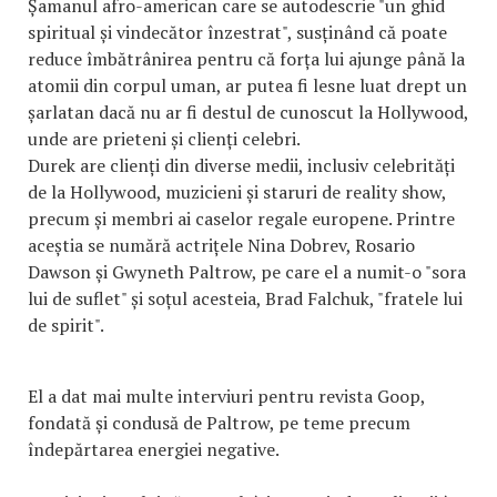
Șamanul afro-american care se autodescrie "un ghid
spiritual și vindecător înzestrat", susținând că poate
reduce îmbătrânirea pentru că forța lui ajunge până la
atomii din corpul uman, ar putea fi lesne luat drept un
șarlatan dacă nu ar fi destul de cunoscut la Hollywood,
unde are prieteni și clienți celebri.
Durek are clienți din diverse medii, inclusiv celebrități
de la Hollywood, muzicieni și staruri de reality show,
precum și membri ai caselor regale europene. Printre
aceștia se numără actrițele Nina Dobrev, Rosario
Dawson și Gwyneth Paltrow, pe care el a numit-o "sora
lui de suflet" și soțul acesteia, Brad Falchuk, "fratele lui
de spirit".
El a dat mai multe interviuri pentru revista Goop,
fondată și condusă de Paltrow, pe teme precum
îndepărtarea energiei negative.