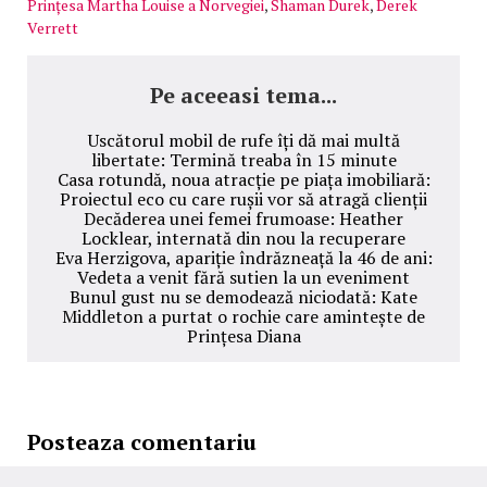
Prințesa Martha Louise a Norvegiei
,
Shaman Durek
,
Derek
Verrett
Pe aceeasi tema...
Uscătorul mobil de rufe îți dă mai multă
libertate: Termină treaba în 15 minute
Casa rotundă, noua atracție pe piața imobiliară:
Proiectul eco cu care rușii vor să atragă clienții
Decăderea unei femei frumoase: Heather
Locklear, internată din nou la recuperare
Eva Herzigova, apariție îndrăzneață la 46 de ani:
Vedeta a venit fără sutien la un eveniment
Bunul gust nu se demodează niciodată: Kate
Middleton a purtat o rochie care amintește de
Prințesa Diana
Posteaza comentariu