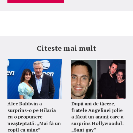
Citeste mai mult
Alec Baldwin a
După ani de tăcere,
surprins-o pe Hilaria
fratele Angelinei Jolie
cu o propunere
a făcut un anunț care a
neașteptată: „Mai fă un
surprins Hollywoodul:
copil cu mine”
„Sunt gay”