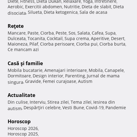
Diete
Fitness
Dieta Dukan
Relaxare
Yoga
Intretinere
,
,
,
,
,
,
Aerobic
Exercitii abdomen
Nutritie
Dieta de slabit
Dieta
,
,
,
,
Silueta
Dieta ketogenica
Sala de acasa
disociata
,
,
,
Reţete
Mancare
Paste
Ciorba
Peste
Sos
Salata
Cafea
Supa
,
,
,
,
,
,
,
,
Dulceata
Tocanita
Cocktail
Supa crema
Aperitive
Desert
,
,
,
,
,
,
Maioneza
Pilaf
Ciorba perisoare
Ciorba pui
Ciorba burta
,
,
,
,
,
Ce mancam azi
Casă şi familie
Mobila bucatarie
Amenajari interioare
Mobila
Canapele
,
,
,
,
Dormitoare
Design interior
Parenting
Jurnal de mama
,
,
,
Gravide
Femei curajoase
Autism
singura
,
,
,
Actualitate
Din culise
Interviu
Stirea zilei
Tema zilei
Iesirea din
,
,
,
,
Despărţiri celebre
Vesti Bune
Covid-19
Pandemie
autism
,
,
,
,
Horoscop
Horoscop 2026
,
Horoscop 2025
,