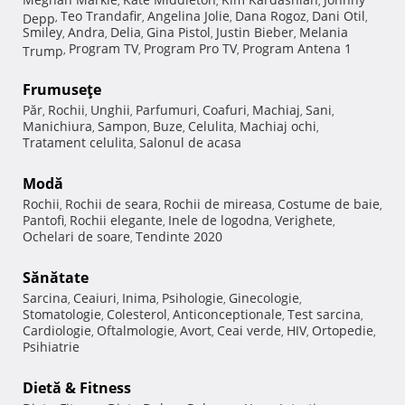
,
,
,
Teo Trandafir
Angelina Jolie
Dana Rogoz
Dani Otil
Depp
,
,
,
,
,
Smiley
Andra
Delia
Gina Pistol
Justin Bieber
Melania
,
,
,
,
,
Program TV
Program Pro TV
Program Antena 1
Trump
,
,
,
Frumuseţe
Păr
Rochii
Unghii
Parfumuri
Coafuri
Machiaj
Sani
,
,
,
,
,
,
,
Manichiura
Sampon
Buze
Celulita
Machiaj ochi
,
,
,
,
,
Tratament celulita
Salonul de acasa
,
Modă
Rochii
Rochii de seara
Rochii de mireasa
Costume de baie
,
,
,
,
Pantofi
Rochii elegante
Inele de logodna
Verighete
,
,
,
,
Ochelari de soare
Tendinte 2020
,
Sănătate
Sarcina
Ceaiuri
Inima
Psihologie
Ginecologie
,
,
,
,
,
Stomatologie
Colesterol
Anticonceptionale
Test sarcina
,
,
,
,
Cardiologie
Oftalmologie
Avort
Ceai verde
HIV
Ortopedie
,
,
,
,
,
,
Psihiatrie
Dietă & Fitness