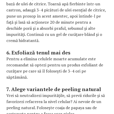
bază de ulei de citrice. Toarnă apă fierbinte într-un
castron, adaugă 3-4 picături de ulei esențial de citrice,
pune un prosop în acest amestec, apoi întinde-l pe
față și lasă să acționeze 20 de minute pentru a
deschide porii și a absorbi praful, sebumul și alte
impurități. Continuă cu un gel de curățare blând și o
cremă hidratantă.
6. Exfoliază tenul mai des
Pentru a elimina celulele moarte acumulate este
recomandat să optezi pentru un produs exfoliant de
curățare pe care să îl folosești de 3-4 ori pe
săptămână.
7. Alege variantele de peeling natural
Vrei să neutralizezi impuritățile, să previi ridurile și să
favorizezi refacerea la nivel celular? Ai nevoie de un
peeling natural. Folosește coaja de papaya sau de
castravete pentru a freca ușor pielea.