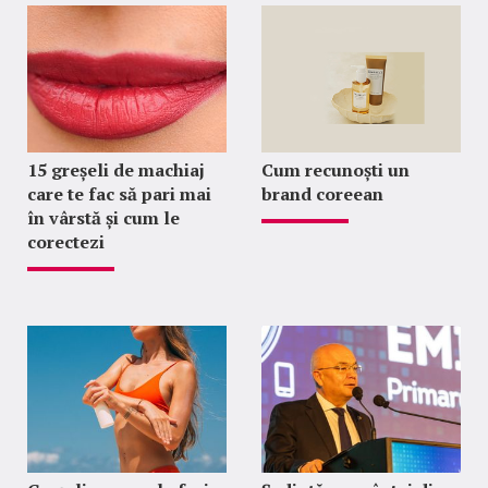
15 greșeli de machiaj
Cum recunoști un
care te fac să pari mai
brand coreean
în vârstă și cum le
corectezi