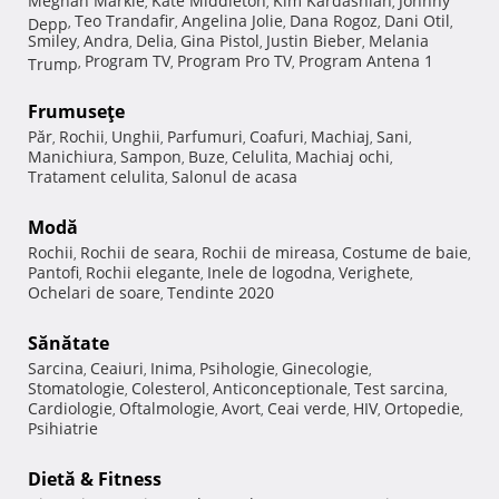
Meghan Markle
Kate Middleton
Kim Kardashian
Johnny
,
,
,
Teo Trandafir
Angelina Jolie
Dana Rogoz
Dani Otil
Depp
,
,
,
,
,
Smiley
Andra
Delia
Gina Pistol
Justin Bieber
Melania
,
,
,
,
,
Program TV
Program Pro TV
Program Antena 1
Trump
,
,
,
Frumuseţe
Păr
Rochii
Unghii
Parfumuri
Coafuri
Machiaj
Sani
,
,
,
,
,
,
,
Manichiura
Sampon
Buze
Celulita
Machiaj ochi
,
,
,
,
,
Tratament celulita
Salonul de acasa
,
Modă
Rochii
Rochii de seara
Rochii de mireasa
Costume de baie
,
,
,
,
Pantofi
Rochii elegante
Inele de logodna
Verighete
,
,
,
,
Ochelari de soare
Tendinte 2020
,
Sănătate
Sarcina
Ceaiuri
Inima
Psihologie
Ginecologie
,
,
,
,
,
Stomatologie
Colesterol
Anticonceptionale
Test sarcina
,
,
,
,
Cardiologie
Oftalmologie
Avort
Ceai verde
HIV
Ortopedie
,
,
,
,
,
,
Psihiatrie
Dietă & Fitness