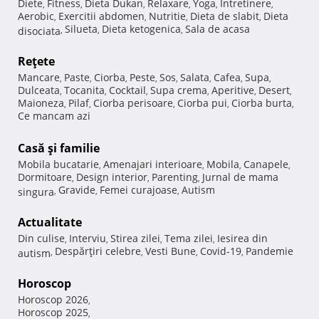
Diete
Fitness
Dieta Dukan
Relaxare
Yoga
Intretinere
,
,
,
,
,
,
Aerobic
Exercitii abdomen
Nutritie
Dieta de slabit
Dieta
,
,
,
,
Silueta
Dieta ketogenica
Sala de acasa
disociata
,
,
,
Reţete
Mancare
Paste
Ciorba
Peste
Sos
Salata
Cafea
Supa
,
,
,
,
,
,
,
,
Dulceata
Tocanita
Cocktail
Supa crema
Aperitive
Desert
,
,
,
,
,
,
Maioneza
Pilaf
Ciorba perisoare
Ciorba pui
Ciorba burta
,
,
,
,
,
Ce mancam azi
Casă şi familie
Mobila bucatarie
Amenajari interioare
Mobila
Canapele
,
,
,
,
Dormitoare
Design interior
Parenting
Jurnal de mama
,
,
,
Gravide
Femei curajoase
Autism
singura
,
,
,
Actualitate
Din culise
Interviu
Stirea zilei
Tema zilei
Iesirea din
,
,
,
,
Despărţiri celebre
Vesti Bune
Covid-19
Pandemie
autism
,
,
,
,
Horoscop
Horoscop 2026
,
Horoscop 2025
,