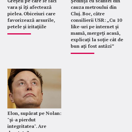
Greșeli pe care le faci
Ședință cu scântei din
vara și îți afectează
cauza metroului din
pielea. Obiceiuri care
Cluj. Boc, către
favorizează arsurile,
consilierii USR: „Cu 10
petele și iritațiile
like-uri pe internet și
mamă, mergeți acasă,
explicați la soție cât de
bun ați fost astăzi”
Elon, supărat pe Nolan:
"şi-a pierdut
integritatea". Are