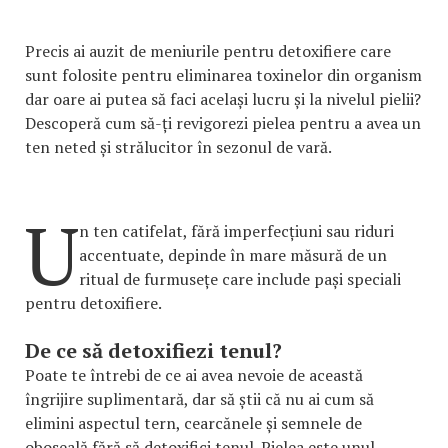
Precis ai auzit de meniurile pentru detoxifiere care
sunt folosite pentru eliminarea toxinelor din organism
dar oare ai putea să faci același lucru și la nivelul pielii?
Descoperă cum să-ți revigorezi pielea pentru a avea un
ten neted și strălucitor în sezonul de vară.
U
n ten catifelat, fără imperfecțiuni sau riduri
accentuate, depinde în mare măsură de un
ritual de furmusețe care include pași speciali
pentru detoxifiere.
De ce să detoxifiezi tenul?
Poate te întrebi de ce ai avea nevoie de această
îngrijire suplimentară, dar să știi că nu ai cum să
elimini aspectul tern, cearcănele și semnele de
oboseală fără să detoxifici tenul. Pielea este unul