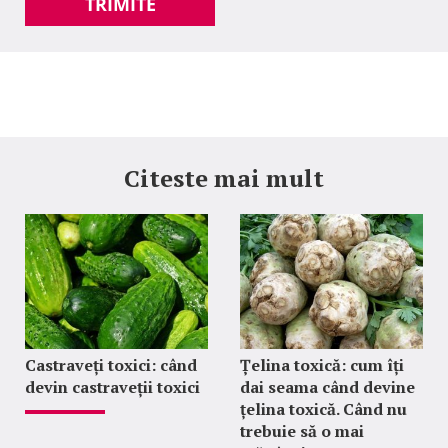
TRIMITE
Citeste mai mult
Castraveți toxici: când
Țelina toxică: cum îți
devin castraveții toxici
dai seama când devine
țelina toxică. Când nu
trebuie să o mai