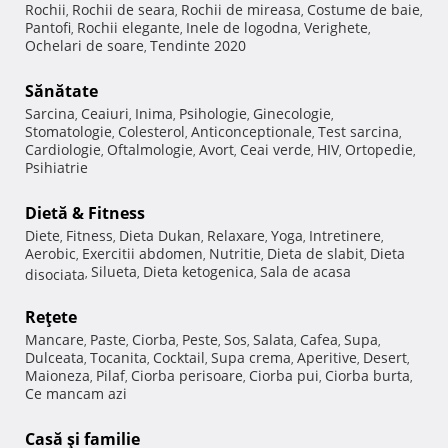
Rochii
Rochii de seara
Rochii de mireasa
Costume de baie
,
,
,
,
Pantofi
Rochii elegante
Inele de logodna
Verighete
,
,
,
,
Ochelari de soare
Tendinte 2020
,
Sănătate
Sarcina
Ceaiuri
Inima
Psihologie
Ginecologie
,
,
,
,
,
Stomatologie
Colesterol
Anticonceptionale
Test sarcina
,
,
,
,
Cardiologie
Oftalmologie
Avort
Ceai verde
HIV
Ortopedie
,
,
,
,
,
,
Psihiatrie
Dietă & Fitness
Diete
Fitness
Dieta Dukan
Relaxare
Yoga
Intretinere
,
,
,
,
,
,
Aerobic
Exercitii abdomen
Nutritie
Dieta de slabit
Dieta
,
,
,
,
Silueta
Dieta ketogenica
Sala de acasa
disociata
,
,
,
Reţete
Mancare
Paste
Ciorba
Peste
Sos
Salata
Cafea
Supa
,
,
,
,
,
,
,
,
Dulceata
Tocanita
Cocktail
Supa crema
Aperitive
Desert
,
,
,
,
,
,
Maioneza
Pilaf
Ciorba perisoare
Ciorba pui
Ciorba burta
,
,
,
,
,
Ce mancam azi
Casă şi familie