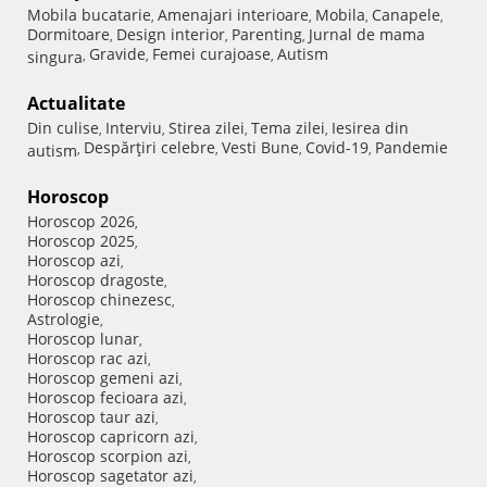
Mobila bucatarie
Amenajari interioare
Mobila
Canapele
,
,
,
,
Dormitoare
Design interior
Parenting
Jurnal de mama
,
,
,
Gravide
Femei curajoase
Autism
singura
,
,
,
Actualitate
Din culise
Interviu
Stirea zilei
Tema zilei
Iesirea din
,
,
,
,
Despărţiri celebre
Vesti Bune
Covid-19
Pandemie
autism
,
,
,
,
Horoscop
Horoscop 2026
,
Horoscop 2025
,
Horoscop azi
,
Horoscop dragoste
,
Horoscop chinezesc
,
Astrologie
,
Horoscop lunar
,
Horoscop rac azi
,
Horoscop gemeni azi
,
Horoscop fecioara azi
,
Horoscop taur azi
,
Horoscop capricorn azi
,
Horoscop scorpion azi
,
Horoscop sagetator azi
,