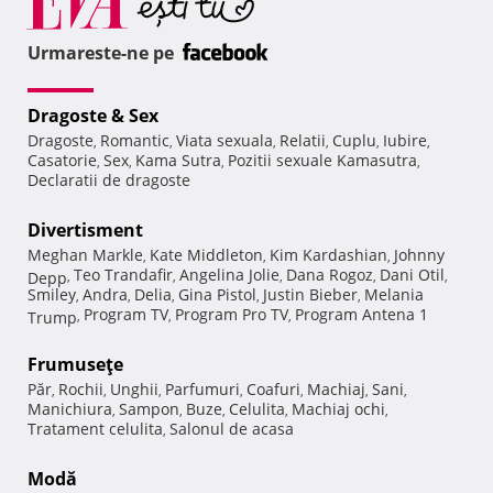
Urmareste-ne pe
Dragoste & Sex
Dragoste
Romantic
Viata sexuala
Relatii
Cuplu
Iubire
,
,
,
,
,
,
Casatorie
Sex
Kama Sutra
Pozitii sexuale Kamasutra
,
,
,
,
Declaratii de dragoste
Divertisment
Meghan Markle
Kate Middleton
Kim Kardashian
Johnny
,
,
,
Teo Trandafir
Angelina Jolie
Dana Rogoz
Dani Otil
Depp
,
,
,
,
,
Smiley
Andra
Delia
Gina Pistol
Justin Bieber
Melania
,
,
,
,
,
Program TV
Program Pro TV
Program Antena 1
Trump
,
,
,
Frumuseţe
Păr
Rochii
Unghii
Parfumuri
Coafuri
Machiaj
Sani
,
,
,
,
,
,
,
Manichiura
Sampon
Buze
Celulita
Machiaj ochi
,
,
,
,
,
Tratament celulita
Salonul de acasa
,
Modă