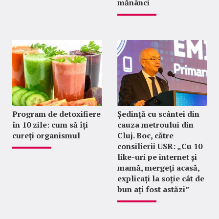
mănânci
Program de detoxifiere
Ședință cu scântei din
în 10 zile: cum să îți
cauza metroului din
cureți organismul
Cluj. Boc, către
consilierii USR: „Cu 10
like-uri pe internet și
mamă, mergeți acasă,
explicați la soție cât de
bun ați fost astăzi”