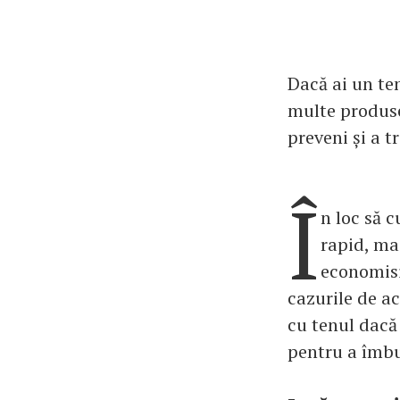
Dacă ai un ten
multe produse
preveni și a t
Î
n loc să 
rapid, mai
economisi
cazurile de ac
cu tenul dacă 
pentru a îmbun