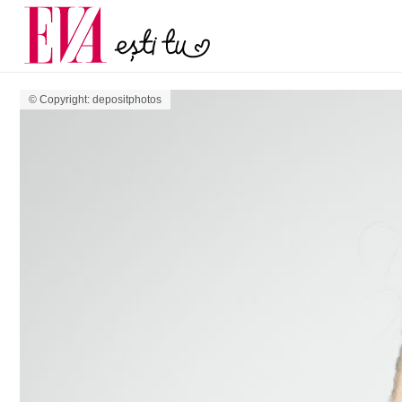
menopauză și când ar t
Carieră
la medic
Actualitate
© Copyright: depositphotos