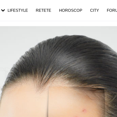
rebui să mergi
și 60 de ani. De ce te trezești mai des
pe măsură ce înaintezi în vârstă
LIFESTYLE
RETETE
HOROSCOP
CITY
FOR