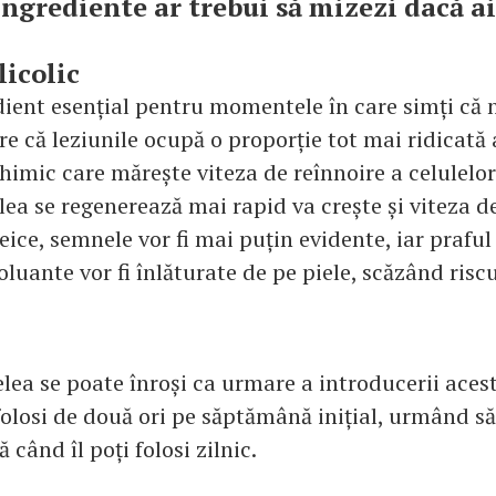
 ingrediente ar trebui să mizezi dacă a
licolic
dient esențial pentru momentele în care simți că 
are că leziunile ocupă o proporție tot mai ridicată a
himic care mărește viteza de reînnoire a celulelor 
lea se regenerează mai rapid va crește și viteza d
eice, semnele vor fi mai puțin evidente, iar praful 
luante vor fi înlăturate de pe piele, scăzând risc
lea se poate înroși ca urmare a introducerii acest
 folosi de două ori pe săptămână inițial, urmând să
 când îl poți folosi zilnic.