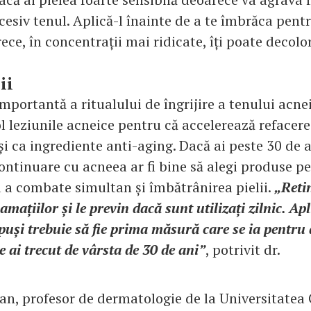
cesiv tenul. Aplică-l înainte de a te îmbrăca pent
ece, în concentrații mai ridicate, îți poate decolo
ii
mportantă a ritualului de îngrijire a tenului acnei
l leziunile acneice pentru că accelerează refacerea
i ca ingrediente anti-aging. Dacă ai peste 30 de a
continuare cu acneea ar fi bine să alegi produse p
u a combate simultan și îmbătrânirea pielii.
„Reti
amațiilor și le previn dacă sunt utilizați zilnic. Ap
puși trebuie să fie prima măsură care se ia pentru
 ai trecut de vârsta de 30 de ani”
, potrivit dr.
, profesor de dermatologie de la Universitatea