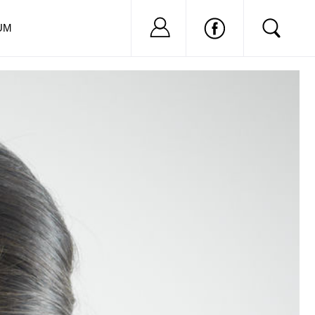
Nu ai cont?
Inregistreaza-
UM