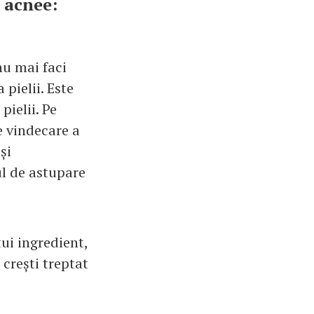
i acnee:
nu mai faci
 pielii. Este
pielii. Pe
e vindecare a
și
ul de astupare
ui ingredient,
 crești treptat