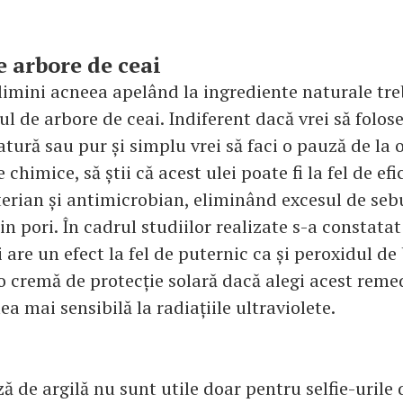
e arbore de ceai
elimini acneea apelând la ingrediente naturale tr
iul de arbore de ceai. Indiferent dacă vrei să folose
tură sau pur și simplu vrei să faci o pauză de la 
chimice, să știi că acest ulei poate fi la fel de efi
terian și antimicrobian, eliminând excesul de seb
in pori. În cadrul studiilor realizate s-a constatat
 are un efect la fel de puternic ca și peroxidul de
 o cremă de protecție solară dacă alegi acest rem
lea mai sensibilă la radiațiile ultraviolete.
ă de argilă nu sunt utile doar pentru selfie-urile 