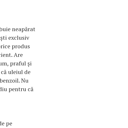
ebuie neapărat
ști exclusiv
orice produs
cient. Are
um, praful și
 că uleiul de
 benzoil. Nu
ediu pentru că
de pe