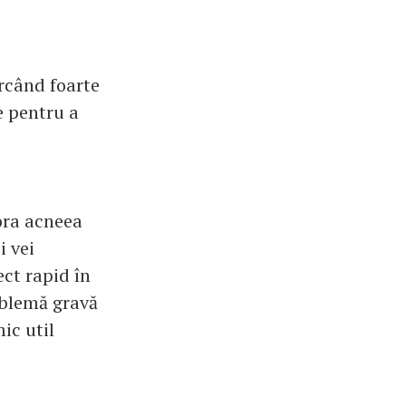
ercând foarte
e pentru a
ora acneea
i vei
ct rapid în
roblemă gravă
ic util