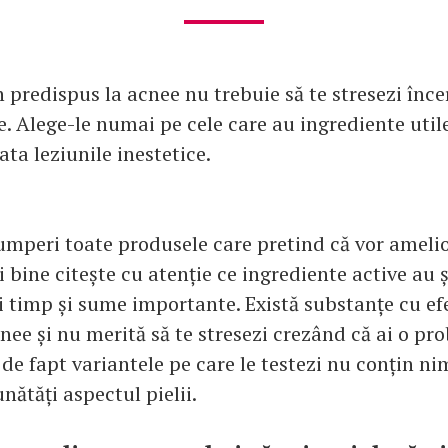
 predispus la acnee nu trebuie să te stresezi înc
. Alege-le numai pe cele care au ingrediente util
rata leziunile inestetice.
cumperi toate produsele care pretind că vor ameli
 bine citește cu atenție ce ingrediente active au ș
 timp și sume importante. Există substanțe cu efe
nee și nu merită să te stresezi crezând că ai o p
de fapt variantele pe care le testezi nu conțin nim
ătăți aspectul pielii.