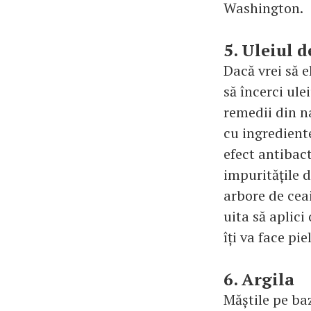
Washington.
5. Uleiul d
Dacă vrei să 
să încerci ule
remedii din na
cu ingrediente 
efect antibac
impuritățile d
arbore de ceai
uita să aplici
îți va face pie
6. Argila
Măștile pe baz