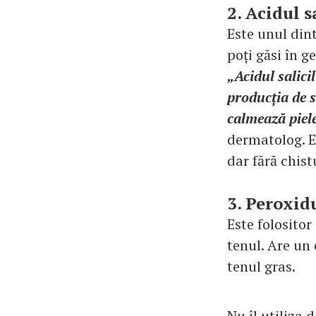
2. Acidul s
Este unul din
poți găsi în g
„Acidul salici
producția de 
calmează piel
dermatolog. E
dar fără chist
3. Peroxid
Este folositor
tenul. Are un 
tenul gras.
Nu îl utiliza 