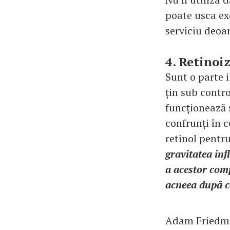
poate usca ex
serviciu deoar
4. Retinoiz
Sunt o parte i
țin sub contro
funcționează ș
confrunți în 
retinol pentr
gravitatea infl
a acestor com
acneea după ce
Adam Friedman