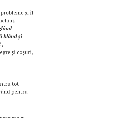
probleme și îl
achiaj.
eglând
ă blând și
d,
gre și coșuri,
entru tot
 rând pentru
nroșirea și