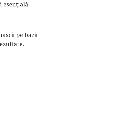
d esențială
 mască pe bază
ezultate.