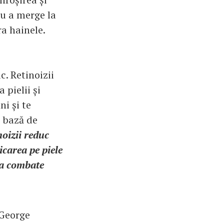
ru a merge la
ra hainele.
c. Retinoizii
 pielii și
ni și te
e bază de
noizii reduc
licarea pe piele
 a combate
 George