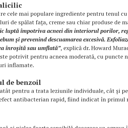
alicilic
tre cele mai populare ingrediente pentru tenul cu 
eluri de spălat fața, creme sau chiar produse de m
lic luptă împotriva acneei din interiorul porilor, r
sebum și prevenind descuamarea excesivă. Exfoliaz
ea înroșită sau umflată”
, explică dr. Howard Mura
ste potrivit pentru acneea moderată, cu puncte ne
uri inflamate.
ul de benzoil
 atât pentru a trata leziunile individuale, cât și p
efect antibacterian rapid, fiind indicat în primul
dacă ai pielea foarte sensibilă deoarece va agrava î