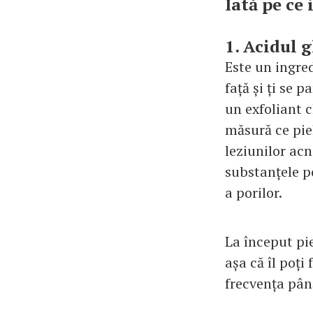
Iată pe ce
1. Acidul g
Este un ingre
față și ți se p
un exfoliant c
măsură ce pie
leziunilor acn
substanțele po
a porilor.
La început pie
așa că îl poți
frecvența până