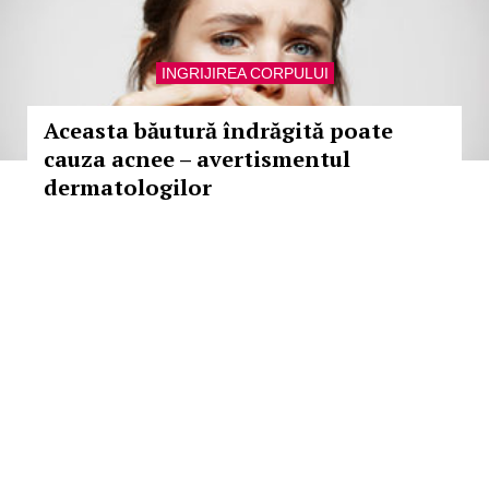
INGRIJIREA CORPULUI
Aceasta băutură îndrăgită poate
cauza acnee – avertismentul
dermatologilor