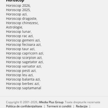
Horoscop
Horoscop 2026
,
Horoscop 2025
,
Horoscop azi
,
Horoscop dragoste
,
Horoscop chinezesc
,
Astrologie
,
Horoscop lunar
,
Horoscop rac azi
,
Horoscop gemeni azi
,
Horoscop fecioara azi
,
Horoscop taur azi
,
Horoscop capricorn azi
,
Horoscop scorpion azi
,
Horoscop sagetator azi
,
Horoscop varsator azi
,
Horoscop pesti azi
,
Horoscop leu azi
,
Horoscop balanta azi
,
Horoscop berbec azi
,
Horoscop saptamanal
Copyright © 2001-2026,
iMedia Plus Group
. Toate drepturile rezervate
Politica de confidențialitate
|
Termeni si conditii
|
Redacţia
|