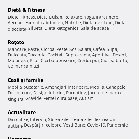
Dietă & Fitness
Diete
Fitness
Dieta Dukan
Relaxare
Yoga
Intretinere
,
,
,
,
,
,
Aerobic
Exercitii abdomen
Nutritie
Dieta de slabit
Dieta
,
,
,
,
Silueta
Dieta ketogenica
Sala de acasa
disociata
,
,
,
Reţete
Mancare
Paste
Ciorba
Peste
Sos
Salata
Cafea
Supa
,
,
,
,
,
,
,
,
Dulceata
Tocanita
Cocktail
Supa crema
Aperitive
Desert
,
,
,
,
,
,
Maioneza
Pilaf
Ciorba perisoare
Ciorba pui
Ciorba burta
,
,
,
,
,
Ce mancam azi
Casă şi familie
Mobila bucatarie
Amenajari interioare
Mobila
Canapele
,
,
,
,
Dormitoare
Design interior
Parenting
Jurnal de mama
,
,
,
Gravide
Femei curajoase
Autism
singura
,
,
,
Actualitate
Din culise
Interviu
Stirea zilei
Tema zilei
Iesirea din
,
,
,
,
Despărţiri celebre
Vesti Bune
Covid-19
Pandemie
autism
,
,
,
,