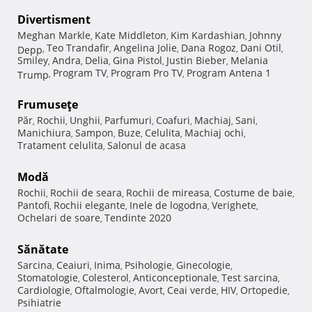
Divertisment
Meghan Markle
Kate Middleton
Kim Kardashian
Johnny
,
,
,
Teo Trandafir
Angelina Jolie
Dana Rogoz
Dani Otil
Depp
,
,
,
,
,
Smiley
Andra
Delia
Gina Pistol
Justin Bieber
Melania
,
,
,
,
,
Program TV
Program Pro TV
Program Antena 1
Trump
,
,
,
Frumuseţe
Păr
Rochii
Unghii
Parfumuri
Coafuri
Machiaj
Sani
,
,
,
,
,
,
,
Manichiura
Sampon
Buze
Celulita
Machiaj ochi
,
,
,
,
,
Tratament celulita
Salonul de acasa
,
Modă
Rochii
Rochii de seara
Rochii de mireasa
Costume de baie
,
,
,
,
Pantofi
Rochii elegante
Inele de logodna
Verighete
,
,
,
,
Ochelari de soare
Tendinte 2020
,
Sănătate
Sarcina
Ceaiuri
Inima
Psihologie
Ginecologie
,
,
,
,
,
Stomatologie
Colesterol
Anticonceptionale
Test sarcina
,
,
,
,
Cardiologie
Oftalmologie
Avort
Ceai verde
HIV
Ortopedie
,
,
,
,
,
,
Psihiatrie