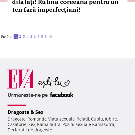
dilatați! Rutina coreeană pentru un
ten fară imperfecțiuni!
Pagina:
1
2
3
4
5
6
7
8
9
10..
Urmareste-ne pe
Dragoste & Sex
Dragoste
Romantic
Viata sexuala
Relatii
Cuplu
Iubire
,
,
,
,
,
,
Casatorie
Sex
Kama Sutra
Pozitii sexuale Kamasutra
,
,
,
,
Declaratii de dragoste