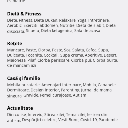
Psihiatrie
Dietă & Fitness
Diete
Fitness
Dieta Dukan
Relaxare
Yoga
Intretinere
,
,
,
,
,
,
Aerobic
Exercitii abdomen
Nutritie
Dieta de slabit
Dieta
,
,
,
,
Silueta
Dieta ketogenica
Sala de acasa
disociata
,
,
,
Reţete
Mancare
Paste
Ciorba
Peste
Sos
Salata
Cafea
Supa
,
,
,
,
,
,
,
,
Dulceata
Tocanita
Cocktail
Supa crema
Aperitive
Desert
,
,
,
,
,
,
Maioneza
Pilaf
Ciorba perisoare
Ciorba pui
Ciorba burta
,
,
,
,
,
Ce mancam azi
Casă şi familie
Mobila bucatarie
Amenajari interioare
Mobila
Canapele
,
,
,
,
Dormitoare
Design interior
Parenting
Jurnal de mama
,
,
,
Gravide
Femei curajoase
Autism
singura
,
,
,
Actualitate
Din culise
Interviu
Stirea zilei
Tema zilei
Iesirea din
,
,
,
,
Despărţiri celebre
Vesti Bune
Covid-19
Pandemie
autism
,
,
,
,