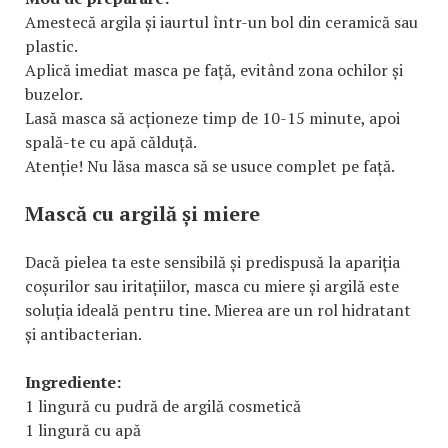
Amestecă argila și iaurtul într-un bol din ceramică sau
plastic.
Aplică imediat masca pe față, evitând zona ochilor și
buzelor.
Lasă masca să acționeze timp de 10-15 minute, apoi
spală-te cu apă călduță.
Atenție! Nu lăsa masca să se usuce complet pe față.
Mască cu argilă și miere
Dacă pielea ta este sensibilă și predispusă la apariția
coșurilor sau iritațiilor, masca cu miere și argilă este
soluția ideală pentru tine. Mierea are un rol hidratant
și antibacterian.
Ingrediente:
1 lingură cu pudră de argilă cosmetică
1 lingură cu apă