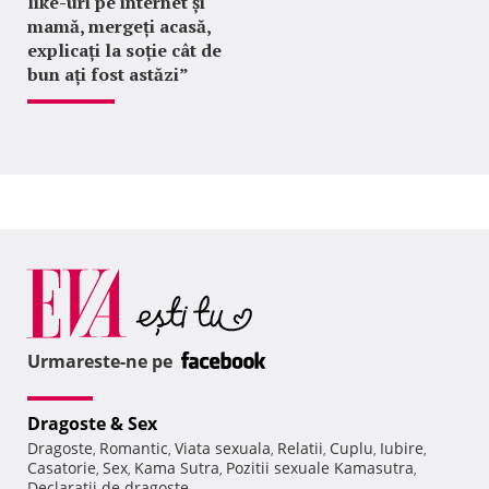
like-uri pe internet și
mamă, mergeți acasă,
explicați la soție cât de
bun ați fost astăzi”
Urmareste-ne pe
Dragoste & Sex
Dragoste
Romantic
Viata sexuala
Relatii
Cuplu
Iubire
,
,
,
,
,
,
Casatorie
Sex
Kama Sutra
Pozitii sexuale Kamasutra
,
,
,
,
Declaratii de dragoste