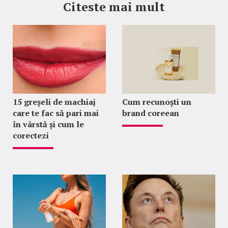
Citeste mai mult
15 greșeli de machiaj
Cum recunoști un
care te fac să pari mai
brand coreean
în vârstă și cum le
corectezi