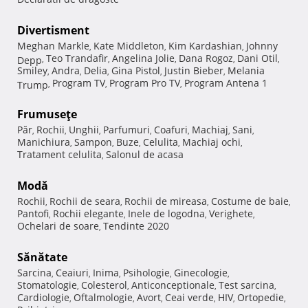
Divertisment
Meghan Markle
Kate Middleton
Kim Kardashian
Johnny
,
,
,
Teo Trandafir
Angelina Jolie
Dana Rogoz
Dani Otil
Depp
,
,
,
,
,
Smiley
Andra
Delia
Gina Pistol
Justin Bieber
Melania
,
,
,
,
,
Program TV
Program Pro TV
Program Antena 1
Trump
,
,
,
Frumuseţe
Păr
Rochii
Unghii
Parfumuri
Coafuri
Machiaj
Sani
,
,
,
,
,
,
,
Manichiura
Sampon
Buze
Celulita
Machiaj ochi
,
,
,
,
,
Tratament celulita
Salonul de acasa
,
Modă
Rochii
Rochii de seara
Rochii de mireasa
Costume de baie
,
,
,
,
Pantofi
Rochii elegante
Inele de logodna
Verighete
,
,
,
,
Ochelari de soare
Tendinte 2020
,
Sănătate
Sarcina
Ceaiuri
Inima
Psihologie
Ginecologie
,
,
,
,
,
Stomatologie
Colesterol
Anticonceptionale
Test sarcina
,
,
,
,
Cardiologie
Oftalmologie
Avort
Ceai verde
HIV
Ortopedie
,
,
,
,
,
,