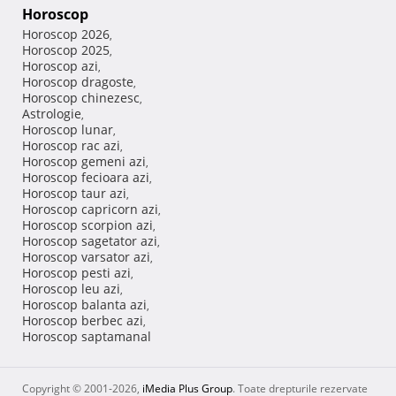
Horoscop
Horoscop 2026
,
Horoscop 2025
,
Horoscop azi
,
Horoscop dragoste
,
Horoscop chinezesc
,
Astrologie
,
Horoscop lunar
,
Horoscop rac azi
,
Horoscop gemeni azi
,
Horoscop fecioara azi
,
Horoscop taur azi
,
Horoscop capricorn azi
,
Horoscop scorpion azi
,
Horoscop sagetator azi
,
Horoscop varsator azi
,
Horoscop pesti azi
,
Horoscop leu azi
,
Horoscop balanta azi
,
Horoscop berbec azi
,
Horoscop saptamanal
Copyright © 2001-2026,
iMedia Plus Group
. Toate drepturile rezervate