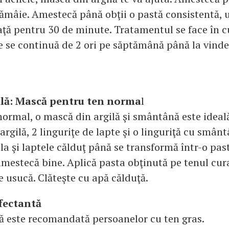
ămâie. Amestecă până obţii o pastă consistentă, u
faţă pentru 30 de minute. Tratamentul se face în c
re se continuă de 2 ori pe săptămână până la vinde
ilă:
Mască pentru ten norma
l
normal, o mască din argilă şi smântână este ideală
 argilă, 2 linguriţe de lapte şi o linguriţă cu smânt
la şi laptele călduţ până se transformă într-o pa
mestecă bine. Aplică pasta obţinută pe tenul cura
 usucă. Clăteşte cu apă călduţă.
fectantă
 este recomandată persoanelor cu ten gras.