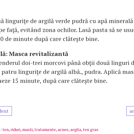
 linguriţe de argilă verde pudră cu apă minerală 
pe faţă, evitând zona ochilor. Lasă pasta să se usu
0 de minute după care clăteşte bine.
ilă:
Masca revitalizantă
enderul doi-trei morcovi până obţii două linguri 
 patru linguriţe de argilă albă., pudra. Aplică mas
neze 15 minute, după care clăteşte bine.
dent
ar
:
ten
,
riduri
,
masti
,
tratamente
,
acnee
,
argila
,
ten gras