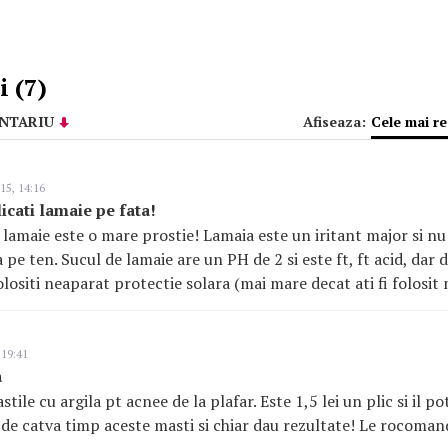
 (7)
NTARIU
Afiseaza:
Cele mai r
15, 14:16
icati lamaie pe fata!
lamaie este o mare prostie! Lamaia este un iritant major si nu
 pe ten. Sucul de lamaie are un PH de 2 si este ft, ft acid, dar d
olositi neaparat protectie solara (mai mare decat ati fi folosit
 19:41
a
ile cu argila pt acnee de la plafar. Este 1,5 lei un plic si il pot
c de catva timp aceste masti si chiar dau rezultate! Le rocoman