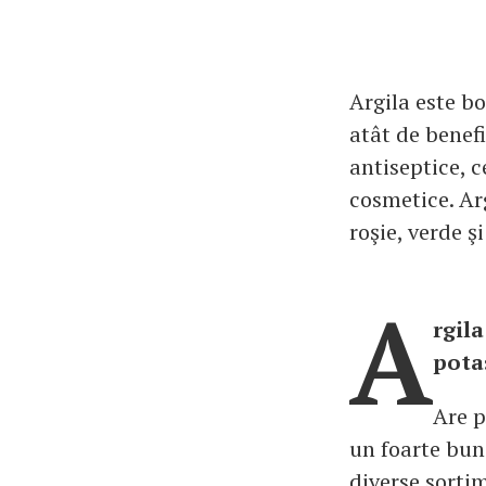
Argila este bo
atât de benefi
antiseptice, 
cosmetice. Arg
roşie, verde şi
A
rgila
potas
Are p
un foarte bun
diverse sortime