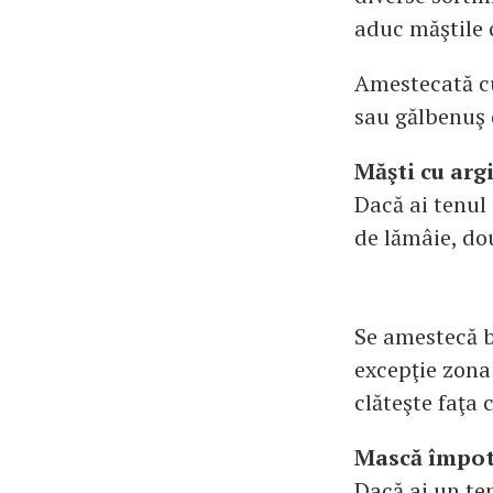
aduc măştile c
Amestecată cu 
sau gălbenuş d
Măşti cu arg
Dacă ai tenul
de lămâie, do
Se amestecă b
excepţie zona 
clăteşte faţa 
Mască împot
Dacă ai un te