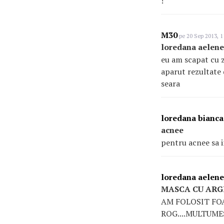
!
M30
pe 20 Sep 2013, 1
loredana aelenei
eu am scapat cu zy
aparut rezultate 
seara
loredana bianca
acnee
pentru acnee sa 
loredana aelene
MASCA CU ARG
AM FOLOSIT FOA
ROG....MULTUME