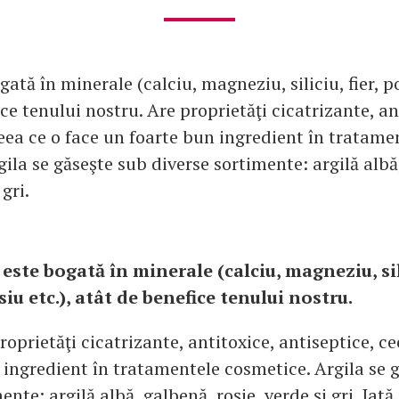
gată în minerale (calciu, magneziu, siliciu, fier, po
ce tenului nostru. Are proprietăţi cicatrizante, an
ceea ce o face un foarte bun ingredient în tratame
ila se găseşte sub diverse sortimente: argilă albă
 gri.
 este bogată în minerale (calciu, magneziu, sili
iu etc.), atât de benefice tenului nostru.
roprietăţi cicatrizante, antitoxice, antiseptice, ce
 ingredient în tratamentele cosmetice. Argila se 
nte: argilă albă, galbenă, roşie, verde şi gri. Iată 