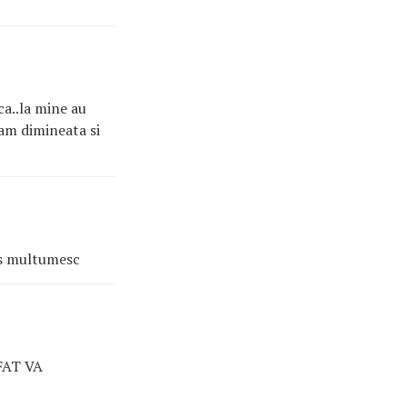
ca..la mine au
cam dimineata si
ns multumesc
FAT VA