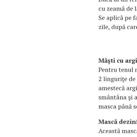
cu zeamă de l
Se aplică pe 
zile, după ca
Măşti cu arg
Pentru tenul 
2 linguriţe de
amestecă argi
smântâna şi a
masca până se
Mască dezin
Această mască