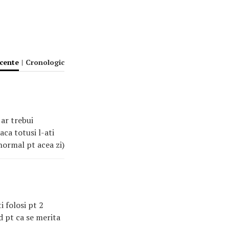
ecente
|
Cronologic
 ar trebui
aca totusi l-ati
 normal pt acea zi)
i folosi pt 2
d pt ca se merita