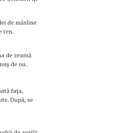
lei de măsline
e ten.
una de zeamă
nuş de ou.
ată faţa,
ute. După, se
udră de argilă