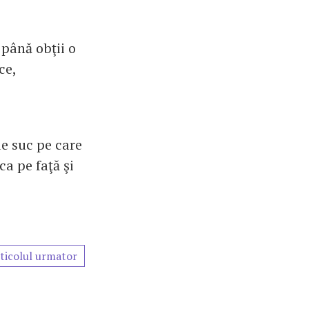
până obţii o
ce,
de suc pe care
ca pe faţă şi
ticolul urmator