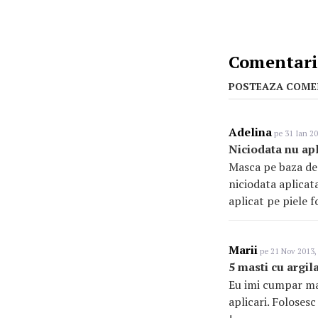
Comentarii
POSTEAZA COME
Adelina
pe 31 Ian 20
Niciodata nu apl
Masca pe baza de 
niciodata aplicata
aplicat pe piele f
Marii
pe 21 Nov 2013,
5 masti cu argil
Eu imi cumpar mast
aplicari. Foloses