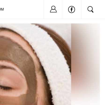
Nu ai cont?
Inregistreaza-
UM