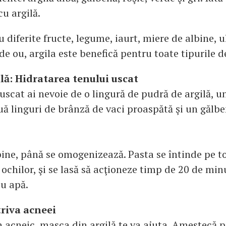
u argilă.
diferite fructe, legume, iaurt, miere de albine, u
e ou, argila este benefică pentru toate tipurile d
ilă: Hidratarea tenului uscat
 uscat ai nevoie de o lingură de pudră de argilă, 
uă linguri de brânză de vaci proaspătă şi un gălbe
ine, până se omogenizează. Pasta se întinde pe to
ochilor, şi se lasă să acţioneze timp de 20 de min
cu apă.
riva acneei
n acneic, masca din argilă te va ajuta. Amestecă p