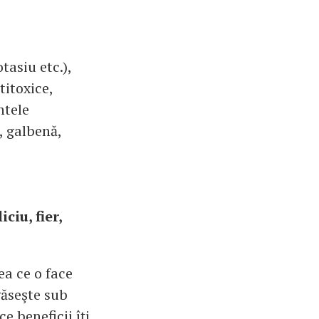
tasiu etc.),
titoxice,
ntele
, galbenă,
ciu, fier,
ea ce o face
găseşte sub
ce beneficii îţi