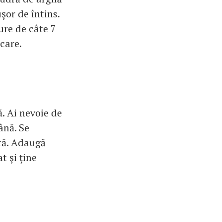
şor de întins.
ure de câte 7
care.
. Ai nevoie de
ână. Se
stă. Adaugă
t şi ţine