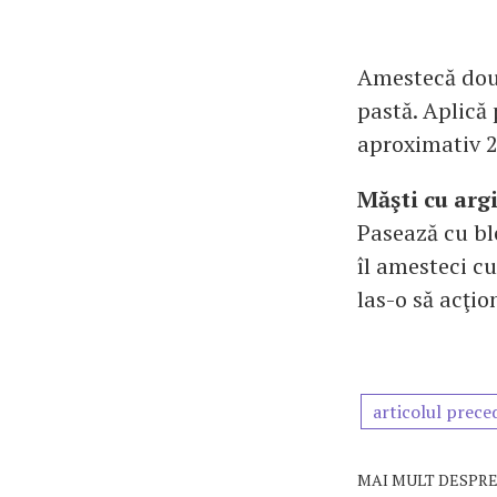
Amestecă două
pastă. Aplică 
aproximativ 2
Măşti cu arg
Pasează cu bl
îl amesteci cu
las-o să acţio
articolul prece
MAI MULT DESPRE