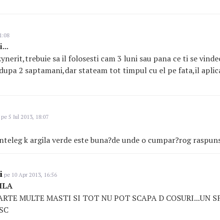
1:08
...
nerit,trebuie sa il folosesti cam 3 luni sau pana ce ti se vinde
dupa 2 saptamani,dar stateam tot timpul cu el pe fata,il apli
pe 5 Iul 2013, 18:07
inteleg k argila verde este buna?de unde o cumpar?rog raspu
i
pe 10 Apr 2013, 16:56
ILA
RTE MULTE MASTI SI TOT NU POT SCAPA D COSURI...UN S
SC