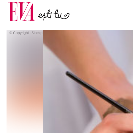
și 60 de ani. De ce te t
Carieră
pe măsură ce înaintez
Actualitate
© Copyright: iStockphoto