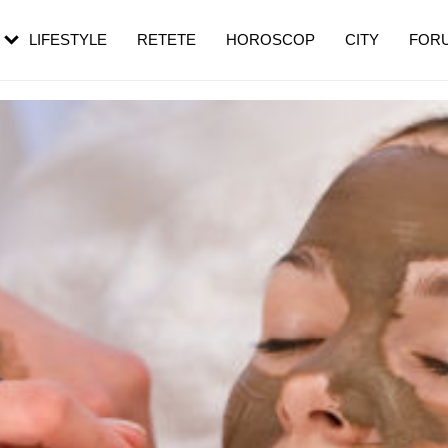
rezești mai des
Cât durează, cum te pregătești și cât
i în vârstă
de dureroasă este investigația
LIFESTYLE
RETETE
HOROSCOP
CITY
FOR