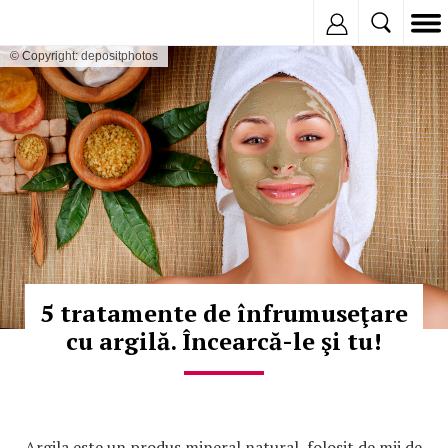
Inregistreaza
© Copyright: depositphotos
5 tratamente de înfrumuseţare
cu argilă. Încearcă-le şi tu!
Argila este un produs mineral natural, folosit de mii de