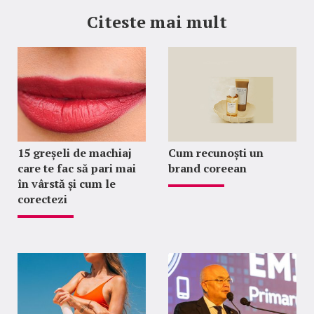
Citeste mai mult
15 greșeli de machiaj
Cum recunoști un
care te fac să pari mai
brand coreean
în vârstă și cum le
corectezi