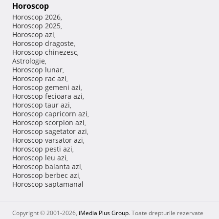
Horoscop
Horoscop 2026
,
Horoscop 2025
,
Horoscop azi
,
Horoscop dragoste
,
Horoscop chinezesc
,
Astrologie
,
Horoscop lunar
,
Horoscop rac azi
,
Horoscop gemeni azi
,
Horoscop fecioara azi
,
Horoscop taur azi
,
Horoscop capricorn azi
,
Horoscop scorpion azi
,
Horoscop sagetator azi
,
Horoscop varsator azi
,
Horoscop pesti azi
,
Horoscop leu azi
,
Horoscop balanta azi
,
Horoscop berbec azi
,
Horoscop saptamanal
Copyright © 2001-2026,
iMedia Plus Group
. Toate drepturile rezervate