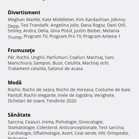
Divertisment
Meghan Markle
Kate Middleton
Kim Kardashian
Johnny
,
,
,
Teo Trandafir
Angelina Jolie
Dana Rogoz
Dani Otil
Depp
,
,
,
,
,
Smiley
Andra
Delia
Gina Pistol
Justin Bieber
Melania
,
,
,
,
,
Program TV
Program Pro TV
Program Antena 1
Trump
,
,
,
Frumuseţe
Păr
Rochii
Unghii
Parfumuri
Coafuri
Machiaj
Sani
,
,
,
,
,
,
,
Manichiura
Sampon
Buze
Celulita
Machiaj ochi
,
,
,
,
,
Tratament celulita
Salonul de acasa
,
Modă
Rochii
Rochii de seara
Rochii de mireasa
Costume de baie
,
,
,
,
Pantofi
Rochii elegante
Inele de logodna
Verighete
,
,
,
,
Ochelari de soare
Tendinte 2020
,
Sănătate
Sarcina
Ceaiuri
Inima
Psihologie
Ginecologie
,
,
,
,
,
Stomatologie
Colesterol
Anticonceptionale
Test sarcina
,
,
,
,
Cardiologie
Oftalmologie
Avort
Ceai verde
HIV
Ortopedie
,
,
,
,
,
,
Psihiatrie