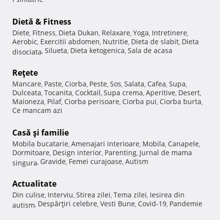
Dietă & Fitness
Diete
Fitness
Dieta Dukan
Relaxare
Yoga
Intretinere
,
,
,
,
,
,
Aerobic
Exercitii abdomen
Nutritie
Dieta de slabit
Dieta
,
,
,
,
Silueta
Dieta ketogenica
Sala de acasa
disociata
,
,
,
Reţete
Mancare
Paste
Ciorba
Peste
Sos
Salata
Cafea
Supa
,
,
,
,
,
,
,
,
Dulceata
Tocanita
Cocktail
Supa crema
Aperitive
Desert
,
,
,
,
,
,
Maioneza
Pilaf
Ciorba perisoare
Ciorba pui
Ciorba burta
,
,
,
,
,
Ce mancam azi
Casă şi familie
Mobila bucatarie
Amenajari interioare
Mobila
Canapele
,
,
,
,
Dormitoare
Design interior
Parenting
Jurnal de mama
,
,
,
Gravide
Femei curajoase
Autism
singura
,
,
,
Actualitate
Din culise
Interviu
Stirea zilei
Tema zilei
Iesirea din
,
,
,
,
Despărţiri celebre
Vesti Bune
Covid-19
Pandemie
autism
,
,
,
,