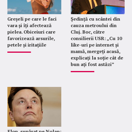
Greșeli pe care le faci
Ședință cu scântei din
vara și îți afectează
cauza metroului din
pielea. Obiceiuri care
Cluj. Boc, către
favorizează arsurile,
consilierii USR: „Cu 10
petele și iritațiile
like-uri pe internet și
mamă, mergeți acasă,
explicați la soție cât de
bun ați fost astăzi”
Elon, supărat pe Nolan: