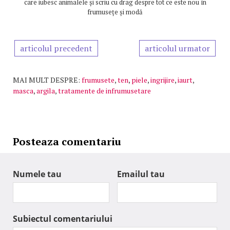
care iubesc animalele și scriu cu drag despre tot ce este nou în
frumusețe și modă
articolul precedent
articolul urmator
MAI MULT DESPRE:
frumusete
,
ten
,
piele
,
ingrijire
,
iaurt
,
masca
,
argila
,
tratamente de infrumusetare
Posteaza comentariu
Numele tau
Emailul tau
Subiectul comentariului