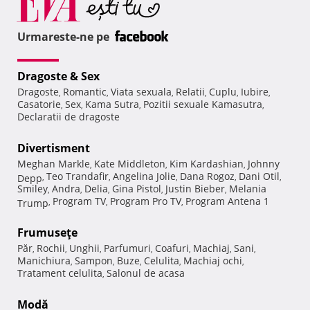
Urmareste-ne pe
Dragoste & Sex
Dragoste
Romantic
Viata sexuala
Relatii
Cuplu
Iubire
,
,
,
,
,
,
Casatorie
Sex
Kama Sutra
Pozitii sexuale Kamasutra
,
,
,
,
Declaratii de dragoste
Divertisment
Meghan Markle
Kate Middleton
Kim Kardashian
Johnny
,
,
,
Teo Trandafir
Angelina Jolie
Dana Rogoz
Dani Otil
Depp
,
,
,
,
,
Smiley
Andra
Delia
Gina Pistol
Justin Bieber
Melania
,
,
,
,
,
Program TV
Program Pro TV
Program Antena 1
Trump
,
,
,
Frumuseţe
Păr
Rochii
Unghii
Parfumuri
Coafuri
Machiaj
Sani
,
,
,
,
,
,
,
Manichiura
Sampon
Buze
Celulita
Machiaj ochi
,
,
,
,
,
Tratament celulita
Salonul de acasa
,
Modă