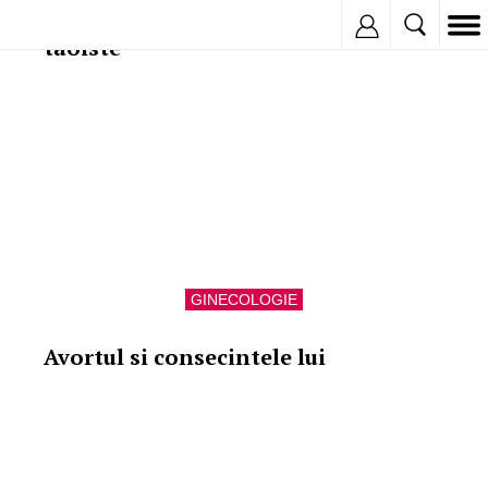
Vindecare prin tehnici sexuale
Inregistreaza
taoiste
GINECOLOGIE
Avortul si consecintele lui