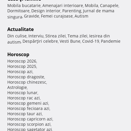
Mobila bucatarie
Amenajari interioare
Mobila
Canapele
,
,
,
,
Dormitoare
Design interior
Parenting
Jurnal de mama
,
,
,
Gravide
Femei curajoase
Autism
singura
,
,
,
Actualitate
Din culise
Interviu
Stirea zilei
Tema zilei
Iesirea din
,
,
,
,
Despărţiri celebre
Vesti Bune
Covid-19
Pandemie
autism
,
,
,
,
Horoscop
Horoscop 2026
,
Horoscop 2025
,
Horoscop azi
,
Horoscop dragoste
,
Horoscop chinezesc
,
Astrologie
,
Horoscop lunar
,
Horoscop rac azi
,
Horoscop gemeni azi
,
Horoscop fecioara azi
,
Horoscop taur azi
,
Horoscop capricorn azi
,
Horoscop scorpion azi
,
Horoscop sagetator azi
,