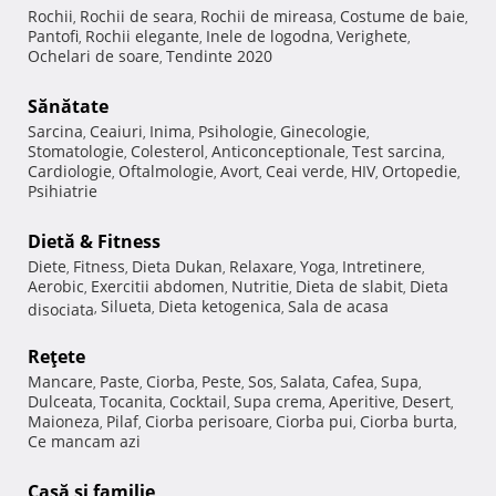
Rochii
Rochii de seara
Rochii de mireasa
Costume de baie
,
,
,
,
Pantofi
Rochii elegante
Inele de logodna
Verighete
,
,
,
,
Ochelari de soare
Tendinte 2020
,
Sănătate
Sarcina
Ceaiuri
Inima
Psihologie
Ginecologie
,
,
,
,
,
Stomatologie
Colesterol
Anticonceptionale
Test sarcina
,
,
,
,
Cardiologie
Oftalmologie
Avort
Ceai verde
HIV
Ortopedie
,
,
,
,
,
,
Psihiatrie
Dietă & Fitness
Diete
Fitness
Dieta Dukan
Relaxare
Yoga
Intretinere
,
,
,
,
,
,
Aerobic
Exercitii abdomen
Nutritie
Dieta de slabit
Dieta
,
,
,
,
Silueta
Dieta ketogenica
Sala de acasa
disociata
,
,
,
Reţete
Mancare
Paste
Ciorba
Peste
Sos
Salata
Cafea
Supa
,
,
,
,
,
,
,
,
Dulceata
Tocanita
Cocktail
Supa crema
Aperitive
Desert
,
,
,
,
,
,
Maioneza
Pilaf
Ciorba perisoare
Ciorba pui
Ciorba burta
,
,
,
,
,
Ce mancam azi
Casă şi familie