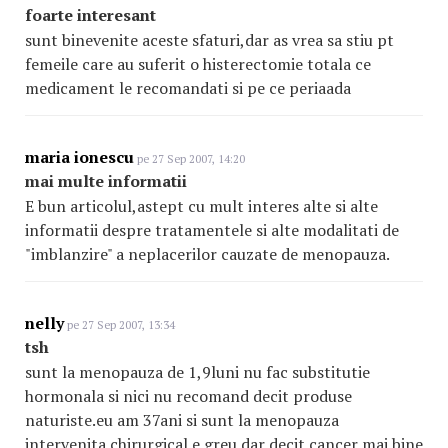
foarte interesant
sunt binevenite aceste sfaturi,dar as vrea sa stiu pt
femeile care au suferit o histerectomie totala ce
medicament le recomandati si pe ce periaada
maria ionescu
pe 27 Sep 2007, 14:20
mai multe informatii
E bun articolul,astept cu mult interes alte si alte
informatii despre tratamentele si alte modalitati de
"imblanzire" a neplacerilor cauzate de menopauza.
nelly
pe 27 Sep 2007, 13:34
tsh
sunt la menopauza de 1,9luni nu fac substitutie
hormonala si nici nu recomand decit produse
naturiste.eu am 37ani si sunt la menopauza
intervenita chirurgical.e greu dar decit cancer mai bine