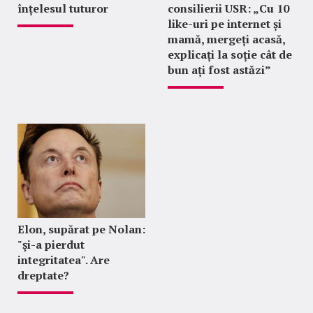
înțelesul tuturor
consilierii USR: „Cu 10
like-uri pe internet și
mamă, mergeți acasă,
explicați la soție cât de
bun ați fost astăzi”
Elon, supărat pe Nolan:
"şi-a pierdut
integritatea". Are
dreptate?