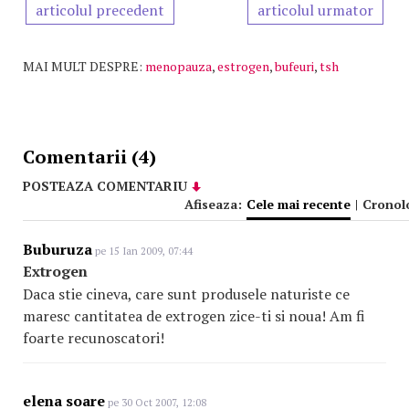
articolul precedent
articolul urmator
MAI MULT DESPRE:
menopauza
,
estrogen
,
bufeuri
,
tsh
Comentarii (4)
POSTEAZA COMENTARIU
Afiseaza:
Cele mai recente
|
Cronol
Buburuza
pe 15 Ian 2009, 07:44
Extrogen
Daca stie cineva, care sunt produsele naturiste ce
maresc cantitatea de extrogen zice-ti si noua! Am fi
foarte recunoscatori!
elena soare
pe 30 Oct 2007, 12:08