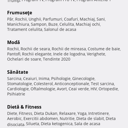
Frumuseţe
Păr
Rochii
Unghii
Parfumuri
Coafuri
Machiaj
Sani
,
,
,
,
,
,
,
Manichiura
Sampon
Buze
Celulita
Machiaj ochi
,
,
,
,
,
Tratament celulita
Salonul de acasa
,
Modă
Rochii
Rochii de seara
Rochii de mireasa
Costume de baie
,
,
,
,
Pantofi
Rochii elegante
Inele de logodna
Verighete
,
,
,
,
Ochelari de soare
Tendinte 2020
,
Sănătate
Sarcina
Ceaiuri
Inima
Psihologie
Ginecologie
,
,
,
,
,
Stomatologie
Colesterol
Anticonceptionale
Test sarcina
,
,
,
,
Cardiologie
Oftalmologie
Avort
Ceai verde
HIV
Ortopedie
,
,
,
,
,
,
Psihiatrie
Dietă & Fitness
Diete
Fitness
Dieta Dukan
Relaxare
Yoga
Intretinere
,
,
,
,
,
,
Aerobic
Exercitii abdomen
Nutritie
Dieta de slabit
Dieta
,
,
,
,
Silueta
Dieta ketogenica
Sala de acasa
disociata
,
,
,