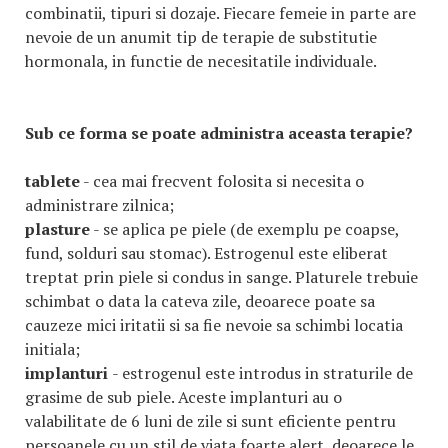
combinatii, tipuri si dozaje. Fiecare femeie in parte are
nevoie de un anumit tip de terapie de substitutie
hormonala, in functie de necesitatile individuale.
Sub ce forma se poate administra aceasta terapie?
tablete
- cea mai frecvent folosita si necesita o
administrare zilnica;
plasture
- se aplica pe piele (de exemplu pe coapse,
fund, solduri sau stomac). Estrogenul este eliberat
treptat prin piele si condus in sange. Platurele trebuie
schimbat o data la cateva zile, deoarece poate sa
cauzeze mici iritatii si sa fie nevoie sa schimbi locatia
initiala;
implanturi
- estrogenul este introdus in straturile de
grasime de sub piele. Aceste implanturi au o
valabilitate de 6 luni de zile si sunt eficiente pentru
persoanele cu un stil de viata foarte alert, deoarece le