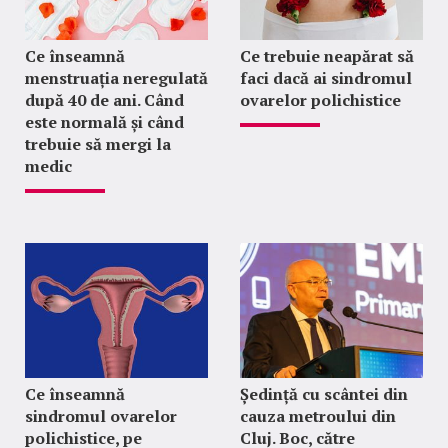
Ce înseamnă
Ce trebuie neapărat să
menstruația neregulată
faci dacă ai sindromul
după 40 de ani. Când
ovarelor polichistice
este normală și când
trebuie să mergi la
medic
Ce înseamnă
Ședință cu scântei din
sindromul ovarelor
cauza metroului din
polichistice, pe
Cluj. Boc, către