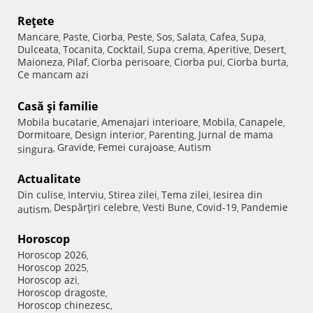
Reţete
Mancare
Paste
Ciorba
Peste
Sos
Salata
Cafea
Supa
,
,
,
,
,
,
,
,
Dulceata
Tocanita
Cocktail
Supa crema
Aperitive
Desert
,
,
,
,
,
,
Maioneza
Pilaf
Ciorba perisoare
Ciorba pui
Ciorba burta
,
,
,
,
,
Ce mancam azi
Casă şi familie
Mobila bucatarie
Amenajari interioare
Mobila
Canapele
,
,
,
,
Dormitoare
Design interior
Parenting
Jurnal de mama
,
,
,
Gravide
Femei curajoase
Autism
singura
,
,
,
Actualitate
Din culise
Interviu
Stirea zilei
Tema zilei
Iesirea din
,
,
,
,
Despărţiri celebre
Vesti Bune
Covid-19
Pandemie
autism
,
,
,
,
Horoscop
Horoscop 2026
,
Horoscop 2025
,
Horoscop azi
,
Horoscop dragoste
,
Horoscop chinezesc
,