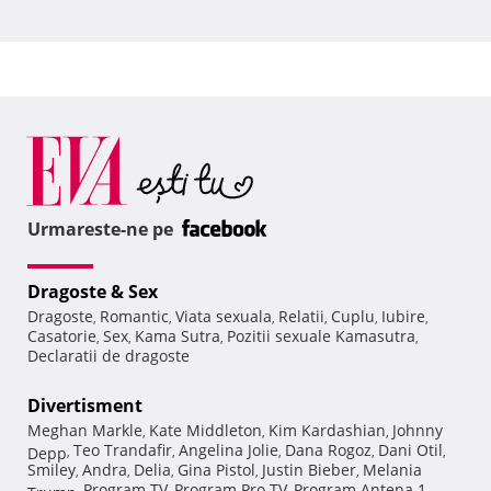
Urmareste-ne pe
Dragoste & Sex
Dragoste
Romantic
Viata sexuala
Relatii
Cuplu
Iubire
,
,
,
,
,
,
Casatorie
Sex
Kama Sutra
Pozitii sexuale Kamasutra
,
,
,
,
Declaratii de dragoste
Divertisment
Meghan Markle
Kate Middleton
Kim Kardashian
Johnny
,
,
,
Teo Trandafir
Angelina Jolie
Dana Rogoz
Dani Otil
Depp
,
,
,
,
,
Smiley
Andra
Delia
Gina Pistol
Justin Bieber
Melania
,
,
,
,
,
Program TV
Program Pro TV
Program Antena 1
Trump
,
,
,