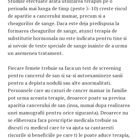
Studiile efectuate arata utilizarea terapiei pe o
perioada mai lunga de timp (peste 5-10) creste riscul
de aparitie a cancerului mamar, precum si a
cheagurilor de sange. Daca este deja predispusa la
formarea cheagurilor de sange, atunci terapia de
substitutie hormonala nu este indicata pentru tine si
ai nevoie de teste speciale de sange inainte de a urma
un asemenea tratament.
Fiecare femeie trebuie sa faca un test de screening
pentru cancerul de san si sa-si autoexamineze sanii
pentru a depista nodulii sau alte anormalitati.
Persoanele care au cazuri de cancer mamar in familie
pot urma aceasta terapie, deoarece poate sa previna
aparitia cancerului de san (insa, numai dupa realizarea
unei mamografii pentru orice siguranta). Deoarece nu
se elibereaza fara prescriptie medicala trebuie sa
discuti cu medicul care te va ajuta sa cantaresti
riscurile si beneficiile pe care ti le poate aduce terapia,