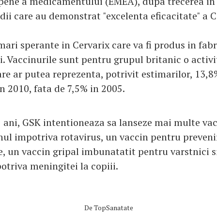
pene a medicamentului (EMEA), dupa trecerea in 
udii care au demonstrat "excelenta eficacitate" a C
ari sperante in Cervarix care va fi produs in fabr
. Vaccinurile sunt pentru grupul britanic o activi
e ar putea reprezenta, potrivit estimarilor, 13,8
n 2010, fata de 7,5% in 2005.
5 ani, GSK intentioneaza sa lanseze mai multe vac
nul impotriva rotavirus, un vaccin pentru preveni
 un vaccin gripal imbunatatit pentru varstnici s
triva meningitei la copiii.
De
TopSanatate