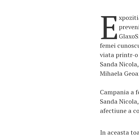
E
xpozit
preveni
GlaxoSm
femei cunoscu
viata printr-o
Sanda Nicola,
Mihaela Geoa
Campania a fo
Sanda Nicola, 
afectiune a co
In aceasta to