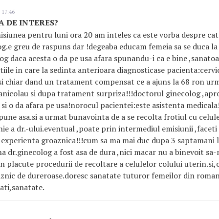
 17:46
SA DE INTERES?
isiunea pentru luni ora 20 am inteles ca este vorba despre cat
og.e greu de raspuns dar !degeaba educam femeia sa se duca la
log daca acesta o da pe usa afara spunandu-i ca e bine ,sanatoas
tiile in care la sedinta anterioara diagnosticase pacienta:cervi
si chiar dand un tratament compensat ce a ajuns la 68 ron urm
anicolau si dupa tratament surpriza!!!doctorul ginecolog ,ap
 si o da afara pe usa!norocul pacientei:este asistenta medicala!
une asa.si a urmat bunavointa de a se recolta frotiul cu celule 
ie a dr.-ului.eventual ,poate prin intermediul emisiunii ,facet
 experienta groaznica!!!cum sa ma mai duc dupa 3 saptamani l
na dr.ginecolog a fost asa de dura ,nici macar nu a binevoit sa
n placute procedurii de recoltare a celulelor colului uterin.si
oaznic de dureroase.doresc sanatate tuturor femeilor din romani
ati,sanatate.