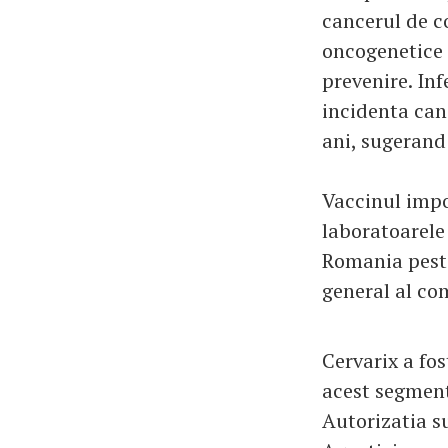
cancerul de co
oncogenetice
prevenire. Inf
incidenta can
ani, sugerand 
Vaccinul impo
laboratoarele
Romania peste
general al c
Cervarix a fo
acest segment
Autorizatia su