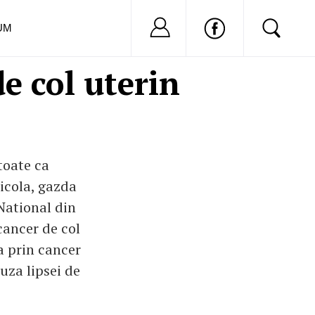
Nu ai cont?
Inregistreaza-
UM
e col uterin
toate ca
icola, gazda
National din
cancer de col
a prin cancer
uza lipsei de