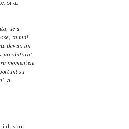
ei si al
ta, de a
oase, cu mai
ate deveni un
s-au alaturat,
ntru momentele
portant sa
a
", a
ii despre