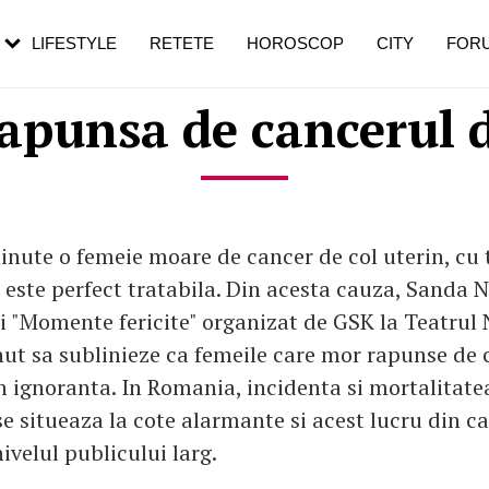
rebui să mergi
și 60 de ani. De ce te trezești mai des
pe măsură ce înaintezi în vârstă
LIFESTYLE
RETETE
HOROSCOP
CITY
FOR
rapunsa de cancerul d
minute o femeie moare de cancer de col uterin, cu 
 este perfect tratabila. Din acesta cauza, Sanda N
 "Momente fericite" organizat de GSK la Teatrul 
inut sa sublinieze ca femeile care mor rapunse de 
n ignoranta. In Romania, incidenta si mortalitate
se situeaza la cote alarmante si acest lucru din ca
ivelul publicului larg.