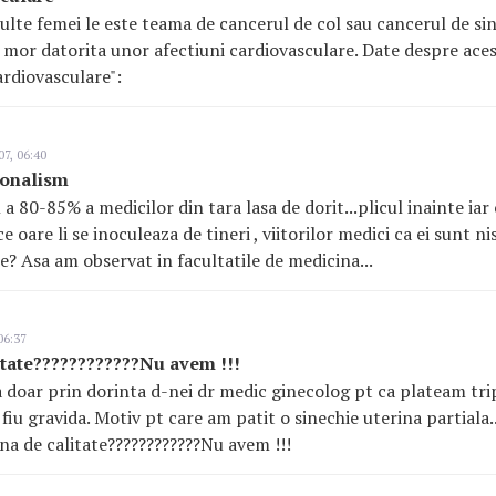
ulte femei le este teama de cancerul de col sau cancerul de sin, 
mor datorita unor afectiuni cardiovasculare. Date despre aceste
ardiovasculare":
7, 06:40
ionalism
80-85% a medicilor din tara lasa de dorit...plicul inainte iar 
ce oare li se inoculeaza de tineri , viitorilor medici ca ei sunt 
e? Asa am observat in facultatile de medicina...
06:37
itate????????????Nu avem !!!
da doar prin dorinta d-nei dr medic ginecolog pt ca plateam tri
 fiu gravida. Motiv pt care am patit o sinechie uterina partiala..
a de calitate????????????Nu avem !!!