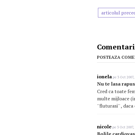
articolul prece
Comentarii
POSTEAZA COME
ionela
pe 3 Oct 2007,
Nu te lasa rapus
Cred ca toate fem
multe mijloace (in
''fluturasi'' , da
nicole
pe 3 Oct 2007,
Bolile cardiova