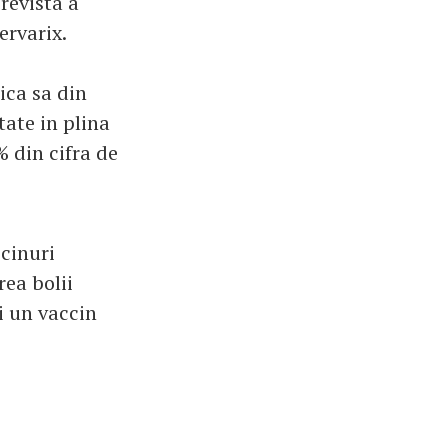
revista a
ervarix.
ica sa din
tate in plina
% din cifra de
cinuri
rea bolii
i un vaccin