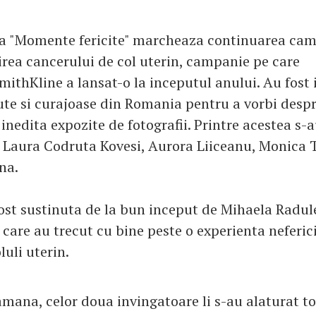
ia "Momente fericite" marcheaza continuarea cam
rea cancerului de col uterin, campanie pe care
ithKline a lansat-o la inceputul anului. Au fost 
te si curajoase din Romania pentru a vorbi despr
 inedita expozite de fotografii. Printre acestea s-a
 Laura Codruta Kovesi, Aurora Liiceanu, Monica T
na.
st sustinuta de la bun inceput de Mihaela Radule
care au trecut cu bine peste o experienta neferic
luli uterin.
amana, celor doua invingatoare li s-au alaturat to