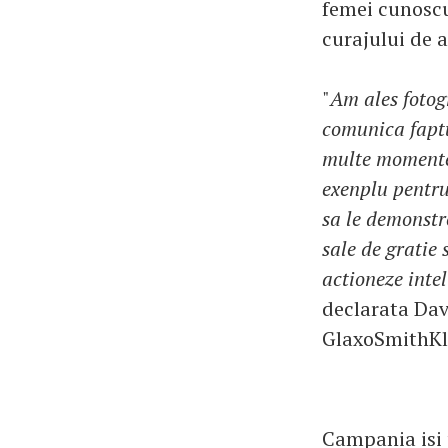
femei cunoscut
curajului de 
"
Am ales fotog
comunica faptul
multe momente 
exenplu pentru
sa le demonstr
sale de gratie
actioneze intel
declarata Dav
GlaxoSmithKl
Campania isi 