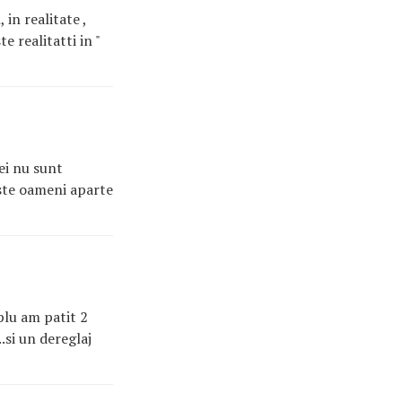
in realitate ,
 realitatti in "
ei nu sunt
niste oameni aparte
plu am patit 2
.si un dereglaj