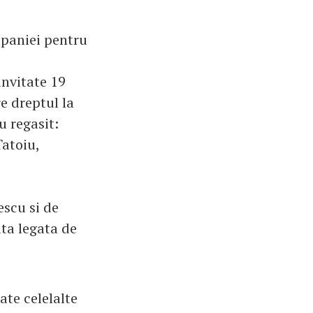
paniei pentru
invitate 19
e dreptul la
u regasit:
atoiu,
scu si de
ita legata de
ate celelalte