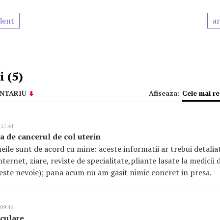
dent
ar
 (5)
NTARIU
Afiseaza:
Cele mai r
 17:41
a de cancerul de col uterin
eile sunt de acord cu mine: aceste informatii ar trebui detalia
ternet, ziare, reviste de specialitate,pliante lasate la medicii d
ca este nevoie); pana acum nu am gasit nimic concret in presa.
 09:46
sculare