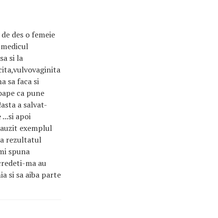
 de des o femeie
 medicul
a si la
cita,vulvovaginita
a sa faca si
roape ca pune
asta a salvat-
...si apoi
i auzit exemplul
a rezultatul
-mi spuna
,credeti-ma au
a si sa aiba parte