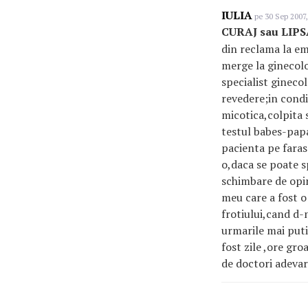
IULIA
pe 30 Sep 2007,
CURAJ sau LIP
din reclama la em
merge la ginecol
specialist gineco
revedere;in condi
micotica,colpita 
testul babes-pap
pacienta pe faras
o,daca se poate sp
schimbare de opin
meu care a fost o
frotiului,cand d-
urmarile mai puti
fost zile ,ore gr
de doctori adevar