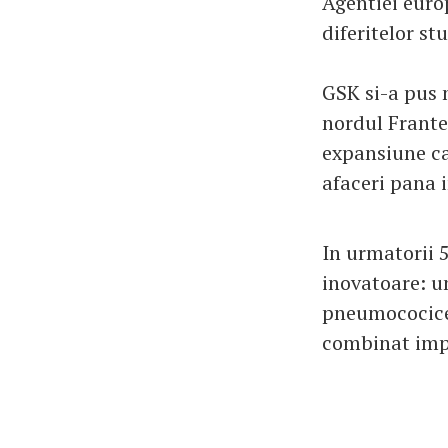
Agentiei euro
diferitelor st
GSK si-a pus m
nordul Frantei
expansiune car
afaceri pana i
In urmatorii 
inovatoare: u
pneumococice,
combinat impo