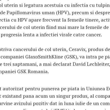
l uterin si legatura acestuia cu infectia cu tulpin
 de Papillomavirus uman (HPV), precum si despr
ectia cu HPV apare frecvent la femeile tinere, acti
cerului de col uterin fiind mai mare la femeile de
progresia lenta a infectiei virale catre cancer.
triva cancerului de col uterin, Ceravix, produs d
 companiei GlaxoSmithKline (GSK), va intra pe pi
 trei saptamani, a mai declarat David Lechleiter,
ompaniei GSK Romania.
st autorizat pentru punerea pe piata in Uniunea 
 existand pana acum un singur produs, al compa
rvine avizului pozitiv dat in luna iulie de un com