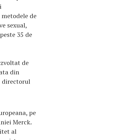
i
e metodele de
ve sexual,
 peste 35 de
ezvoltat de
ata din
 directorul
Europeana, pe
niei Merck.
itet al