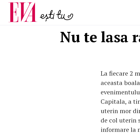
menopauză și când ar t
Carieră
la medic
Actualitate
Nu te lasa 
La fiecare 2 
aceasta boala
evenimentului
Capitala, a t
uterin mor di
de col uterin 
informare la n