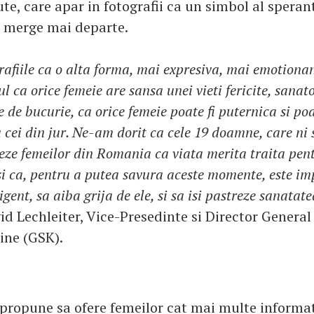
e, care apar in fotografii ca un simbol al sperant
a merge mai departe.
rafiile ca o alta forma, mai expresiva, mai emotionan
 ca orice femeie are sansa unei vieti fericite, sanat
de bucurie, ca orice femeie poate fi puternica si po
 cei din jur. Ne-am dorit ca cele 19 doamne, care ni 
eze femeilor din Romania ca viata merita traita pe
 si ca, pentru a putea savura aceste momente, este im
igent, sa aiba grija de ele, si sa isi pastreze sanatate
id Lechleiter, Vice-Presedinte si Director General
ine (GSK).
propune sa ofere femeilor cat mai multe informat