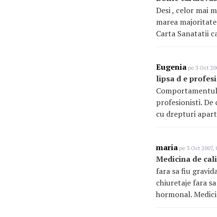
Desi , celor mai m
marea majoritate 
Carta Sanatatii c
Eugenia
pe 3 Oct 200
lipsa d e profes
Comportamentul a 
profesionisti. De 
cu drepturi apart
maria
pe 3 Oct 2007, 
Medicina de cal
fara sa fiu gravi
chiuretaje fara sa
hormonal. Medicin