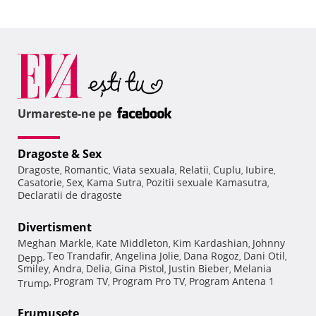
Urmareste-ne pe
Dragoste & Sex
Dragoste
Romantic
Viata sexuala
Relatii
Cuplu
Iubire
,
,
,
,
,
,
Casatorie
Sex
Kama Sutra
Pozitii sexuale Kamasutra
,
,
,
,
Declaratii de dragoste
Divertisment
Meghan Markle
Kate Middleton
Kim Kardashian
Johnny
,
,
,
Teo Trandafir
Angelina Jolie
Dana Rogoz
Dani Otil
Depp
,
,
,
,
,
Smiley
Andra
Delia
Gina Pistol
Justin Bieber
Melania
,
,
,
,
,
Program TV
Program Pro TV
Program Antena 1
Trump
,
,
,
Frumuseţe