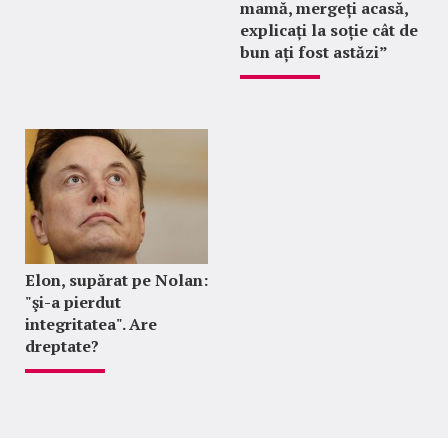
mamă, mergeți acasă,
explicați la soție cât de
bun ați fost astăzi”
Elon, supărat pe Nolan:
"şi-a pierdut
integritatea". Are
dreptate?