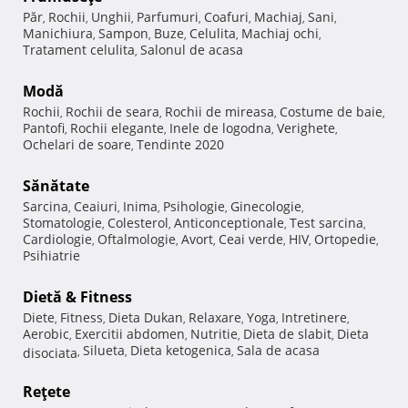
Păr
Rochii
Unghii
Parfumuri
Coafuri
Machiaj
Sani
,
,
,
,
,
,
,
Manichiura
Sampon
Buze
Celulita
Machiaj ochi
,
,
,
,
,
Tratament celulita
Salonul de acasa
,
Modă
Rochii
Rochii de seara
Rochii de mireasa
Costume de baie
,
,
,
,
Pantofi
Rochii elegante
Inele de logodna
Verighete
,
,
,
,
Ochelari de soare
Tendinte 2020
,
Sănătate
Sarcina
Ceaiuri
Inima
Psihologie
Ginecologie
,
,
,
,
,
Stomatologie
Colesterol
Anticonceptionale
Test sarcina
,
,
,
,
Cardiologie
Oftalmologie
Avort
Ceai verde
HIV
Ortopedie
,
,
,
,
,
,
Psihiatrie
Dietă & Fitness
Diete
Fitness
Dieta Dukan
Relaxare
Yoga
Intretinere
,
,
,
,
,
,
Aerobic
Exercitii abdomen
Nutritie
Dieta de slabit
Dieta
,
,
,
,
Silueta
Dieta ketogenica
Sala de acasa
disociata
,
,
,
Reţete