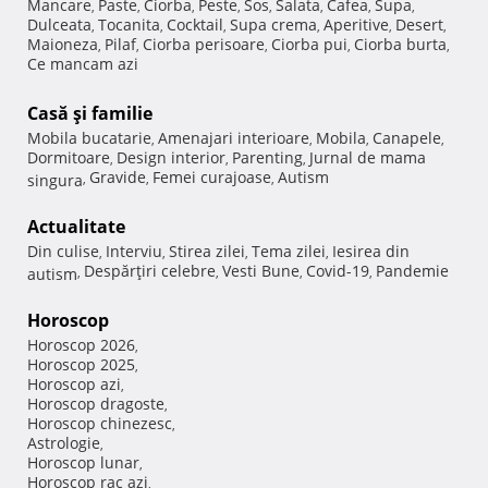
Mancare
Paste
Ciorba
Peste
Sos
Salata
Cafea
Supa
,
,
,
,
,
,
,
,
Dulceata
Tocanita
Cocktail
Supa crema
Aperitive
Desert
,
,
,
,
,
,
Maioneza
Pilaf
Ciorba perisoare
Ciorba pui
Ciorba burta
,
,
,
,
,
Ce mancam azi
Casă şi familie
Mobila bucatarie
Amenajari interioare
Mobila
Canapele
,
,
,
,
Dormitoare
Design interior
Parenting
Jurnal de mama
,
,
,
Gravide
Femei curajoase
Autism
singura
,
,
,
Actualitate
Din culise
Interviu
Stirea zilei
Tema zilei
Iesirea din
,
,
,
,
Despărţiri celebre
Vesti Bune
Covid-19
Pandemie
autism
,
,
,
,
Horoscop
Horoscop 2026
,
Horoscop 2025
,
Horoscop azi
,
Horoscop dragoste
,
Horoscop chinezesc
,
Astrologie
,
Horoscop lunar
,
Horoscop rac azi
,