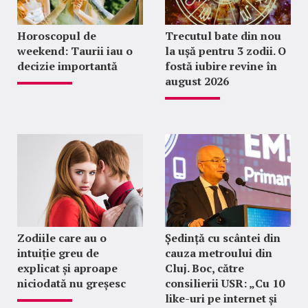
Horoscopul de
Trecutul bate din nou
weekend: Taurii iau o
la ușă pentru 3 zodii. O
decizie importantă
fostă iubire revine în
august 2026
Zodiile care au o
Ședință cu scântei din
intuiție greu de
cauza metroului din
explicat și aproape
Cluj. Boc, către
niciodată nu greșesc
consilierii USR: „Cu 10
like-uri pe internet și