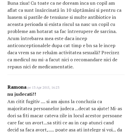
Buna ziua! Cu toate ca ne doream inca un copil am
aflat ca sunt însărcinată în 10 săptămâni si pentru ca
luasem si pastile de tensiune si multe antibiotice in
aceasta perioada si exista riscul sa nasc un copil cu
probleme am hotarat sa fac întrerupere de sarcina.
Acum întrebarea mea este daca incep
anticonceptionalele dupa cat timp e bn sa le incep
daca vrem sa ne reluăm activitatea sexuală? Precizez
ca medicul nu mi-a facut nici o recomandare nici de
repaus nici de medicamentatie.
Ramona
pe 13 Apr 2015, 16:23
nu judecati!!
Am citit fugitiv .... si am ajuns la concluzia ca
majoritatea persoanelor judeca ...decat sa ajute! Mi-as
dori sa fiti macar cateva zile in locul acestor persoane
care fac un avort...sa stiti ce au in cap atunci cand
decid sa faca avort,..... poate asa ati intelege si voi... da