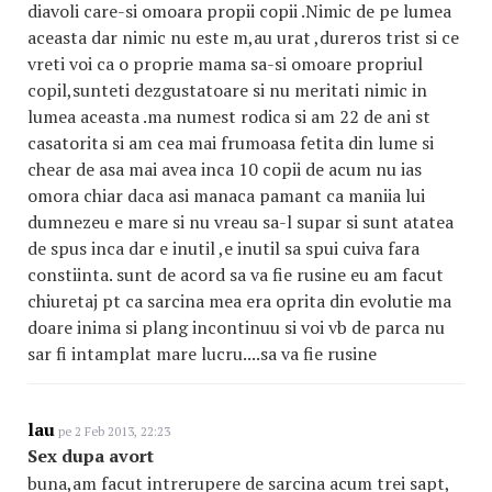
diavoli care-si omoara propii copii .Nimic de pe lumea
aceasta dar nimic nu este m,au urat ,dureros trist si ce
vreti voi ca o proprie mama sa-si omoare propriul
copil,sunteti dezgustatoare si nu meritati nimic in
lumea aceasta .ma numest rodica si am 22 de ani st
casatorita si am cea mai frumoasa fetita din lume si
chear de asa mai avea inca 10 copii de acum nu ias
omora chiar daca asi manaca pamant ca maniia lui
dumnezeu e mare si nu vreau sa-l supar si sunt atatea
de spus inca dar e inutil ,e inutil sa spui cuiva fara
constiinta. sunt de acord sa va fie rusine eu am facut
chiuretaj pt ca sarcina mea era oprita din evolutie ma
doare inima si plang incontinuu si voi vb de parca nu
sar fi intamplat mare lucru....sa va fie rusine
lau
pe 2 Feb 2013, 22:23
Sex dupa avort
buna,am facut intrerupere de sarcina acum trei sapt,