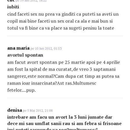
pe 19 Iun 2012, 18:22
iubiti
cind faceti sex nu prea va ginditi ca puteti sa aveti un
copil mai bine faceti un sex oral ca ala e mai bun si
totul va fi bine ca va place sa sugeti penisu la toate
ana maria
pe 10 Iun 2012, 01:53
avortul spontan
am facut avort spontan pe 25 martie apoi pe 4 aprilie
am fost la spital de ma curatat,de vreo 3 saptamani
sangerez,este normal?Cam dupa cat timp as putea sa
raman ioar insarcinata?Ast ras.Multumesc
fetelor....pup.
denisa
pe 5 Mai 2012, 21:08
intrebare am facu un avort la 3 luni jumate dar
dece mi sau umflat sanii rau si am febra si frisoane
imi puteti raspunde va rog?multumesc:*