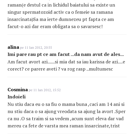
raman(e destul ca in lichidul baiatului sa existe un
singur spermatozoid activ ca o femeie sa ramana
insarcinata)Sa ma ierte dumnezeu pt fapta ce am
facut-o azi dar eram obligata sa o savarsesc!
alina
pe 11 Ian 2012, 20:55
Imi pare rau pt ce am facut ...da nam avut de ales...
Am facut avort azi......si mia dat sa iau karissa de azi....e
corect? ce parere aveti ? va rog rasp ..multumesc
Cosmina
pe 11 Ian 2012, 15:52
Indoieli
Nu stiu daca eu o sa fiu o mama buna ,caci am 14 ani si
nu stiu daca o sa ajung vreodata sa ajung la avort .Sper
ca nu .O sa traim si sa vedem ,acum sunt eleva dar vad
mereu ca fete de varsta mea raman insarcinate,trist