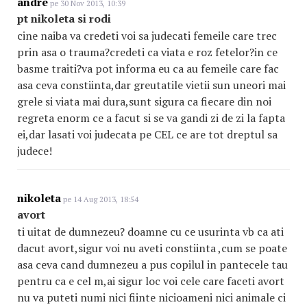
andre
pe 30 Nov 2013, 10:39
pt nikoleta si rodi
cine naiba va credeti voi sa judecati femeile care trec
prin asa o trauma?credeti ca viata e roz fetelor?in ce
basme traiti?va pot informa eu ca au femeile care fac
asa ceva constiinta,dar greutatile vietii sun uneori mai
grele si viata mai dura,sunt sigura ca fiecare din noi
regreta enorm ce a facut si se va gandi zi de zi la fapta
ei,dar lasati voi judecata pe CEL ce are tot dreptul sa
judece!
nikoleta
pe 14 Aug 2013, 18:54
avort
ti uitat de dumnezeu? doamne cu ce usurinta vb ca ati
dacut avort,sigur voi nu aveti constiinta ,cum se poate
asa ceva cand dumnezeu a pus copilul in pantecele tau
pentru ca e cel m,ai sigur loc voi cele care faceti avort
nu va puteti numi nici fiinte nicioameni nici animale ci