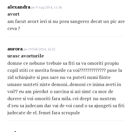
alexandra
pe 9 Aug 2014, 11:36
avort
am facut avort ieri si nu prea sangerez decat un pic are
ceva ?
aurora
pe 19 Feb 2014, 16:22
urasc avorturile
domne ce nebune trebuie sa fiti sa va omoriti propiu
copil stiti ce merita femeile ca voi????????????? puse la
zid schinjuite si pus sare nu va puteti numi fiinte
umane sunteti niste demoni..demoni ce inima aveti in
voi?? eu am pierdut o sarcina si azi simt ca mor de
durere si voi omoriti fara mila. cei drept nu suntem
d'zeu sa judecam dar vai de voi cand o sa ajungeti sa fiti
judecate de el. femei fara scrupule