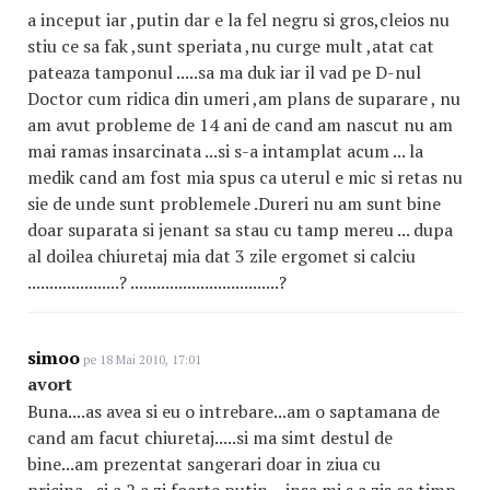
a inceput iar ,putin dar e la fel negru si gros,cleios nu
stiu ce sa fak ,sunt speriata ,nu curge mult ,atat cat
pateaza tamponul .....sa ma duk iar il vad pe D-nul
Doctor cum ridica din umeri ,am plans de suparare , nu
am avut probleme de 14 ani de cand am nascut nu am
mai ramas insarcinata ...si s-a intamplat acum ... la
medik cand am fost mia spus ca uterul e mic si retas nu
sie de unde sunt problemele .Dureri nu am sunt bine
doar suparata si jenant sa stau cu tamp mereu ... dupa
al doilea chiuretaj mia dat 3 zile ergomet si calciu
.....................? ..................................?
simoo
pe 18 Mai 2010, 17:01
avort
Buna....as avea si eu o intrebare...am o saptamana de
cand am facut chiuretaj.....si ma simt destul de
bine...am prezentat sangerari doar in ziua cu