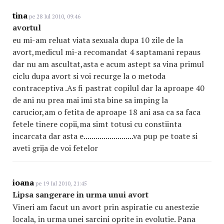
tina
pe 28 Iul 2010, 09:46
avortul
eu mi-am reluat viata sexuala dupa 10 zile de la
avort,medicul mi-a recomandat 4 saptamani repaus
dar nu am ascultat,asta e acum astept sa vina primul
ciclu dupa avort si voi recurge la o metoda
contraceptiva .As fi pastrat copilul dar la aproape 40
de ani nu prea mai imi sta bine sa imping la
carucior,am o fetita de aproape 18 ani asa ca sa faca
fetele tinere copii,ma simt totusi cu constiinta
incarcata dar asta e.........................va pup pe toate si
aveti grija de voi fetelor
ioana
pe 19 Iul 2010, 21:45
Lipsa sangerare in urma unui avort
Vineri am facut un avort prin aspiratie cu anestezie
locala, in urma unei sarcini oprite in evolutie. Pana