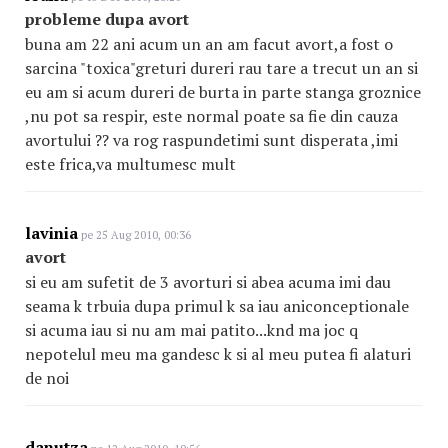
probleme dupa avort
buna am 22 ani acum un an am facut avort,a fost o
sarcina "toxica"greturi dureri rau tare a trecut un an si
eu am si acum dureri de burta in parte stanga groznice
,nu pot sa respir, este normal poate sa fie din cauza
avortului ?? va rog raspundetimi sunt disperata ,imi
este frica,va multumesc mult
lavinia
pe 25 Aug 2010, 00:36
avort
si eu am sufetit de 3 avorturi si abea acuma imi dau
seama k trbuia dupa primul k sa iau aniconceptionale
si acuma iau si nu am mai patito...knd ma joc q
nepotelul meu ma gandesc k si al meu putea fi alaturi
de noi
danutza