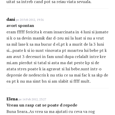
uitat sa intreb cand pot sa reiau viata sevuala.
dani
pe 20 Feb 2012, 19:56
avort spontan
eram fffff fericita k eram insarcinata in 4 luni si jumate
si k o sa devin mamik dar d-zeu mi la luat si nu a vrut
sa mil lase k sa ma bucur d el.pt k a murit de la 3 luni
si...poate k si io sunt vinovata pt moartea lui bebe pt k
am avut 3 decesuri in fam unul dupa celalalt intre kre
mi.am pierdut si tatal si asta ma dat peste kp si de
atata stres poate k ia agravat si lui bebe.sunt intr-o
depresie de nedescris k nu stiu ce sa mai fac k sa skp de
ea pt k nu ma simt bn si am slabit si ffff mult.
Elena
pe 14 Feb 2012, 23:27
Vreau un rasp cat se poate d repede
Buna Seara..As vrea sa ma ajutati cu ceva va rog