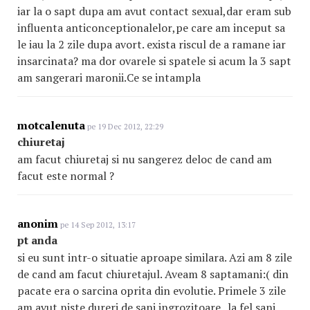
iar la o sapt dupa am avut contact sexual,dar eram sub
influenta anticonceptionalelor
,pe care am inceput sa
le iau la 2 zile dupa avort. exista riscul de a ramane iar
insarcinata? ma dor ovarele si spatele si acum la 3 sapt
am sangerari maronii.Ce se intampla
motcalenuta
pe 19 Dec 2012, 22:29
chiuretaj
am facut chiuretaj si nu sangerez deloc de cand am
facut este normal ?
anonim
pe 14 Sep 2012, 13:17
pt anda
si eu sunt intr-o situatie aproape similara. Azi am 8 zile
de cand am facut chiuretajul. Aveam 8 saptamani:( din
pacate era o sarcina oprita din evolutie. Primele 3 zile
am avut niste dureri de sani ingrozitoare . la fel sani