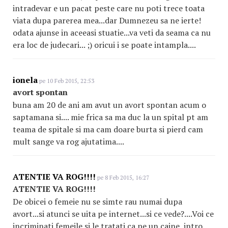
intradevar e un pacat peste care nu poti trece toata
viata dupa parerea mea...dar Dumnezeu sa ne ierte!
odata ajunse in aceeasi stuatie...va veti da seama ca nu
era loc de judecari... ;) oricui i se poate intampla....
ionela
pe 10 Feb 2015, 22:53
avort spontan
buna am 20 de ani am avut un avort spontan acum o
saptamana si.... mie frica sa ma duc la un spital pt am
teama de spitale si ma cam doare burta si pierd cam
mult sange va rog ajutatima....
ATENTIE VA ROG!!!!
pe 8 Feb 2015, 16:27
ATENTIE VA ROG!!!!
De obicei o femeie nu se simte rau numai dupa
avort...si atunci se uita pe internet...si ce vede?....Voi ce
incriminati femeile si le tratati ca pe un caine..intro