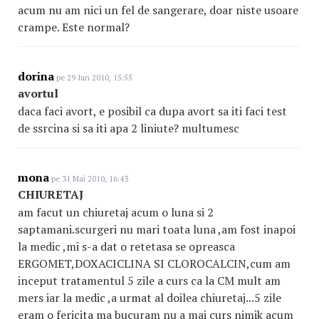
acum nu am nici un fel de sangerare, doar niste usoare
crampe. Este normal?
dorina
pe 29 Iun 2010, 15:55
avortul
daca faci avort, e posibil ca dupa avort sa iti faci test
de ssrcina si sa iti apa 2 liniute? multumesc
mona
pe 31 Mai 2010, 16:43
CHIURETAJ
am facut un chiuretaj acum o luna si 2
saptamani.scurgeri nu mari toata luna ,am fost inapoi
la medic ,mi s-a dat o retetasa se opreasca
ERGOMET,DOXACICLINA SI CLOROCALCIN,cum am
inceput tratamentul 5 zile a curs ca la CM mult am
mers iar la medic ,a urmat al doilea chiuretaj...5 zile
eram o fericita ma bucuram nu a mai curs nimik acum