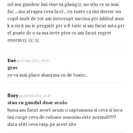
ori ma gandesc imi vine sa plang:(( nu stiu ce sa mai
fac ...ma atragea ceva la el .. cu toate ca imi doresc un
copil mult de tot am intrerupt sarcina ptr iubitul meu
k a zis k nu ie pregatit ptr a fi tatic si am facut asta ptr
el poate dz o sa ma ierte ptre ce am facut regret
enorm:(( :(( :((
Eue
pe 27 Mai 2011, 09:55
grav
ce va mai place shaorma cu de toate..
flory
pe 23 Feb 2011, 15:07
stau cu gandul doar acolo
buna.am facut avort acum o saptamana si ceva si inca
imi curge ceva de culoare maroniu.este normal????
daca stiti ceva rasp pe acest site