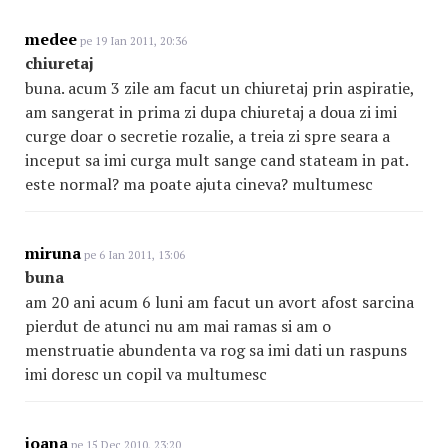
medee
pe 19 Ian 2011, 20:36
chiuretaj
buna. acum 3 zile am facut un chiuretaj prin aspiratie,
am sangerat in prima zi dupa chiuretaj a doua zi imi
curge doar o secretie rozalie, a treia zi spre seara a
inceput sa imi curga mult sange cand stateam in pat.
este normal? ma poate ajuta cineva? multumesc
miruna
pe 6 Ian 2011, 13:06
buna
am 20 ani acum 6 luni am facut un avort afost sarcina
pierdut de atunci nu am mai ramas si am o
menstruatie abundenta va rog sa imi dati un raspuns
imi doresc un copil va multumesc
ioana
pe 15 Dec 2010, 23:20