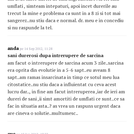
umflati , simteam intepaturi, apoi incet durerile au
trecut la mine e problema ca sunt in a 8 zi si tot mai
sangerez..nu stiu daca e normal. dr. meu e in concediu
si nu raspunde la tel.
anda
pe 14 Sep 2012, 11:28
sani durerosi dupa intrerupere de sarcina
am facut o intrerupere de sarcina acum 3 zile..sarcina
era oprita din evolutie in a 5-6 sapt..eu aveam 8
sapt..am ramas insarcinata in timp ce sotul meu lua
citostatice..nu stiu daca a influientat cu ceva acest
lucru dar.., in fine am facut intreruperea ,iar de ieri am
dureri de sani ,ii simt amortiti de umflati ce sunt..ce sa
fac in situatia asta..? as vrea un raspuns urgent daca
are cineva o solutie..multumesc..
cuc