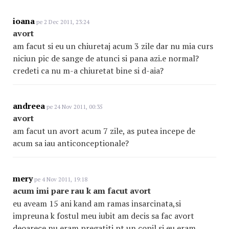
ioana
pe 2 Dec 2011, 23:24
avort
am facut si eu un chiuretaj acum 3 zile dar nu mia curs
niciun pic de sange de atunci si pana azi.e normal?
credeti ca nu m-a chiuretat bine si d-aia?
andreea
pe 24 Nov 2011, 00:35
avort
am facut un avort acum 7 zile, as putea incepe de
acum sa iau anticonceptionale?
mery
pe 4 Nov 2011, 19:18
acum imi pare rau k am facut avort
eu aveam 15 ani kand am ramas insarcinata,si
impreuna k fostul meu iubit am decis sa fac avort
deoarece nu eram pregatiti pt un copil si eu eram