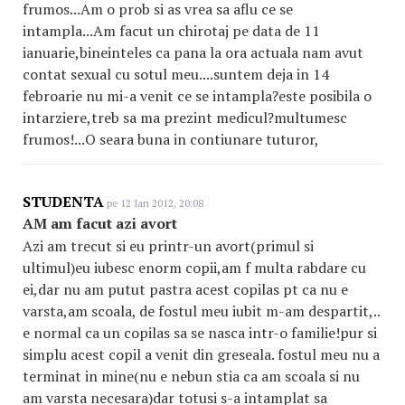
frumos...Am o prob si as vrea sa aflu ce se
intampla...Am facut un chirotaj pe data de 11
ianuarie,bineinteles ca pana la ora actuala nam avut
contat sexual cu sotul meu....suntem deja in 14
febroarie nu mi-a venit ce se intampla?este posibila o
intarziere,treb sa ma prezint medicul?multumesc
frumos!...O seara buna in contiunare tuturor,
STUDENTA
pe 12 Ian 2012, 20:08
AM am facut azi avort
Azi am trecut si eu printr-un avort(primul si
ultimul)eu iubesc enorm copii,am f multa rabdare cu
ei,dar nu am putut pastra acest copilas pt ca nu e
varsta,am scoala, de fostul meu iubit m-am despartit,..
e normal ca un copilas sa se nasca intr-o familie!pur si
simplu acest copil a venit din greseala. fostul meu nu a
terminat in mine(nu e nebun stia ca am scoala si nu
am varsta necesara)dar totusi s-a intamplat sa