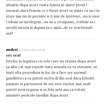
situatie dupa avort toata lumea se simte prost i
normal..daca femeia ce o facut avort se simte ca nu i in
stare sau nu isi permite is o mie de motivuri...nu ie usor
trebuie sa intelegem...nu sa o (scuipam)...trebuie sa i
asculti istoria si dupaia sa o ajuti...de ce reactionati
asa?
andrei
pe 23 Dec 2014, 03:04
sex oral
fetelor in legatura cu cele care nu rezista dupa avort
sa aibe cat mai repede viata sexuala eu va statuiesc sa
luati alta procedura in loc de a face sex normal
ganditiva ca va puteti excita di din oral daca folositi
pasiune si partenerul de sex este excitat mai mult
puteti avea orgasm si in felu asta asa ca evitati
anumite pericole imediat dupa avort