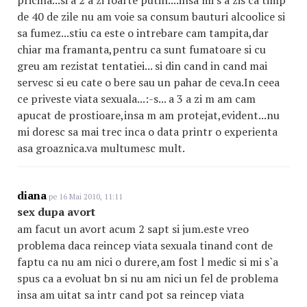
pricina...si a 2 a zi foarte putin....insa mi s a zis ca timp
de 40 de zile nu am voie sa consum bauturi alcoolice si
sa fumez...stiu ca este o intrebare cam tampita,dar
chiar ma framanta,pentru ca sunt fumatoare si cu
greu am rezistat tentatiei... si din cand in cand mai
servesc si eu cate o bere sau un pahar de ceva.In ceea
ce priveste viata sexuala...:-s... a 3 a zi m am cam
apucat de prostioare,insa m am protejat,evident...nu
mi doresc sa mai trec inca o data printr o experienta
asa groaznica.va multumesc mult.
diana
pe 16 Mai 2010, 11:11
sex dupa avort
am facut un avort acum 2 sapt si jum.este vreo
problema daca reincep viata sexuala tinand cont de
faptu ca nu am nici o durere,am fost l medic si mi s`a
spus ca a evoluat bn si nu am nici un fel de problema
insa am uitat sa intr cand pot sa reincep viata