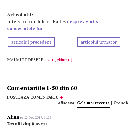
Articol util:
Interviu cu dr. Iuliana Baltes
despre avort si
consecintele lui
articolul precedent
articolul urmator
MAI MULT DESPRE:
avort
,
chiuretaj
Comentariile 1-50 din 60
POSTEAZA COMENTARIU
Afiseaza:
Cele mai recente
|
Cronol
Alina
pe 22 Dec 2019, 14:28
Detalii după avort