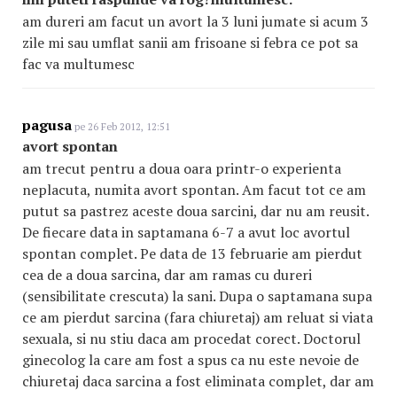
am dureri am facut un avort la 3 luni jumate si acum 3
zile mi sau umflat sanii am frisoane si febra ce pot sa
fac va multumesc
pagusa
pe 26 Feb 2012, 12:51
avort spontan
am trecut pentru a doua oara printr-o experienta
neplacuta, numita avort spontan. Am facut tot ce am
putut sa pastrez aceste doua sarcini, dar nu am reusit.
De fiecare data in saptamana 6-7 a avut loc avortul
spontan complet. Pe data de 13 februarie am pierdut
cea de a doua sarcina, dar am ramas cu dureri
(sensibilitate crescuta) la sani. Dupa o saptamana supa
ce am pierdut sarcina (fara chiuretaj) am reluat si viata
sexuala, si nu stiu daca am procedat corect. Doctorul
ginecolog la care am fost a spus ca nu este nevoie de
chiuretaj daca sarcina a fost eliminata complet, dar am