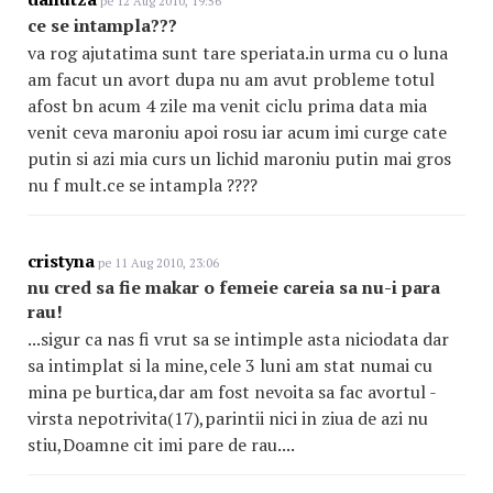
pe 12 Aug 2010, 19:56
ce se intampla???
va rog ajutatima sunt tare speriata.in urma cu o luna
am facut un avort dupa nu am avut probleme totul
afost bn acum 4 zile ma venit ciclu prima data mia
venit ceva maroniu apoi rosu iar acum imi curge cate
putin si azi mia curs un lichid maroniu putin mai gros
nu f mult.ce se intampla ????
cristyna
pe 11 Aug 2010, 23:06
nu cred sa fie makar o femeie careia sa nu-i para
rau!
...sigur ca nas fi vrut sa se intimple asta niciodata dar
sa intimplat si la mine,cele 3 luni am stat numai cu
mina pe burtica,dar am fost nevoita sa fac avortul -
virsta nepotrivita(17),parintii nici in ziua de azi nu
stiu,Doamne cit imi pare de rau....