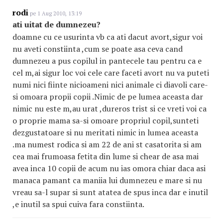
rodi
pe 1 Aug 2010, 13:19
ati uitat de dumnezeu?
doamne cu ce usurinta vb ca ati dacut avort,sigur voi
nu aveti constiinta ,cum se poate asa ceva cand
dumnezeu a pus copilul in pantecele tau pentru ca e
cel m,ai sigur loc voi cele care faceti avort nu va puteti
numi nici fiinte nicioameni nici animale ci diavoli care-
si omoara propii copii .Nimic de pe lumea aceasta dar
nimic nu este m,au urat ,dureros trist si ce vreti voi ca
o proprie mama sa-si omoare propriul copil,sunteti
dezgustatoare si nu meritati nimic in lumea aceasta
.ma numest rodica si am 22 de ani st casatorita si am
cea mai frumoasa fetita din lume si chear de asa mai
avea inca 10 copii de acum nu ias omora chiar daca asi
manaca pamant ca maniia lui dumnezeu e mare si nu
vreau sa-l supar si sunt atatea de spus inca dar e inutil
,e inutil sa spui cuiva fara constiinta.