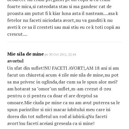
foarte mica,si cateodata stau si ma gandesc cat de
proasta am putut fi k kiar luna asta il nasteam....asa k
fetelor nu faceti niciodata avort,nu va ganditi k nu
aveti k ce sa il cresteti sau mai stiu eu ce k toti copii au
crescut....
Mie sila de mine
pe 30 Oct 2011, 22:44
avortul
Un sfat din suflet!NU FACETI AVORT!,AM 18 ani si am
facut un chiuretaj acum 4 zile mie sila de mine,nu pot
sa ma privesc in oglinda,dar cum sa le spun alor mei?
am hotarat sa "omor"un suflet,m-am crezut d-zeu
pentru o zi pentru ca doar el are dreptul sa
omoare.Mie ciuda pe mine ca nu am avut puterea sa le
spun parintilor si nici macar iubitului meu care isi
dorea din tot sufletul un rod al iubirii.qNu faceti
avort!nu faceti aceiasi greseala ca si mine!