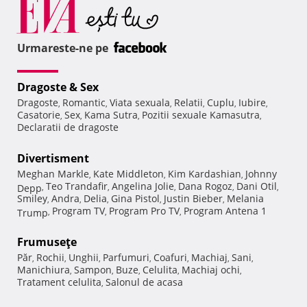
Urmareste-ne pe
Dragoste & Sex
Dragoste
Romantic
Viata sexuala
Relatii
Cuplu
Iubire
,
,
,
,
,
,
Casatorie
Sex
Kama Sutra
Pozitii sexuale Kamasutra
,
,
,
,
Declaratii de dragoste
Divertisment
Meghan Markle
Kate Middleton
Kim Kardashian
Johnny
,
,
,
Teo Trandafir
Angelina Jolie
Dana Rogoz
Dani Otil
Depp
,
,
,
,
,
Smiley
Andra
Delia
Gina Pistol
Justin Bieber
Melania
,
,
,
,
,
Program TV
Program Pro TV
Program Antena 1
Trump
,
,
,
Frumuseţe
Păr
Rochii
Unghii
Parfumuri
Coafuri
Machiaj
Sani
,
,
,
,
,
,
,
Manichiura
Sampon
Buze
Celulita
Machiaj ochi
,
,
,
,
,
Tratament celulita
Salonul de acasa
,