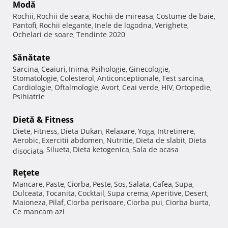
Modă
Rochii
Rochii de seara
Rochii de mireasa
Costume de baie
,
,
,
,
Pantofi
Rochii elegante
Inele de logodna
Verighete
,
,
,
,
Ochelari de soare
Tendinte 2020
,
Sănătate
Sarcina
Ceaiuri
Inima
Psihologie
Ginecologie
,
,
,
,
,
Stomatologie
Colesterol
Anticonceptionale
Test sarcina
,
,
,
,
Cardiologie
Oftalmologie
Avort
Ceai verde
HIV
Ortopedie
,
,
,
,
,
,
Psihiatrie
Dietă & Fitness
Diete
Fitness
Dieta Dukan
Relaxare
Yoga
Intretinere
,
,
,
,
,
,
Aerobic
Exercitii abdomen
Nutritie
Dieta de slabit
Dieta
,
,
,
,
Silueta
Dieta ketogenica
Sala de acasa
disociata
,
,
,
Reţete
Mancare
Paste
Ciorba
Peste
Sos
Salata
Cafea
Supa
,
,
,
,
,
,
,
,
Dulceata
Tocanita
Cocktail
Supa crema
Aperitive
Desert
,
,
,
,
,
,
Maioneza
Pilaf
Ciorba perisoare
Ciorba pui
Ciorba burta
,
,
,
,
,
Ce mancam azi