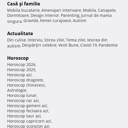
Casă şi familie
Mobila bucatarie
Amenajari interioare
Mobila
Canapele
,
,
,
,
Dormitoare
Design interior
Parenting
Jurnal de mama
,
,
,
Gravide
Femei curajoase
Autism
singura
,
,
,
Actualitate
Din culise
Interviu
Stirea zilei
Tema zilei
Iesirea din
,
,
,
,
Despărţiri celebre
Vesti Bune
Covid-19
Pandemie
autism
,
,
,
,
Horoscop
Horoscop 2026
,
Horoscop 2025
,
Horoscop azi
,
Horoscop dragoste
,
Horoscop chinezesc
,
Astrologie
,
Horoscop lunar
,
Horoscop rac azi
,
Horoscop gemeni azi
,
Horoscop fecioara azi
,
Horoscop taur azi
,
Horoscop capricorn azi
,
Horoscop scorpion azi
,