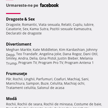
Urmareste-ne pe
Dragoste & Sex
Dragoste
Romantic
Viata sexuala
Relatii
Cuplu
Iubire
,
,
,
,
,
,
Casatorie
Sex
Kama Sutra
Pozitii sexuale Kamasutra
,
,
,
,
Declaratii de dragoste
Divertisment
Meghan Markle
Kate Middleton
Kim Kardashian
Johnny
,
,
,
Teo Trandafir
Angelina Jolie
Dana Rogoz
Dani Otil
Depp
,
,
,
,
,
Smiley
Andra
Delia
Gina Pistol
Justin Bieber
Melania
,
,
,
,
,
Program TV
Program Pro TV
Program Antena 1
Trump
,
,
,
Frumuseţe
Păr
Rochii
Unghii
Parfumuri
Coafuri
Machiaj
Sani
,
,
,
,
,
,
,
Manichiura
Sampon
Buze
Celulita
Machiaj ochi
,
,
,
,
,
Tratament celulita
Salonul de acasa
,
Modă
Rochii
Rochii de seara
Rochii de mireasa
Costume de baie
,
,
,
,