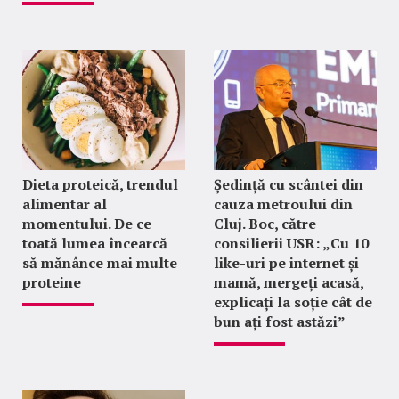
Dieta proteică, trendul
Ședință cu scântei din
alimentar al
cauza metroului din
momentului. De ce
Cluj. Boc, către
toată lumea încearcă
consilierii USR: „Cu 10
să mănânce mai multe
like-uri pe internet și
proteine
mamă, mergeți acasă,
explicați la soție cât de
bun ați fost astăzi”