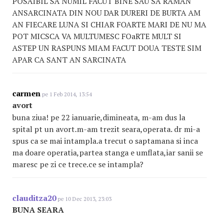
POSAIBIL SA NUMIL FACUT BINE SAU SA RAMAN
ANSARCINATA DIN NOU DAR DURERI DE BURTA AM
AN FIECARE LUNA SI CHIAR FOARTE MARI DE NU MA
POT MICSCA VA MULTUMESC FOaRTE MULT SI
ASTEP UN RASPUNS MIAM FACUT DOUA TESTE SIM
APAR CA SANT AN SARCINATA
carmen
pe 1 Feb 2014, 13:54
avort
buna ziua! pe 22 ianuarie,dimineata, m-am dus la
spital pt un avort.m-am trezit seara,operata. dr mi-a
spus ca se mai intampla.a trecut o saptamana si inca
ma doare operatia,partea stanga e umflata,iar sanii se
maresc pe zi ce trece.ce se intampla?
clauditza20
pe 10 Dec 2013, 23:03
BUNA SEARA