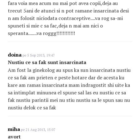
fara voia mea acum nu mai pot avea copii,deja au
trecut 5ani de atunci si n pot ramane insarcinata desi
n am folosit niciodata contraceptive....va rog sa-mi
spuneti si mie c sa fac,deja n mai am nici o
speranta.......va roggg!!!!!!!!!!!!
doina
pe 5 Sep 2013, 19:47
Nustiu ce sa fak sunt insarcinata
Am fost la ginekolog au spus ka sun insarcinata nustiu
ce sa fak am prieten e peste hotare dar de acesta ku
kare am ramas insarcinata mam indragostit shi uite ka
sa intimplat minunea el spune sal las eu nustiu ce sa
fak nustiu parintii mei nu stiu nustiu sa le spun sau nu
nustiu delok ce sa fak
miha
pe 21 Aug 2013, 15:07
avort