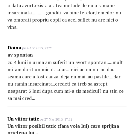
o data avort.exista atatea metode de nu a ramane
insarcinata............ganditi-va bine fetelor,femeilor nu
va omorati propriu copil ca acel suflet nu are nici o
vina.
Doina
pe 4 Apr 2013, 22:25
av spontan
cu 4 luni in urma am suferit un avort spontan.....mult
mi-am dorit un micut....dar....nici acum nu-mi dau
seama care a fost cauza..deja nu mai iau pastile....dar
nu ramin insarcinata..credeti ca treb sa astept
neaparat 6 luni dupa cum mi-a zis medicul? nu stiu ce
sa mai cred...
Un viitor tatic
pe 27 Mar 2013, 17:12
Un viitor posibil tatic (fara voia lui) care sprijina
prietena lui...