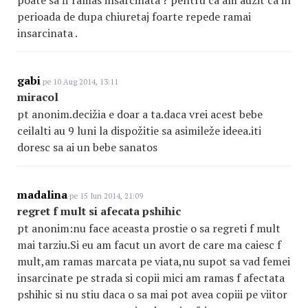
poate sa fi ramas insarcinata ? pentru ca am auzit ca in
perioada de dupa chiuretaj foarte repede ramai
insarcinata .
gabi
pe 10 Aug 2014, 13:11
miracol
pt anonim.decižia e doar a ta.daca vrei acest bebe
ceilalti au 9 luni la dispožitie sa asimileže ideea.iti
doresc sa ai un bebe sanatos
madalina
pe 15 Iun 2014, 21:09
regret f mult si afecata pshihic
pt anonim:nu face aceasta prostie o sa regreti f mult
mai tarziu.Si eu am facut un avort de care ma caiesc f
mult,am ramas marcata pe viata,nu supot sa vad femei
insarcinate pe strada si copii mici am ramas f afectata
pshihic si nu stiu daca o sa mai pot avea copiii pe viitor