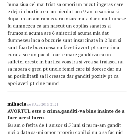
buna ziua cel mai trist sa omori un micut ingeras care
e deja in burtica eu am pierdut acu 9 ani o sarcina si
dupa un an am ramas iara insarcinata dar ii multumesc
lu dumnezeu ca am nascut un copilas sanatos si
frumos si acuma are 6 anisorii si acuma mia dat
dumnezeu inca o bucurie sunt insarcinata in 2 luni si
sunt foarte bucuroasa nu facetii avort pt ca e crima
curata si e un pacat foarte mare ganditiva ca un
sufletel creste in burtica voastra si vrea sa traiasca nu
sa moara e greu pt unele femei care isi doresc dar nu
au posibilitatii sa il creasca dar ganditi pozitiv pt ca
apoi aveti pt cine munci
mihaela
pe 8 Aug 2013, 21:21
AVORTUL este o crima.ganditi-va bine inainte de a
face acest lucru.
Eu am o fetita de 1 anisor si 5 luni si nu m-am gandit
nici o data sa-mi omor propriu copil si nu o sa fac nici