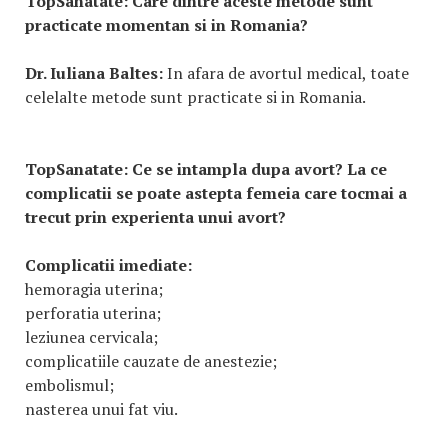
TopSanatate:
Care dintre aceste metode sunt
practicate momentan si in Romania?
Dr. Iuliana Baltes:
In afara de avortul medical, toate
celelalte metode sunt practicate si in Romania.
TopSanatate:
Ce se intampla dupa avort? La ce
complicatii se poate astepta femeia care tocmai a
trecut prin experienta unui avort?
Complicatii imediate:
hemoragia uterina;
perforatia uterina;
leziunea cervicala;
complicatiile cauzate de anestezie;
embolismul;
nasterea unui fat viu.