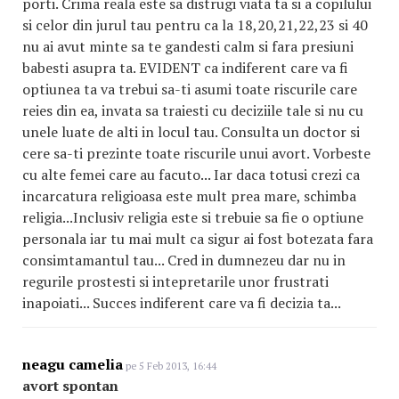
porti. Crima reala este sa distrugi viata ta si a copilului
si celor din jurul tau pentru ca la 18,20,21,22,23 si 40
nu ai avut minte sa te gandesti calm si fara presiuni
babesti asupra ta. EVIDENT ca indiferent care va fi
optiunea ta va trebui sa-ti asumi toate riscurile care
reies din ea, invata sa traiesti cu deciziile tale si nu cu
unele luate de alti in locul tau. Consulta un doctor si
cere sa-ti prezinte toate riscurile unui avort. Vorbeste
cu alte femei care au facuto... Iar daca totusi crezi ca
incarcatura religioasa este mult prea mare, schimba
religia...Inclusiv religia este si trebuie sa fie o optiune
personala iar tu mai mult ca sigur ai fost botezata fara
consimtamantul tau... Cred in dumnezeu dar nu in
regurile prostesti si intepretarile unor frustrati
inapoiati... Succes indiferent care va fi decizia ta...
neagu camelia
pe 5 Feb 2013, 16:44
avort spontan