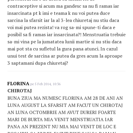
contraceptive si acum ma gandesc sa nu fi ramas iar
insarcinata pt k imi e teama k nu voi putea duce
sarcina la sfarsit iar la al 3-lea chiuretaj nu stiu daca
voi mai putea rezista! va rog sa-mi spune-ti daca e
posibil sa fi ramas iar insarcinata?! Menstruatia trebuie
sa-mi vina pe la jumatatea lunii martie si nu stiu daca
mai pot sta cu sufletul la gura pana atunci. In cazul
unui test de sarcina ar putea da gres acum la aproape
3 saptamani dupa chiuretaj?
FLORINA
pe 5 Feb 2014, 10:36
CHIROTAJ
BUNA ZIUA MA NUMESC FLORINA AM 28 DE ANI AN
LUNA AUGUST LA SFARSIT AM FACUT UN CHIROTAJ
AN LUNA OCTOMBRIE AM AVUT DURERI FOARTE
MARI DE BURTA MIA VENIT MENSTRUATIA IAR
PANA AN PREZENT NU MIA MAI VENIT DE LOC E