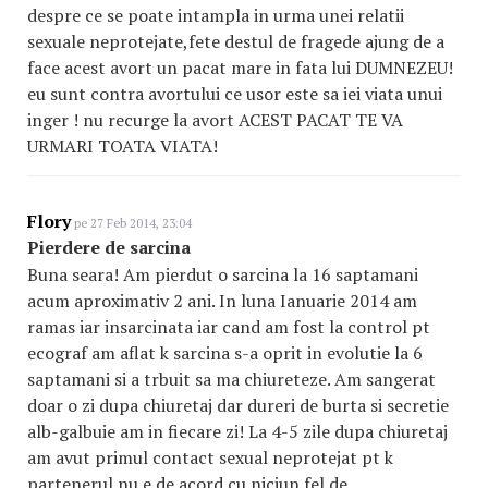
despre ce se poate intampla in urma unei relatii
sexuale neprotejate,fete destul de fragede ajung de a
face acest avort un pacat mare in fata lui DUMNEZEU!
eu sunt contra avortului ce usor este sa iei viata unui
inger ! nu recurge la avort ACEST PACAT TE VA
URMARI TOATA VIATA!
Flory
pe 27 Feb 2014, 23:04
Pierdere de sarcina
Buna seara! Am pierdut o sarcina la 16 saptamani
acum aproximativ 2 ani. In luna Ianuarie 2014 am
ramas iar insarcinata iar cand am fost la control pt
ecograf am aflat k sarcina s-a oprit in evolutie la 6
saptamani si a trbuit sa ma chiureteze. Am sangerat
doar o zi dupa chiuretaj dar dureri de burta si secretie
alb-galbuie am in fiecare zi! La 4-5 zile dupa chiuretaj
am avut primul contact sexual neprotejat pt k
partenerul nu e de acord cu niciun fel de