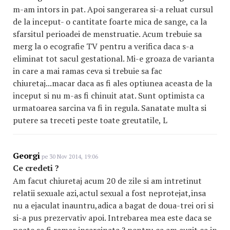
m-am intors in pat. Apoi sangerarea si-a reluat cursul
de la inceput- o cantitate foarte mica de sange, ca la
sfarsitul perioadei de menstruatie. Acum trebuie sa
merg la o ecografie TV pentru a verifica daca s-a
eliminat tot sacul gestational. Mi-e groaza de varianta
in care a mai ramas ceva si trebuie sa fac
chiuretaj...macar daca as fi ales optiunea aceasta de la
inceput si nu m-as fi chinuit atat. Sunt optimista ca
urmatoarea sarcina va fi in regula. Sanatate multa si
putere sa treceti peste toate greutatile, L
Georgi
pe 30 Nov 2014, 19:06
Ce credeti ?
Am facut chiuretaj acum 20 de zile si am intretinut
relatii sexuale azi,actul sexual a fost neprotejat,insa
nu a ejaculat inauntru,adica a bagat de doua-trei ori si
si-a pus prezervativ apoi. Intrebarea mea este daca se