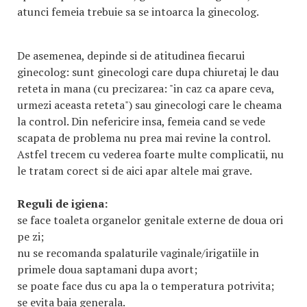
atunci femeia trebuie sa se intoarca la ginecolog.
De asemenea, depinde si de atitudinea fiecarui
ginecolog: sunt ginecologi care dupa chiuretaj le dau
reteta in mana (cu precizarea: "in caz ca apare ceva,
urmezi aceasta reteta") sau ginecologi care le cheama
la control. Din nefericire insa, femeia cand se vede
scapata de problema nu prea mai revine la control.
Astfel trecem cu vederea foarte multe complicatii, nu
le tratam corect si de aici apar altele mai grave.
Reguli de igiena:
se face toaleta organelor genitale externe de doua ori
pe zi;
nu se recomanda spalaturile vaginale/irigatiile in
primele doua saptamani dupa avort;
se poate face dus cu apa la o temperatura potrivita;
se evita baia generala.