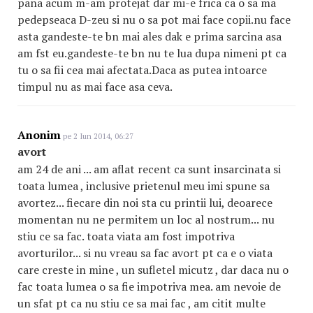
pana acum m-am protejat dar mi-e frica ca o sa ma
pedepseaca D-zeu si nu o sa pot mai face copii.nu face
asta gandeste-te bn mai ales dak e prima sarcina asa
am fst eu.gandeste-te bn nu te lua dupa nimeni pt ca
tu o sa fii cea mai afectata.Daca as putea intoarce
timpul nu as mai face asa ceva.
Anonim
pe 2 Iun 2014, 06:27
avort
am 24 de ani ... am aflat recent ca sunt insarcinata si
toata lumea , inclusive prietenul meu imi spune sa
avortez... fiecare din noi sta cu printii lui, deoarece
momentan nu ne permitem un loc al nostrum... nu
stiu ce sa fac. toata viata am fost impotriva
avorturilor... si nu vreau sa fac avort pt ca e o viata
care creste in mine , un sufletel micutz , dar daca nu o
fac toata lumea o sa fie impotriva mea. am nevoie de
un sfat pt ca nu stiu ce sa mai fac , am citit multe