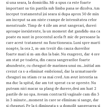
si una seara, la domiciliu. Mi-a spus ca este foarte
important sa tin pastila sub limba pana se dizolva. Am
inceput tratamentul joi seara si dupa aprox 30 de min
am inceput sa am niste crampe de intensitatea celor
menstruale. Timp de 4 zile am avut sangerari, dureri
aproape inexistente, la un moment dat gandidu-ma ca
poate eu sunt in procentul acela ft mic de persoane la
care acest tratament nu functioneaza. Luni spre marti
noapte, la ora 2, m-am trezit din cauza durerilor
foarte mari si m-am dus la baie. Nu exagerez, dar 4 ore
am stat pe toaleta, din cauza sangerarilor foarte
abundente, cu cheaguri de marimea unui ou...initial am
crezut ca s-a eliminat embrionul, dar la urmatoarele
cheaguri nu stiam ce sa mai cred. Am avut intentia sa
ma duc la spital, dar am tot sperat ca se opreste. Nu
puteam nici macar sa plang de durere,desi am luat 2
pastile de no spa. Aveam contractii vaginale cam din 3
in 3 minute...moment in care se eliminau si sange, dar
si cheaguri. Pe la 6 dimineata s-a domolit sangerarea si