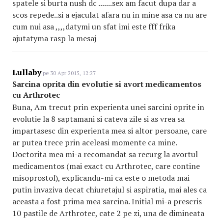
spatele si burta nush dc .......sex am facut dupa dar a
scos repede..si a ejaculat afara nu in mine asa ca nu are
cum nui asa ,,,,datymi un sfat imi este fff frika
ajutatyma rasp la mesaj
Lullaby
pe 30 Apr 2015, 12:27
Sarcina oprita din evolutie si avort medicamentos
cu Arthrotec
Buna, Am trecut prin experienta unei sarcini oprite in
evolutie la 8 saptamani si cateva zile si as vrea sa
impartasesc din experienta mea si altor persoane, care
ar putea trece prin aceleasi momente ca mine.
Doctorita mea mi-a recomandat sa recurg la avortul
medicamentos (mai exact cu Arthrotec, care contine
misoprostol), explicandu-mi ca este o metoda mai
putin invaziva decat chiuretajul si aspiratia, mai ales ca
aceasta a fost prima mea sarcina. Initial mi-a prescris
10 pastile de Arthrotec, cate 2 pe zi, una de dimineata