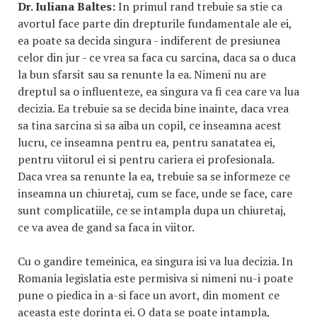
Dr. Iuliana Baltes:
In primul rand trebuie sa stie ca
avortul face parte din drepturile fundamentale ale ei,
ea poate sa decida singura - indiferent de presiunea
celor din jur - ce vrea sa faca cu sarcina, daca sa o duca
la bun sfarsit sau sa renunte la ea. Nimeni nu are
dreptul sa o influenteze, ea singura va fi cea care va lua
decizia. Ea trebuie sa se decida bine inainte, daca vrea
sa tina sarcina si sa aiba un copil, ce inseamna acest
lucru, ce inseamna pentru ea, pentru sanatatea ei,
pentru viitorul ei si pentru cariera ei profesionala.
Daca vrea sa renunte la ea, trebuie sa se informeze ce
inseamna un chiuretaj, cum se face, unde se face, care
sunt complicatiile, ce se intampla dupa un chiuretaj,
ce va avea de gand sa faca in viitor.
Cu o gandire temeinica, ea singura isi va lua decizia. In
Romania legislatia este permisiva si nimeni nu-i poate
pune o piedica in a-si face un avort, din moment ce
aceasta este dorinta ei. O data se poate intampla,