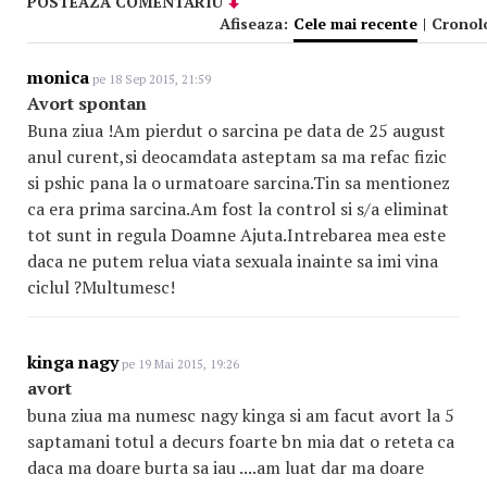
POSTEAZA COMENTARIU
Afiseaza:
Cele mai recente
|
Cronol
monica
pe 18 Sep 2015, 21:59
Avort spontan
Buna ziua !Am pierdut o sarcina pe data de 25 august
anul curent,si deocamdata asteptam sa ma refac fizic
si pshic pana la o urmatoare sarcina.Tin sa mentionez
ca era prima sarcina.Am fost la control si s/a eliminat
tot sunt in regula Doamne Ajuta.Intrebarea mea este
daca ne putem relua viata sexuala inainte sa imi vina
ciclul ?Multumesc!
kinga nagy
pe 19 Mai 2015, 19:26
avort
buna ziua ma numesc nagy kinga si am facut avort la 5
saptamani totul a decurs foarte bn mia dat o reteta ca
daca ma doare burta sa iau ....am luat dar ma doare