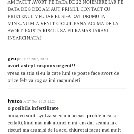
AM FACUT AVORT PE DATA DE 22 NOIEMBRE IAR PE
DATA DE 8 DEC AM AUT PRIMUL CONTACT CU
PRIETENUL MEU IAR EL SI-A DAT DRUMU IN
MINE..NU MIA VENIT CICLUL PANA ACUMA DE LA
AVORT..EXISTA RISCUL SA FII RAMAS IARASI
INSARCINATA?
geo
pe 6 Dec 2013, 20:31
avort astept raspuns urgent!!
vreau sa stiu si eu la cate luni se poate face avort de
orice fel? va rog sa imi raspundeti
lyutza
pe 27 Nov 2013, 22:21
o posibila infertilitate
buna,eu sunt Lyutza,si eu am aceiasi problem ca si
ceilalti,fiind mai mik atunci n mi-am dat seama la c
riscuri ma asum,si de la acel chiuretaj facut mai mult