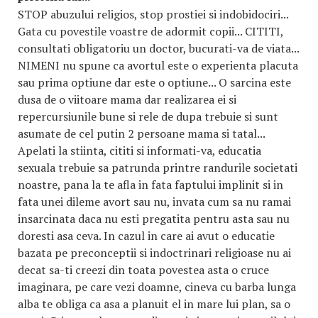
STOP abuzului religios, stop prostiei si indobidociri...
Gata cu povestile voastre de adormit copii... CITITI,
consultati obligatoriu un doctor, bucurati-va de viata...
NIMENI nu spune ca avortul este o experienta placuta
sau prima optiune dar este o optiune... O sarcina este
dusa de o viitoare mama dar realizarea ei si
repercursiunile bune si rele de dupa trebuie si sunt
asumate de cel putin 2 persoane mama si tatal...
Apelati la stiinta, cititi si informati-va, educatia
sexuala trebuie sa patrunda printre randurile societati
noastre, pana la te afla in fata faptului implinit si in
fata unei dileme avort sau nu, invata cum sa nu ramai
insarcinata daca nu esti pregatita pentru asta sau nu
doresti asa ceva. In cazul in care ai avut o educatie
bazata pe preconceptii si indoctrinari religioase nu ai
decat sa-ti creezi din toata povestea asta o cruce
imaginara, pe care vezi doamne, cineva cu barba lunga
alba te obliga ca asa a planuit el in mare lui plan, sa o