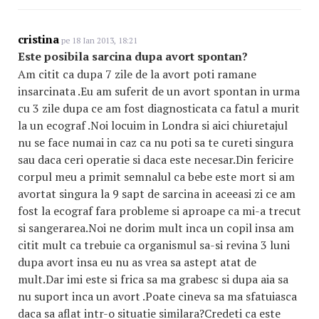
cristina
pe 18 Ian 2013, 18:21
Este posibila sarcina dupa avort spontan?
Am citit ca dupa 7 zile de la avort poti ramane
insarcinata .Eu am suferit de un avort spontan in urma
cu 3 zile dupa ce am fost diagnosticata ca fatul a murit
la un ecograf .Noi locuim in Londra si aici chiuretajul
nu se face numai in caz ca nu poti sa te cureti singura
sau daca ceri operatie si daca este necesar.Din fericire
corpul meu a primit semnalul ca bebe este mort si am
avortat singura la 9 sapt de sarcina in aceeasi zi ce am
fost la ecograf fara probleme si aproape ca mi-a trecut
si sangerarea.Noi ne dorim mult inca un copil insa am
citit mult ca trebuie ca organismul sa-si revina 3 luni
dupa avort insa eu nu as vrea sa astept atat de
mult.Dar imi este si frica sa ma grabesc si dupa aia sa
nu suport inca un avort .Poate cineva sa ma sfatuiasca
daca sa aflat intr-o situatie similara?Credeti ca este