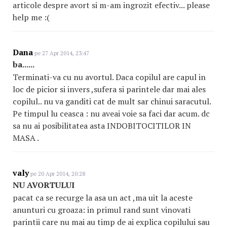
articole despre avort si m-am ingrozit efectiv... please
help me :(
Dana
pe 27 Apr 2014, 23:47
ba......
Terminati-va cu nu avortul. Daca copilul are capul in
loc de picior si invers ,sufera si parintele dar mai ales
copilul.. nu va ganditi cat de mult sar chinui saracutul.
Pe timpul lu ceasca : nu aveai voie sa faci dar acum. dc
sa nu ai posibilitatea asta INDOBITOCITILOR IN
MASA .
valy
pe 20 Apr 2014, 20:28
NU AVORTULUI
pacat ca se recurge la asa un act ,ma uit la aceste
anunturi cu groaza: in primul rand sunt vinovati
parintii care nu mai au timp de ai explica copilului sau