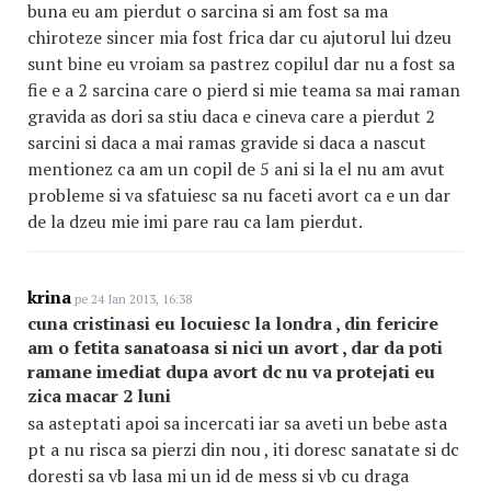
buna eu am pierdut o sarcina si am fost sa ma
chiroteze sincer mia fost frica dar cu ajutorul lui dzeu
sunt bine eu vroiam sa pastrez copilul dar nu a fost sa
fie e a 2 sarcina care o pierd si mie teama sa mai raman
gravida as dori sa stiu daca e cineva care a pierdut 2
sarcini si daca a mai ramas gravide si daca a nascut
mentionez ca am un copil de 5 ani si la el nu am avut
probleme si va sfatuiesc sa nu faceti avort ca e un dar
de la dzeu mie imi pare rau ca lam pierdut.
krina
pe 24 Ian 2013, 16:38
cuna cristinasi eu locuiesc la londra , din fericire
am o fetita sanatoasa si nici un avort , dar da poti
ramane imediat dupa avort dc nu va protejati eu
zica macar 2 luni
sa asteptati apoi sa incercati iar sa aveti un bebe asta
pt a nu risca sa pierzi din nou , iti doresc sanatate si dc
doresti sa vb lasa mi un id de mess si vb cu draga