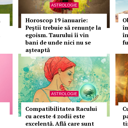
ASTROLOGIE
a
Horoscop 19 ianuarie:
O
Peștii trebuie să renunțe la
îm
t
egoism. Taurului îi vin
în
bani de unde nici nu se
f
așteaptă
ASTROLOGIE
Compatibilitatea Racului
C
cu aceste 4 zodii este
p
excelentă. Află care sunt
ti