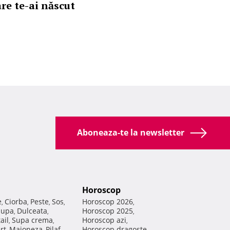
are te-ai născut
Aboneaza-te la newsletter
Horoscop
e
Ciorba
Peste
Sos
Horoscop 2026
,
,
,
,
,
Supa
Dulceata
Horoscop 2025
,
,
,
ail
Supa crema
Horoscop azi
,
,
,
rt
Maioneza
Pilaf
Horoscop dragoste
,
,
,
,