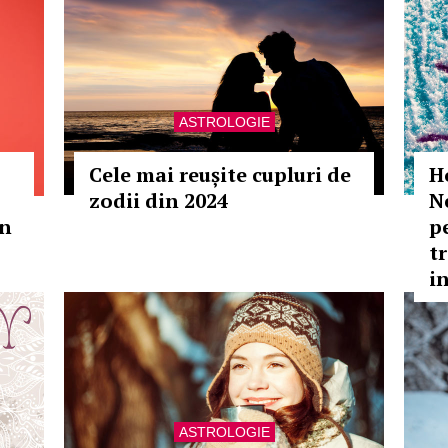
ASTROLOGIE
Cele mai reușite cupluri de
H
zodii din 2024
N
in
p
tr
i
ASTROLOGIE