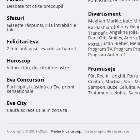
Dezbate tot ce te preocupă
Divertisment
Sfaturi
Meghan Markle
Kate Mi
,
Găseşte răspunsuri la întrebările
Johnny Dep
Kardashian
,
tale
Angelina Jolie
Trandafir
,
,
Dani Otil
Smiley
Andra
,
,
,
Felicitari Eva
Justin Bieber
Mela
Pistol
,
,
Zilnic poti gasi ceva de sarbatorit.
Program TV
Program Pro
,
Program Antena 1
Horoscop
Viitorul tău, descifrat de astre
Frumuseţe
Păr
Rochii
Unghii
Parfu
,
,
,
Eva Concursuri
Coafuri
Machiaj
Sani
Ma
,
,
,
Participă şi câştigă cu Eva premii
Sampon
Buze
Celulita
M
,
,
,
senzaţionale
Tratament celulita
Salon
,
Eva City
Caută adrese utile in zona ta
Copyright © 2001-2026,
iMedia Plus Group
. Toate drepturile rezervate