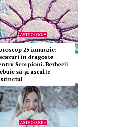
ASTROLOGIE
oroscop 25 ianuarie:
ecazuri în dragoste
entru Scorpioni. Berbecii
ebuie să-și asculte
nstinctul
ASTROLOGIE