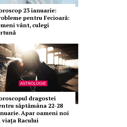
oroscop 23 ianuarie:
robleme pentru Fecioară:
emeni vânt, culegi
urtună
ASTROLOGIE
oroscopul dragostei
entru săptămâna 22-28
anuarie. Apar oameni noi
n viața Racului