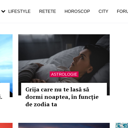
rebui să mergi
și 60 de ani. De ce te trezești mai des
pe măsură ce înaintezi în vârstă
LIFESTYLE
RETETE
HOROSCOP
CITY
FOR
ASTROLOGIE
Grija care nu te lasă să
.
dormi noaptea, în funcție
de zodia ta