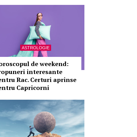
ASTROLOGIE
oroscopul de weekend:
ropuneri interesante
entru Rac. Certuri aprinse
entru Capricorni