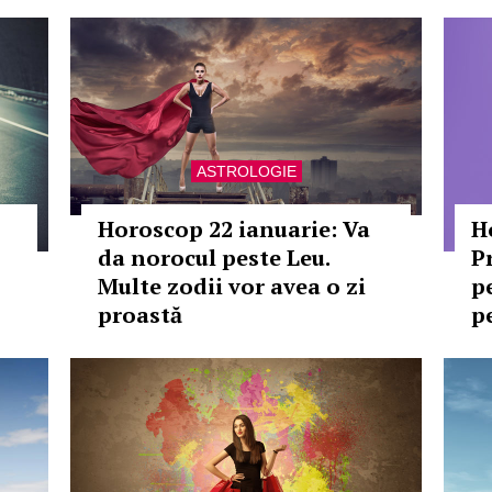
ASTROLOGIE
Horoscop 22 ianuarie: Va
H
da norocul peste Leu.
P
Multe zodii vor avea o zi
p
proastă
p