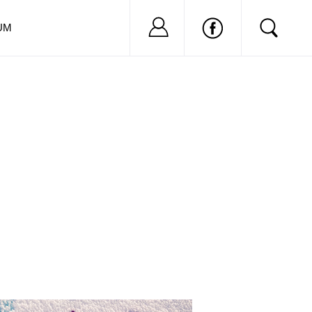
Nu ai cont?
Inregistreaza-
UM