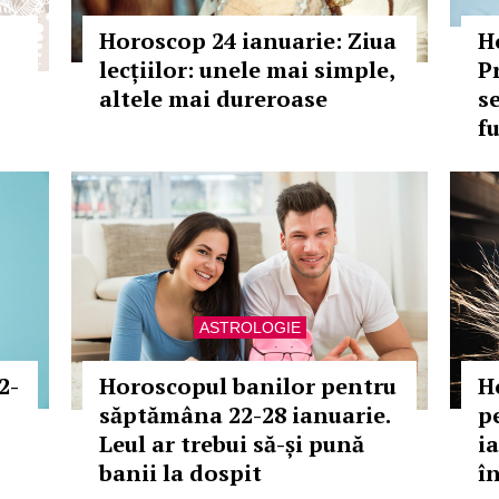
Horoscop 24 ianuarie: Ziua
H
lecțiilor: unele mai simple,
P
altele mai dureroase
s
f
ASTROLOGIE
2-
Horoscopul banilor pentru
H
săptămâna 22-28 ianuarie.
p
Leul ar trebui să-și pună
i
banii la dospit
î