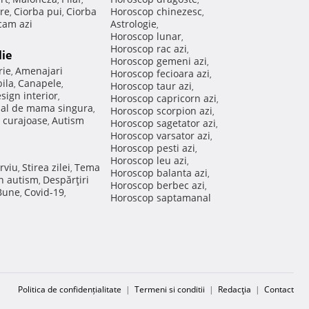
re
Ciorba pui
Ciorba
Horoscop chinezesc
,
,
,
am azi
Astrologie
,
Horoscop lunar
,
Horoscop rac azi
,
lie
Horoscop gemeni azi
,
rie
Amenajari
,
Horoscop fecioara azi
,
ila
Canapele
,
,
Horoscop taur azi
,
sign interior
,
Horoscop capricorn azi
,
nal de mama singura
,
Horoscop scorpion azi
,
 curajoase
Autism
,
Horoscop sagetator azi
,
Horoscop varsator azi
,
Horoscop pesti azi
,
Horoscop leu azi
,
rviu
Stirea zilei
Tema
,
,
Horoscop balanta azi
,
in autism
Despărţiri
,
Horoscop berbec azi
,
 Bune
Covid-19
,
,
Horoscop saptamanal
Politica de confidențialitate
|
Termeni si conditii
|
Redacţia
|
Contact