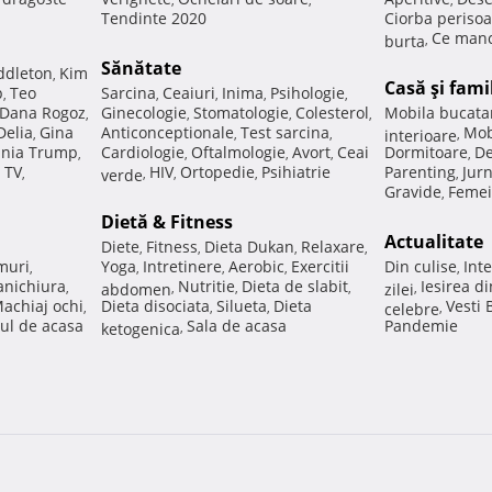
Tendinte 2020
Ciorba perisoa
Ce manc
burta
,
Sănătate
ddleton
Kim
,
Casă şi fami
p
Teo
Sarcina
Ceaiuri
Inima
Psihologie
,
,
,
,
,
Dana Rogoz
Ginecologie
Stomatologie
Colesterol
Mobila bucata
,
,
,
,
Delia
Gina
Anticonceptionale
Test sarcina
Mob
,
,
,
interioare
,
nia Trump
Cardiologie
Oftalmologie
Avort
Ceai
Dormitoare
De
,
,
,
,
,
 TV
HIV
Ortopedie
Psihiatrie
Parenting
Jur
,
verde
,
,
,
,
Gravide
Femei
,
Dietă & Fitness
Actualitate
Diete
Fitness
Dieta Dukan
Relaxare
,
,
,
,
muri
Yoga
Intretinere
Aerobic
Exercitii
Din culise
Inte
,
,
,
,
,
nichiura
Nutritie
Dieta de slabit
Iesirea d
,
abdomen
,
,
,
zilei
,
achiaj ochi
Dieta disociata
Silueta
Dieta
Vesti
,
,
,
celebre
,
ul de acasa
Sala de acasa
Pandemie
ketogenica
,