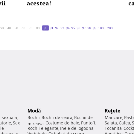
ii
acestea!
c
30..
40..
50..
60..
70..
80..
90
91
92
93
94
95
96
97
98
99
100..
200..
Modă
Reţete
a sexuala
Rochii
Rochii de seara
Rochii de
Mancare
Past
,
,
,
,
atorie
Sex
Costume de baie
Pantofi
Salata
Cafea
,
,
mireasa
,
,
,
,
,
ale
Rochii elegante
Inele de logodna
Tocanita
Cockt
,
,
,
e dragoste
Verighete
Ochelari de soare
Aperitive
Dese
,
,
,