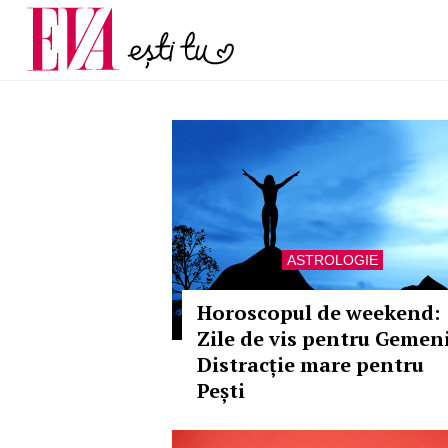
menopauză și când ar t
Carieră
la medic
Actualitate
ASTROLOGIE
Horoscopul de weekend:
Zile de vis pentru Gemeni
Distracție mare pentru
Pești