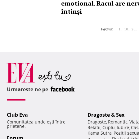
emotional. Racul are nerv
întinși
Pagina:
1..
10..
20..
Urmareste-ne pe
Club Eva
Dragoste & Sex
Comunitatea unde eşti între
Dragoste
Romantic
Viat
,
,
prietene.
Relatii
Cuplu
Iubire
Cas
,
,
,
Kama Sutra
Pozitii sexu
,
Forum
Declaratii d
Kamasutra
,