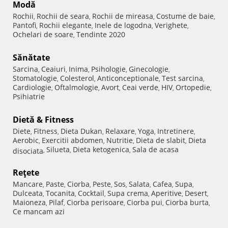
Modă
Rochii
Rochii de seara
Rochii de mireasa
Costume de baie
,
,
,
,
Pantofi
Rochii elegante
Inele de logodna
Verighete
,
,
,
,
Ochelari de soare
Tendinte 2020
,
Sănătate
Sarcina
Ceaiuri
Inima
Psihologie
Ginecologie
,
,
,
,
,
Stomatologie
Colesterol
Anticonceptionale
Test sarcina
,
,
,
,
Cardiologie
Oftalmologie
Avort
Ceai verde
HIV
Ortopedie
,
,
,
,
,
,
Psihiatrie
Dietă & Fitness
Diete
Fitness
Dieta Dukan
Relaxare
Yoga
Intretinere
,
,
,
,
,
,
Aerobic
Exercitii abdomen
Nutritie
Dieta de slabit
Dieta
,
,
,
,
Silueta
Dieta ketogenica
Sala de acasa
disociata
,
,
,
Reţete
Mancare
Paste
Ciorba
Peste
Sos
Salata
Cafea
Supa
,
,
,
,
,
,
,
,
Dulceata
Tocanita
Cocktail
Supa crema
Aperitive
Desert
,
,
,
,
,
,
Maioneza
Pilaf
Ciorba perisoare
Ciorba pui
Ciorba burta
,
,
,
,
,
Ce mancam azi