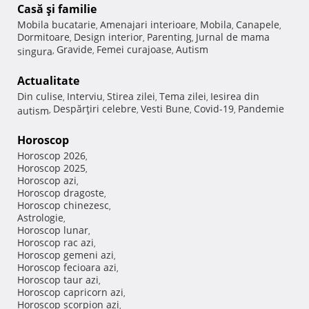
Casă şi familie
Mobila bucatarie
Amenajari interioare
Mobila
Canapele
,
,
,
,
Dormitoare
Design interior
Parenting
Jurnal de mama
,
,
,
Gravide
Femei curajoase
Autism
singura
,
,
,
Actualitate
Din culise
Interviu
Stirea zilei
Tema zilei
Iesirea din
,
,
,
,
Despărţiri celebre
Vesti Bune
Covid-19
Pandemie
autism
,
,
,
,
Horoscop
Horoscop 2026
,
Horoscop 2025
,
Horoscop azi
,
Horoscop dragoste
,
Horoscop chinezesc
,
Astrologie
,
Horoscop lunar
,
Horoscop rac azi
,
Horoscop gemeni azi
,
Horoscop fecioara azi
,
Horoscop taur azi
,
Horoscop capricorn azi
,
Horoscop scorpion azi
,