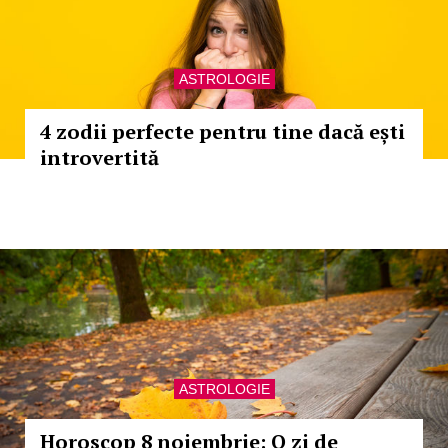
ASTROLOGIE
4 zodii perfecte pentru tine dacă ești
introvertită
ASTROLOGIE
Horoscop 8 noiembrie: O zi de