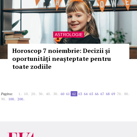
ASTROLOGIE
Horoscop 7 noiembrie: Decizii și
oportunități neașteptate pentru
toate zodiile
Pagina:
1..
10..
20..
30..
40..
50..
60
61
62
63
64
65
66
67
68
69
70..
80..
90..
100..
200..