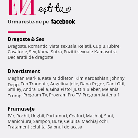
Urmareste-ne pe
Dragoste & Sex
Dragoste
Romantic
Viata sexuala
Relatii
Cuplu
Iubire
,
,
,
,
,
,
Casatorie
Sex
Kama Sutra
Pozitii sexuale Kamasutra
,
,
,
,
Declaratii de dragoste
Divertisment
Meghan Markle
Kate Middleton
Kim Kardashian
Johnny
,
,
,
Teo Trandafir
Angelina Jolie
Dana Rogoz
Dani Otil
Depp
,
,
,
,
,
Smiley
Andra
Delia
Gina Pistol
Justin Bieber
Melania
,
,
,
,
,
Program TV
Program Pro TV
Program Antena 1
Trump
,
,
,
Frumuseţe
Păr
Rochii
Unghii
Parfumuri
Coafuri
Machiaj
Sani
,
,
,
,
,
,
,
Manichiura
Sampon
Buze
Celulita
Machiaj ochi
,
,
,
,
,
Tratament celulita
Salonul de acasa
,