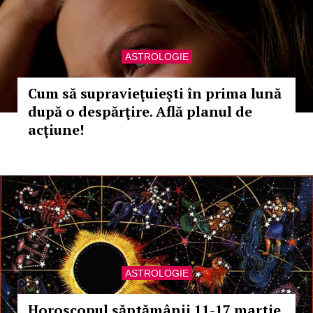
ASTROLOGIE
Cum să supravieţuieşti în prima lună
după o despărţire. Află planul de
acţiune!
ASTROLOGIE
Horoscopul săptămânii 11-17 martie.