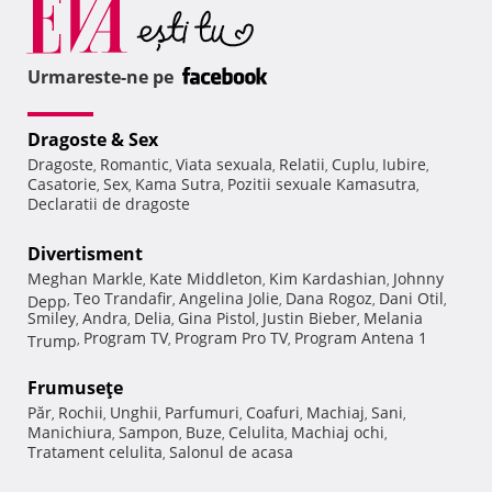
Urmareste-ne pe
Dragoste & Sex
Dragoste
Romantic
Viata sexuala
Relatii
Cuplu
Iubire
,
,
,
,
,
,
Casatorie
Sex
Kama Sutra
Pozitii sexuale Kamasutra
,
,
,
,
Declaratii de dragoste
Divertisment
Meghan Markle
Kate Middleton
Kim Kardashian
Johnny
,
,
,
Teo Trandafir
Angelina Jolie
Dana Rogoz
Dani Otil
Depp
,
,
,
,
,
Smiley
Andra
Delia
Gina Pistol
Justin Bieber
Melania
,
,
,
,
,
Program TV
Program Pro TV
Program Antena 1
Trump
,
,
,
Frumuseţe
Păr
Rochii
Unghii
Parfumuri
Coafuri
Machiaj
Sani
,
,
,
,
,
,
,
Manichiura
Sampon
Buze
Celulita
Machiaj ochi
,
,
,
,
,
Tratament celulita
Salonul de acasa
,