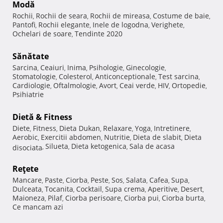
Modă
Rochii
Rochii de seara
Rochii de mireasa
Costume de baie
,
,
,
,
Pantofi
Rochii elegante
Inele de logodna
Verighete
,
,
,
,
Ochelari de soare
Tendinte 2020
,
Sănătate
Sarcina
Ceaiuri
Inima
Psihologie
Ginecologie
,
,
,
,
,
Stomatologie
Colesterol
Anticonceptionale
Test sarcina
,
,
,
,
Cardiologie
Oftalmologie
Avort
Ceai verde
HIV
Ortopedie
,
,
,
,
,
,
Psihiatrie
Dietă & Fitness
Diete
Fitness
Dieta Dukan
Relaxare
Yoga
Intretinere
,
,
,
,
,
,
Aerobic
Exercitii abdomen
Nutritie
Dieta de slabit
Dieta
,
,
,
,
Silueta
Dieta ketogenica
Sala de acasa
disociata
,
,
,
Reţete
Mancare
Paste
Ciorba
Peste
Sos
Salata
Cafea
Supa
,
,
,
,
,
,
,
,
Dulceata
Tocanita
Cocktail
Supa crema
Aperitive
Desert
,
,
,
,
,
,
Maioneza
Pilaf
Ciorba perisoare
Ciorba pui
Ciorba burta
,
,
,
,
,
Ce mancam azi