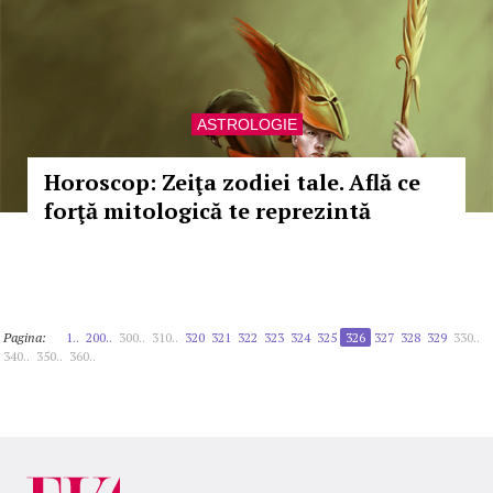
ASTROLOGIE
Horoscop: Zeiţa zodiei tale. Află ce
forţă mitologică te reprezintă
Pagina:
1..
200..
300..
310..
320
321
322
323
324
325
326
327
328
329
330..
340..
350..
360..