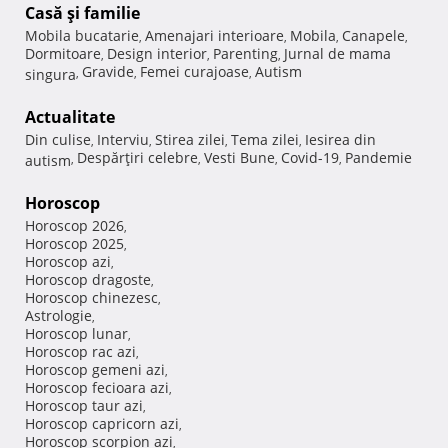
Casă şi familie
Mobila bucatarie
Amenajari interioare
Mobila
Canapele
,
,
,
,
Dormitoare
Design interior
Parenting
Jurnal de mama
,
,
,
Gravide
Femei curajoase
Autism
singura
,
,
,
Actualitate
Din culise
Interviu
Stirea zilei
Tema zilei
Iesirea din
,
,
,
,
Despărţiri celebre
Vesti Bune
Covid-19
Pandemie
autism
,
,
,
,
Horoscop
Horoscop 2026
,
Horoscop 2025
,
Horoscop azi
,
Horoscop dragoste
,
Horoscop chinezesc
,
Astrologie
,
Horoscop lunar
,
Horoscop rac azi
,
Horoscop gemeni azi
,
Horoscop fecioara azi
,
Horoscop taur azi
,
Horoscop capricorn azi
,
Horoscop scorpion azi
,