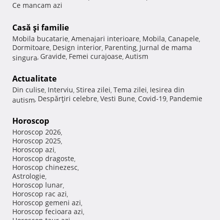
Ce mancam azi
Casă şi familie
Mobila bucatarie
Amenajari interioare
Mobila
Canapele
,
,
,
,
Dormitoare
Design interior
Parenting
Jurnal de mama
,
,
,
Gravide
Femei curajoase
Autism
singura
,
,
,
Actualitate
Din culise
Interviu
Stirea zilei
Tema zilei
Iesirea din
,
,
,
,
Despărţiri celebre
Vesti Bune
Covid-19
Pandemie
autism
,
,
,
,
Horoscop
Horoscop 2026
,
Horoscop 2025
,
Horoscop azi
,
Horoscop dragoste
,
Horoscop chinezesc
,
Astrologie
,
Horoscop lunar
,
Horoscop rac azi
,
Horoscop gemeni azi
,
Horoscop fecioara azi
,