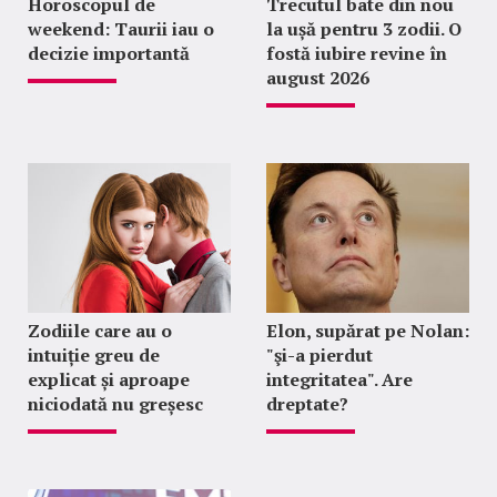
Horoscopul de
Trecutul bate din nou
weekend: Taurii iau o
la ușă pentru 3 zodii. O
decizie importantă
fostă iubire revine în
august 2026
Zodiile care au o
Elon, supărat pe Nolan:
intuiție greu de
"şi-a pierdut
explicat și aproape
integritatea". Are
niciodată nu greșesc
dreptate?