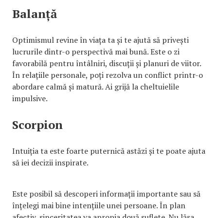
Balanță
Optimismul revine în viața ta și te ajută să privești
lucrurile dintr-o perspectivă mai bună. Este o zi
favorabilă pentru întâlniri, discuții și planuri de viitor.
În relațiile personale, poți rezolva un conflict printr-o
abordare calmă și matură. Ai grijă la cheltuielile
impulsive.
Scorpion
Intuiția ta este foarte puternică astăzi și te poate ajuta
să iei decizii inspirate.
Este posibil să descoperi informații importante sau să
înțelegi mai bine intențiile unei persoane. În plan
afectiv, sinceritatea va apropia două suflete. Nu lăsa