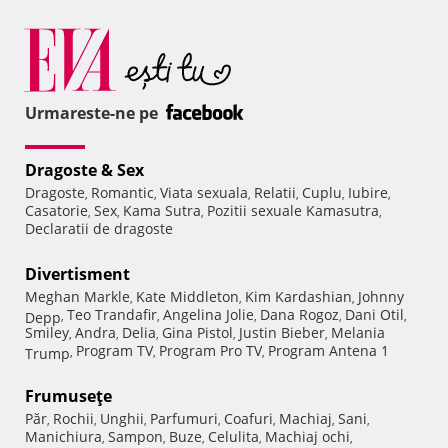
Urmareste-ne pe
Dragoste & Sex
Dragoste
Romantic
Viata sexuala
Relatii
Cuplu
Iubire
,
,
,
,
,
,
Casatorie
Sex
Kama Sutra
Pozitii sexuale Kamasutra
,
,
,
,
Declaratii de dragoste
Divertisment
Meghan Markle
Kate Middleton
Kim Kardashian
Johnny
,
,
,
Teo Trandafir
Angelina Jolie
Dana Rogoz
Dani Otil
Depp
,
,
,
,
,
Smiley
Andra
Delia
Gina Pistol
Justin Bieber
Melania
,
,
,
,
,
Program TV
Program Pro TV
Program Antena 1
Trump
,
,
,
Frumuseţe
Păr
Rochii
Unghii
Parfumuri
Coafuri
Machiaj
Sani
,
,
,
,
,
,
,
Manichiura
Sampon
Buze
Celulita
Machiaj ochi
,
,
,
,
,