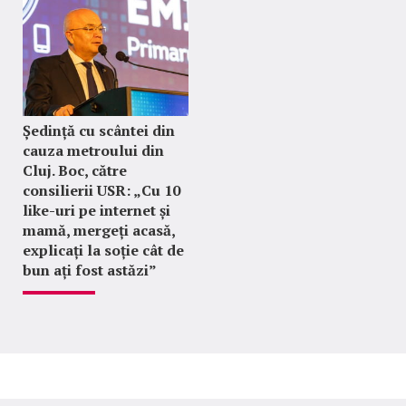
Ședință cu scântei din
cauza metroului din
Cluj. Boc, către
consilierii USR: „Cu 10
like-uri pe internet și
mamă, mergeți acasă,
explicați la soție cât de
bun ați fost astăzi”