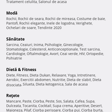
Tratament celulita
Salonul de acasa
,
Modă
Rochii
Rochii de seara
Rochii de mireasa
Costume de baie
,
,
,
,
Pantofi
Rochii elegante
Inele de logodna
Verighete
,
,
,
,
Ochelari de soare
Tendinte 2020
,
Sănătate
Sarcina
Ceaiuri
Inima
Psihologie
Ginecologie
,
,
,
,
,
Stomatologie
Colesterol
Anticonceptionale
Test sarcina
,
,
,
,
Cardiologie
Oftalmologie
Avort
Ceai verde
HIV
Ortopedie
,
,
,
,
,
,
Psihiatrie
Dietă & Fitness
Diete
Fitness
Dieta Dukan
Relaxare
Yoga
Intretinere
,
,
,
,
,
,
Aerobic
Exercitii abdomen
Nutritie
Dieta de slabit
Dieta
,
,
,
,
Silueta
Dieta ketogenica
Sala de acasa
disociata
,
,
,
Reţete
Mancare
Paste
Ciorba
Peste
Sos
Salata
Cafea
Supa
,
,
,
,
,
,
,
,
Dulceata
Tocanita
Cocktail
Supa crema
Aperitive
Desert
,
,
,
,
,
,
Maioneza
Pilaf
Ciorba perisoare
Ciorba pui
Ciorba burta
,
,
,
,
,