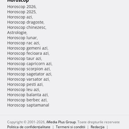
Horoscop
Horoscop 2026
,
Horoscop 2025
,
Horoscop azi
,
Horoscop dragoste
,
Horoscop chinezesc
,
Astrologie
,
Horoscop lunar
,
Horoscop rac azi
,
Horoscop gemeni azi
,
Horoscop fecioara azi
,
Horoscop taur azi
,
Horoscop capricorn azi
,
Horoscop scorpion azi
,
Horoscop sagetator azi
,
Horoscop varsator azi
,
Horoscop pesti azi
,
Horoscop leu azi
,
Horoscop balanta azi
,
Horoscop berbec azi
,
Horoscop saptamanal
Copyright © 2001-2026,
iMedia Plus Group
. Toate drepturile rezervate
Politica de confidențialitate
|
Termeni si conditii
|
Redacţia
|