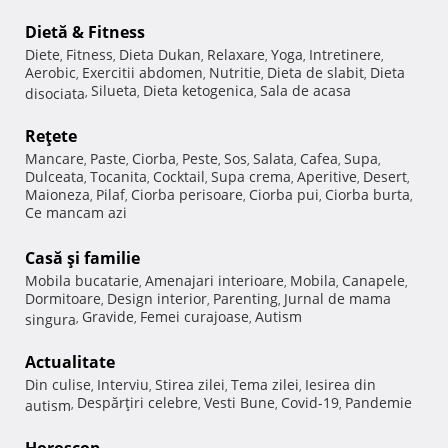
Dietă & Fitness
Diete
Fitness
Dieta Dukan
Relaxare
Yoga
Intretinere
,
,
,
,
,
,
Aerobic
Exercitii abdomen
Nutritie
Dieta de slabit
Dieta
,
,
,
,
Silueta
Dieta ketogenica
Sala de acasa
disociata
,
,
,
Reţete
Mancare
Paste
Ciorba
Peste
Sos
Salata
Cafea
Supa
,
,
,
,
,
,
,
,
Dulceata
Tocanita
Cocktail
Supa crema
Aperitive
Desert
,
,
,
,
,
,
Maioneza
Pilaf
Ciorba perisoare
Ciorba pui
Ciorba burta
,
,
,
,
,
Ce mancam azi
Casă şi familie
Mobila bucatarie
Amenajari interioare
Mobila
Canapele
,
,
,
,
Dormitoare
Design interior
Parenting
Jurnal de mama
,
,
,
Gravide
Femei curajoase
Autism
singura
,
,
,
Actualitate
Din culise
Interviu
Stirea zilei
Tema zilei
Iesirea din
,
,
,
,
Despărţiri celebre
Vesti Bune
Covid-19
Pandemie
autism
,
,
,
,