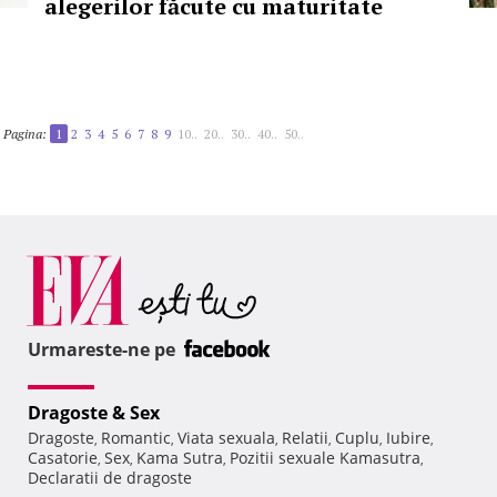
alegerilor făcute cu maturitate
Pagina:
1
2
3
4
5
6
7
8
9
10..
20..
30..
40..
50..
Urmareste-ne pe
Dragoste & Sex
Dragoste
Romantic
Viata sexuala
Relatii
Cuplu
Iubire
,
,
,
,
,
,
Casatorie
Sex
Kama Sutra
Pozitii sexuale Kamasutra
,
,
,
,
Declaratii de dragoste