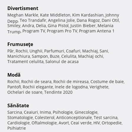
Divertisment
Meghan Markle
Kate Middleton
Kim Kardashian
Johnny
,
,
,
Teo Trandafir
Angelina Jolie
Dana Rogoz
Dani Otil
Depp
,
,
,
,
,
Smiley
Andra
Delia
Gina Pistol
Justin Bieber
Melania
,
,
,
,
,
Program TV
Program Pro TV
Program Antena 1
Trump
,
,
,
Frumuseţe
Păr
Rochii
Unghii
Parfumuri
Coafuri
Machiaj
Sani
,
,
,
,
,
,
,
Manichiura
Sampon
Buze
Celulita
Machiaj ochi
,
,
,
,
,
Tratament celulita
Salonul de acasa
,
Modă
Rochii
Rochii de seara
Rochii de mireasa
Costume de baie
,
,
,
,
Pantofi
Rochii elegante
Inele de logodna
Verighete
,
,
,
,
Ochelari de soare
Tendinte 2020
,
Sănătate
Sarcina
Ceaiuri
Inima
Psihologie
Ginecologie
,
,
,
,
,
Stomatologie
Colesterol
Anticonceptionale
Test sarcina
,
,
,
,
Cardiologie
Oftalmologie
Avort
Ceai verde
HIV
Ortopedie
,
,
,
,
,
,
Psihiatrie