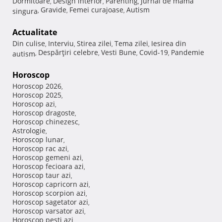
Dormitoare
Design interior
Parenting
Jurnal de mama
,
,
,
Gravide
Femei curajoase
Autism
singura
,
,
,
Actualitate
Din culise
Interviu
Stirea zilei
Tema zilei
Iesirea din
,
,
,
,
Despărţiri celebre
Vesti Bune
Covid-19
Pandemie
autism
,
,
,
,
Horoscop
Horoscop 2026
,
Horoscop 2025
,
Horoscop azi
,
Horoscop dragoste
,
Horoscop chinezesc
,
Astrologie
,
Horoscop lunar
,
Horoscop rac azi
,
Horoscop gemeni azi
,
Horoscop fecioara azi
,
Horoscop taur azi
,
Horoscop capricorn azi
,
Horoscop scorpion azi
,
Horoscop sagetator azi
,
Horoscop varsator azi
,
Horoscop pesti azi
,