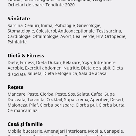
Ochelari de soare
Tendinte 2020
,
Sănătate
Sarcina
Ceaiuri
Inima
Psihologie
Ginecologie
,
,
,
,
,
Stomatologie
Colesterol
Anticonceptionale
Test sarcina
,
,
,
,
Cardiologie
Oftalmologie
Avort
Ceai verde
HIV
Ortopedie
,
,
,
,
,
,
Psihiatrie
Dietă & Fitness
Diete
Fitness
Dieta Dukan
Relaxare
Yoga
Intretinere
,
,
,
,
,
,
Aerobic
Exercitii abdomen
Nutritie
Dieta de slabit
Dieta
,
,
,
,
Silueta
Dieta ketogenica
Sala de acasa
disociata
,
,
,
Reţete
Mancare
Paste
Ciorba
Peste
Sos
Salata
Cafea
Supa
,
,
,
,
,
,
,
,
Dulceata
Tocanita
Cocktail
Supa crema
Aperitive
Desert
,
,
,
,
,
,
Maioneza
Pilaf
Ciorba perisoare
Ciorba pui
Ciorba burta
,
,
,
,
,
Ce mancam azi
Casă şi familie
Mobila bucatarie
Amenajari interioare
Mobila
Canapele
,
,
,
,