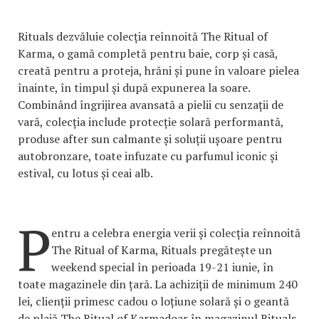
Rituals dezvăluie colecția reînnoită The Ritual of
Karma, o gamă completă pentru baie, corp și casă,
creată pentru a proteja, hrăni și pune în valoare pielea
înainte, în timpul și după expunerea la soare.
Combinând îngrijirea avansată a pielii cu senzații de
vară, colecția include protecție solară performantă,
produse after sun calmante și soluții ușoare pentru
autobronzare, toate infuzate cu parfumul iconic și
estival, cu lotus și ceai alb.
P
entru a celebra energia verii și colecția reînnoită
The Ritual of Karma, Rituals pregătește un
weekend special în perioada 19-21 iunie, în
toate magazinele din țară. La achiziții de minimum 240
lei, clienții primesc cadou o loțiune solară și o geantă
de plajă The Ritual of Karmadoar în magazinul Rituals