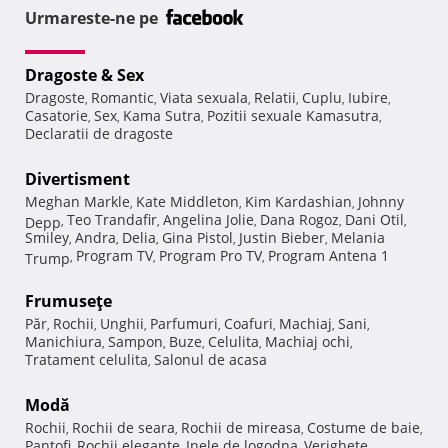
Urmareste-ne pe
Dragoste & Sex
Dragoste
Romantic
Viata sexuala
Relatii
Cuplu
Iubire
,
,
,
,
,
,
Casatorie
Sex
Kama Sutra
Pozitii sexuale Kamasutra
,
,
,
,
Declaratii de dragoste
Divertisment
Meghan Markle
Kate Middleton
Kim Kardashian
Johnny
,
,
,
Teo Trandafir
Angelina Jolie
Dana Rogoz
Dani Otil
Depp
,
,
,
,
,
Smiley
Andra
Delia
Gina Pistol
Justin Bieber
Melania
,
,
,
,
,
Program TV
Program Pro TV
Program Antena 1
Trump
,
,
,
Frumuseţe
Păr
Rochii
Unghii
Parfumuri
Coafuri
Machiaj
Sani
,
,
,
,
,
,
,
Manichiura
Sampon
Buze
Celulita
Machiaj ochi
,
,
,
,
,
Tratament celulita
Salonul de acasa
,
Modă
Rochii
Rochii de seara
Rochii de mireasa
Costume de baie
,
,
,
,
Pantofi
Rochii elegante
Inele de logodna
Verighete
,
,
,
,