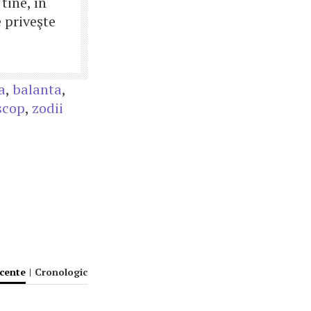
tine, în
 priveşte
a
,
balanta
,
scop
,
zodii
ecente
|
Cronologic