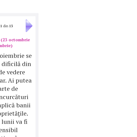
1
din
13
 (23 octombrie
mbrie)
oiembrie se
dificilă din
de vedere
ar. Ai putea
arte de
încurcături
plică banii
prietăţile.
 lunii va fi
ensibil