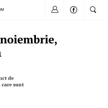
Nu ai cont?
Inregistreaza-
UM
 noiembrie,
a
nct de
u care sunt