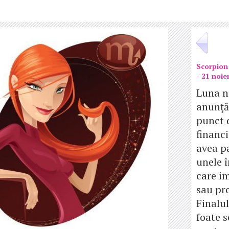
Scorpion
- 21 noie
Luna n
anunţă 
punct 
financi
avea p
unele 
care im
sau pro
Finalul
foate s