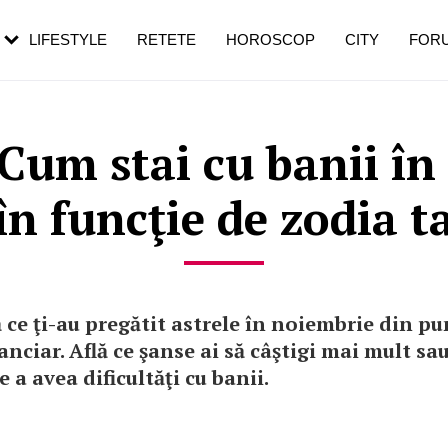
rezești mai des
Cât durează, cum te pregătești și cât
i în vârstă
de dureroasă este investigația
LIFESTYLE
RETETE
HOROSCOP
CITY
FOR
Cum stai cu banii în
în funcţie de zodia t
ce ţi-au pregătit astrele în noiembrie din pu
anciar. Află ce şanse ai să câştigi mai mult sa
e a avea dificultăţi cu banii.