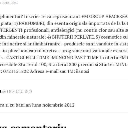
 2012, 00:40
suplimentar? Inscrie- te ca reprezentant FM GROUP AFACERE
 piata; 1) PARFUMURI, din esenta originala importata de la la
TERGENTI profesionali, antialergici (nu contin clor sau alte 
din minerale naturale; 4) BIJUTERII PERLATE. 5) cosmetice cu
se intinerire si antiimbatranire - produsele sunt vandute in si
- in plus: bonusuri din retea - programe motivationale excursii
pus - CASTIGI FULL TIME- MUNCIND PART TIME In oferta FM
esibile Starterul 100, Starterul 200 precum si Starter MINI.
: 0721151222 Adresa e-mail sau IM: iianosi
n
pe 1 Nov 2012, 15:08
ra si cu bani an luna noiembrie 2012