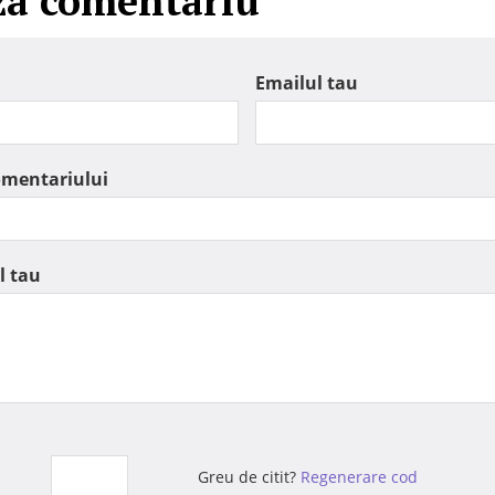
za comentariu
Emailul tau
omentariului
l tau
Greu de citit?
Regenerare cod