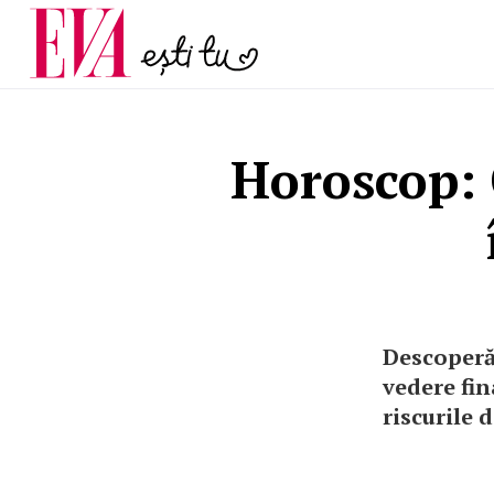
și 60 de ani. De ce te t
Carieră
pe măsură ce înaintez
Actualitate
Horoscop: 
Descoperă 
vedere fin
riscurile d