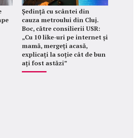
e
Ședință cu scântei din
ape
cauza metroului din Cluj.
Boc, către consilierii USR:
„Cu 10 like-uri pe internet și
mamă, mergeți acasă,
explicați la soție cât de bun
ați fost astăzi”