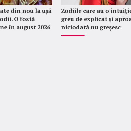
ate din nou la ușă
Zodiile care au o intuiți
odii. O fostă
greu de explicat și apro
ine în august 2026
niciodată nu greșesc