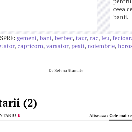
pentru 
ceea ce
banii.
SPRE:
gemeni
,
bani
,
berbec
,
taur
,
rac
,
leu
,
fecioar
etator
,
capricorn
,
varsator
,
pesti
,
noiembrie
,
horo
De
Selena Stamate
rii (2)
NTARIU
Afiseaza:
Cele mai r