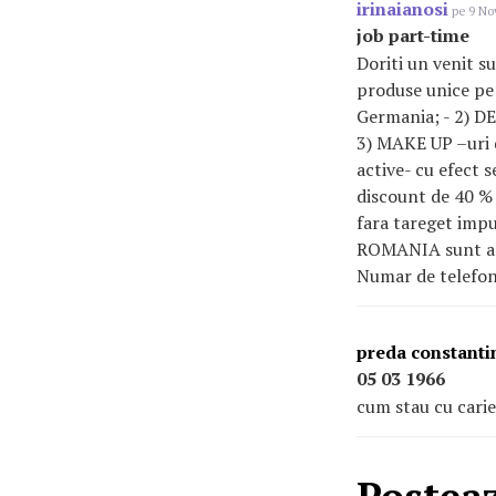
irinaianosi
pe 9 Nov
job part-time
Doriti un venit 
produse unice pe
Germania; - 2) DE
3) MAKE UP –uri 
active- cu efect 
discount de 40 % 
fara tareget im
ROMANIA sunt acc
Numar de telefon
preda constanti
05 03 1966
cum stau cu carie