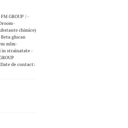
A FM GROUP : -
 Droom-
substante chimice)
 Beta glucan
stem mlm-
 in strainatate -
 GROUP
 Date de contact: