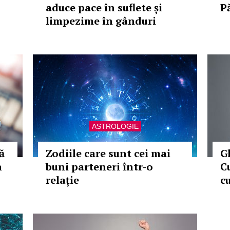
aduce pace în suflete și
P
limpezime în gânduri
ASTROLOGIE
ă
Zodiile care sunt cei mai
G
n
buni parteneri într-o
C
relație
c