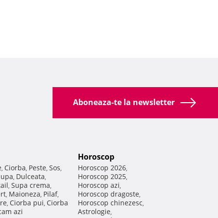
Aboneaza-te la newsletter
Horoscop
e
Ciorba
Peste
Sos
Horoscop 2026
,
,
,
,
,
Supa
Dulceata
Horoscop 2025
,
,
,
ail
Supa crema
Horoscop azi
,
,
,
rt
Maioneza
Pilaf
Horoscop dragoste
,
,
,
,
re
Ciorba pui
Ciorba
Horoscop chinezesc
,
,
,
am azi
Astrologie
,