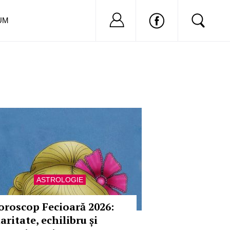
Nu ai cont?
Inregistreaza-
UM
ASTROLOGIE
oroscop Fecioară 2026:
aritate, echilibru și