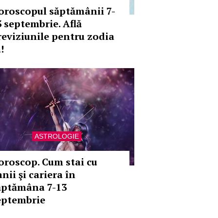
oroscopul săptămânii 7-
3 septembrie. Află
reviziunile pentru zodia
!
ASTROLOGIE
oroscop. Cum stai cu
nii şi cariera în
ăptămâna 7-13
eptembrie