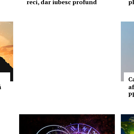
reci, dar iubesc profund
p
Ca
ă
a
P