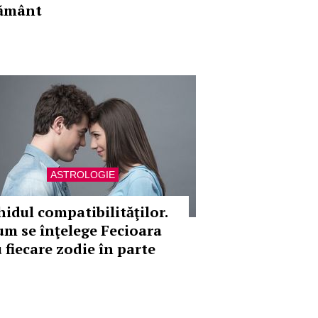
ământ
ASTROLOGIE
hidul compatibilităţilor.
um se înţelege Fecioara
u fiecare zodie în parte