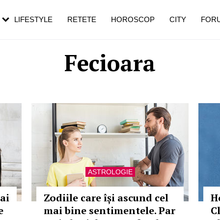
rezești mai des
Cât durează, cum te pregătești și cât
i în vârstă
de dureroasă este investigația
LIFESTYLE
RETETE
HOROSCOP
CITY
FOR
Fecioara
ASTROLOGIE
ai
Zodiile care își ascund cel
H
e
mai bine sentimentele. Par
Cl