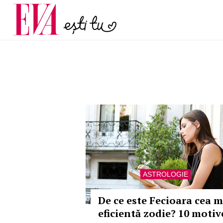
și 60 de ani. De ce te t
Carieră
pe măsură ce înaintez
Actualitate
ASTROLOGIE
De ce este Fecioara cea m
eficientă zodie? 10 motiv