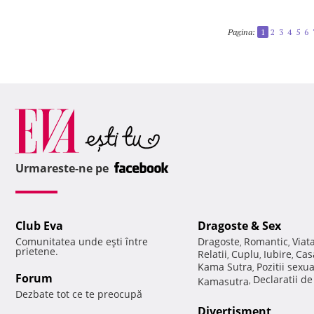
Pagina:
1
2
3
4
5
6
Urmareste-ne pe
Club Eva
Dragoste & Sex
Comunitatea unde eşti între
Dragoste
Romantic
Viat
,
,
prietene.
Relatii
Cuplu
Iubire
Cas
,
,
,
Kama Sutra
Pozitii sexu
,
Forum
Declaratii d
Kamasutra
,
Dezbate tot ce te preocupă
Divertisment