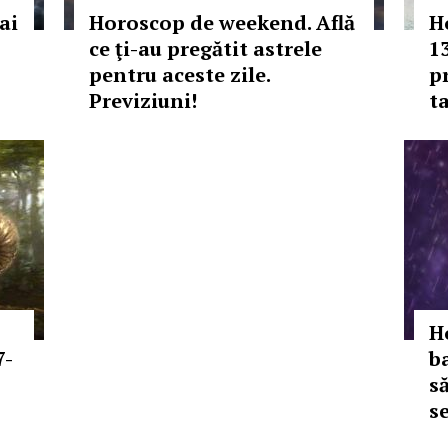
ai
Horoscop de weekend. Află
H
ce ţi-au pregătit astrele
1
pentru aceste zile.
p
Previziuni!
ta
H
7-
ba
s
s