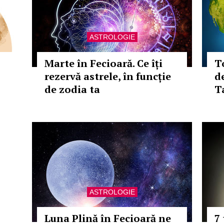
ASTROLOGIE
Marte în Fecioară. Ce îți
To
rezervă astrele, în funcție
d
de zodia ta
T
ASTROLOGIE
Luna Plină în Fecioară ne
7 