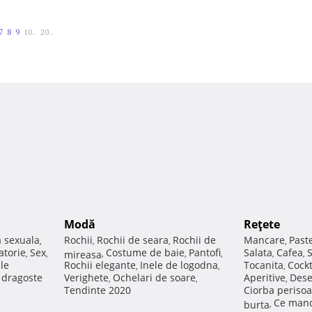
7
8
9
10..
20..
Modă
Reţete
a sexuala
Rochii
Rochii de seara
Rochii de
Mancare
Past
,
,
,
,
atorie
Sex
Costume de baie
Pantofi
Salata
Cafea
,
,
mireasa
,
,
,
,
,
ale
Rochii elegante
Inele de logodna
Tocanita
Cockt
,
,
,
e dragoste
Verighete
Ochelari de soare
Aperitive
Dese
,
,
,
Tendinte 2020
Ciorba perisoa
Ce manc
burta
,