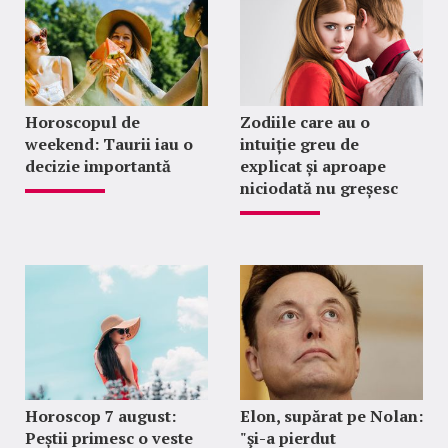
Horoscopul de
Zodiile care au o
weekend: Taurii iau o
intuiție greu de
decizie importantă
explicat și aproape
niciodată nu greșesc
Horoscop 7 august:
Elon, supărat pe Nolan:
Peștii primesc o veste
"şi-a pierdut