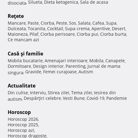
Silueta
Dieta ketogenica
Sala de acasa
disociata
,
,
,
Reţete
Mancare
Paste
Ciorba
Peste
Sos
Salata
Cafea
Supa
,
,
,
,
,
,
,
,
Dulceata
Tocanita
Cocktail
Supa crema
Aperitive
Desert
,
,
,
,
,
,
Maioneza
Pilaf
Ciorba perisoare
Ciorba pui
Ciorba burta
,
,
,
,
,
Ce mancam azi
Casă şi familie
Mobila bucatarie
Amenajari interioare
Mobila
Canapele
,
,
,
,
Dormitoare
Design interior
Parenting
Jurnal de mama
,
,
,
Gravide
Femei curajoase
Autism
singura
,
,
,
Actualitate
Din culise
Interviu
Stirea zilei
Tema zilei
Iesirea din
,
,
,
,
Despărţiri celebre
Vesti Bune
Covid-19
Pandemie
autism
,
,
,
,
Horoscop
Horoscop 2026
,
Horoscop 2025
,
Horoscop azi
,
Horoscop dragoste
,