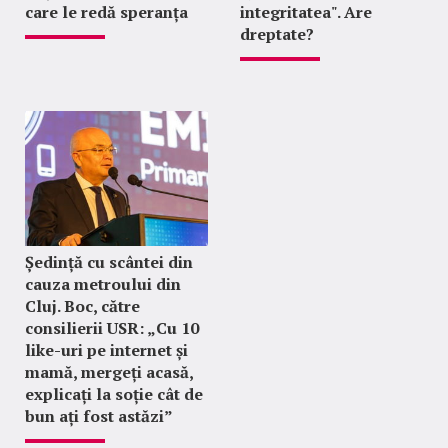
care le redă speranța
integritatea". Are
dreptate?
Ședință cu scântei din
cauza metroului din
Cluj. Boc, către
consilierii USR: „Cu 10
like-uri pe internet și
mamă, mergeți acasă,
explicați la soție cât de
bun ați fost astăzi”