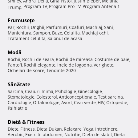
Smiley
Andra
Delia
Gina Pistol
Justin Bieber
Melania
,
,
,
,
,
Program TV
Program Pro TV
Program Antena 1
Trump
,
,
,
Frumuseţe
Păr
Rochii
Unghii
Parfumuri
Coafuri
Machiaj
Sani
,
,
,
,
,
,
,
Manichiura
Sampon
Buze
Celulita
Machiaj ochi
,
,
,
,
,
Tratament celulita
Salonul de acasa
,
Modă
Rochii
Rochii de seara
Rochii de mireasa
Costume de baie
,
,
,
,
Pantofi
Rochii elegante
Inele de logodna
Verighete
,
,
,
,
Ochelari de soare
Tendinte 2020
,
Sănătate
Sarcina
Ceaiuri
Inima
Psihologie
Ginecologie
,
,
,
,
,
Stomatologie
Colesterol
Anticonceptionale
Test sarcina
,
,
,
,
Cardiologie
Oftalmologie
Avort
Ceai verde
HIV
Ortopedie
,
,
,
,
,
,
Psihiatrie
Dietă & Fitness
Diete
Fitness
Dieta Dukan
Relaxare
Yoga
Intretinere
,
,
,
,
,
,
Aerobic
Exercitii abdomen
Nutritie
Dieta de slabit
Dieta
,
,
,
,