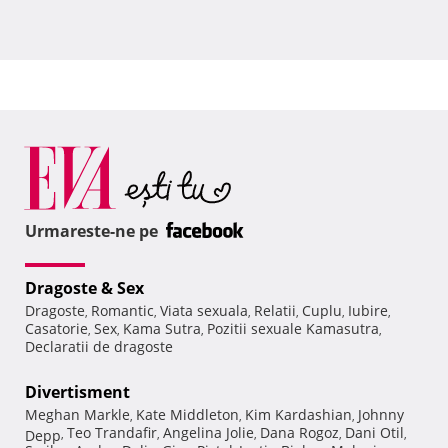
Urmareste-ne pe
Dragoste & Sex
Dragoste
Romantic
Viata sexuala
Relatii
Cuplu
Iubire
,
,
,
,
,
,
Casatorie
Sex
Kama Sutra
Pozitii sexuale Kamasutra
,
,
,
,
Declaratii de dragoste
Divertisment
Meghan Markle
Kate Middleton
Kim Kardashian
Johnny
,
,
,
Teo Trandafir
Angelina Jolie
Dana Rogoz
Dani Otil
Depp
,
,
,
,
,