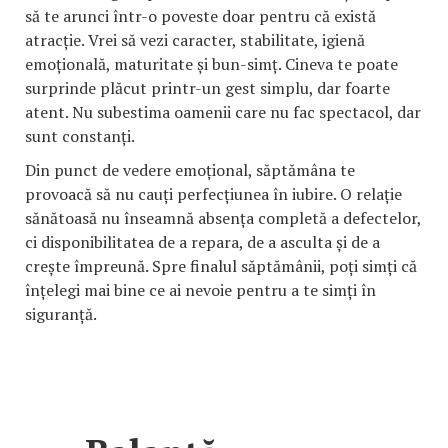
să te arunci într-o poveste doar pentru că există
atracție. Vrei să vezi caracter, stabilitate, igienă
emoțională, maturitate și bun-simț. Cineva te poate
surprinde plăcut printr-un gest simplu, dar foarte
atent. Nu subestima oamenii care nu fac spectacol, dar
sunt constanți.
Din punct de vedere emoțional, săptămâna te
provoacă să nu cauți perfecțiunea în iubire. O relație
sănătoasă nu înseamnă absența completă a defectelor,
ci disponibilitatea de a repara, de a asculta și de a
crește împreună. Spre finalul săptămânii, poți simți că
înțelegi mai bine ce ai nevoie pentru a te simți în
siguranță.