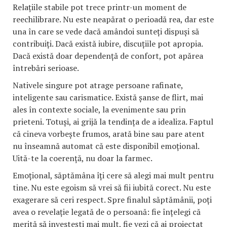
Relațiile stabile pot trece printr-un moment de
reechilibrare. Nu este neapărat o perioadă rea, dar este
una în care se vede dacă amândoi sunteți dispuși să
contribuiți. Dacă există iubire, discuțiile pot apropia.
Dacă există doar dependență de confort, pot apărea
întrebări serioase.
Nativele singure pot atrage persoane rafinate,
inteligente sau carismatice. Există șanse de flirt, mai
ales în contexte sociale, la evenimente sau prin
prieteni. Totuși, ai grijă la tendința de a idealiza. Faptul
că cineva vorbește frumos, arată bine sau pare atent
nu înseamnă automat că este disponibil emoțional.
Uită-te la coerență, nu doar la farmec.
Emoțional, săptămâna îți cere să alegi mai mult pentru
tine. Nu este egoism să vrei să fii iubită corect. Nu este
exagerare să ceri respect. Spre finalul săptămânii, poți
avea o revelație legată de o persoană: fie înțelegi că
merită să investești mai mult, fie vezi că ai proiectat