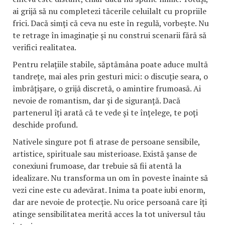
ai grijă să nu completezi tăcerile celuilalt cu propriile
frici. Dacă simți că ceva nu este în regulă, vorbește. Nu
te retrage în imaginație și nu construi scenarii fără să
verifici realitatea.
Pentru relațiile stabile, săptămâna poate aduce multă
tandrețe, mai ales prin gesturi mici: o discuție seara, o
îmbrățișare, o grijă discretă, o amintire frumoasă. Ai
nevoie de romantism, dar și de siguranță. Dacă
partenerul îți arată că te vede și te înțelege, te poți
deschide profund.
Nativele singure pot fi atrase de persoane sensibile,
artistice, spirituale sau misterioase. Există șanse de
conexiuni frumoase, dar trebuie să fii atentă la
idealizare. Nu transforma un om în poveste înainte să
vezi cine este cu adevărat. Inima ta poate iubi enorm,
dar are nevoie de protecție. Nu orice persoană care îți
atinge sensibilitatea merită acces la tot universul tău