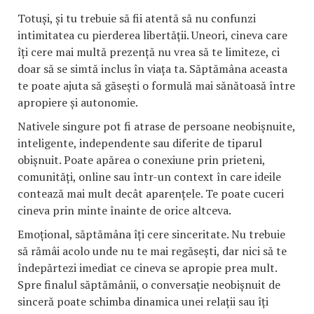
Totuși, și tu trebuie să fii atentă să nu confunzi
intimitatea cu pierderea libertății. Uneori, cineva care
îți cere mai multă prezență nu vrea să te limiteze, ci
doar să se simtă inclus în viața ta. Săptămâna aceasta
te poate ajuta să găsești o formulă mai sănătoasă între
apropiere și autonomie.
Nativele singure pot fi atrase de persoane neobișnuite,
inteligente, independente sau diferite de tiparul
obișnuit. Poate apărea o conexiune prin prieteni,
comunități, online sau într-un context în care ideile
contează mai mult decât aparențele. Te poate cuceri
cineva prin minte înainte de orice altceva.
Emoțional, săptămâna îți cere sinceritate. Nu trebuie
să rămâi acolo unde nu te mai regăsești, dar nici să te
îndepărtezi imediat ce cineva se apropie prea mult.
Spre finalul săptămânii, o conversație neobișnuit de
sinceră poate schimba dinamica unei relații sau îți