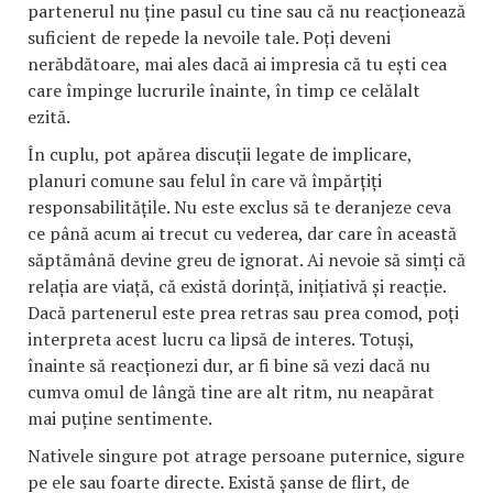
partenerul nu ține pasul cu tine sau că nu reacționează
suficient de repede la nevoile tale. Poți deveni
nerăbdătoare, mai ales dacă ai impresia că tu ești cea
care împinge lucrurile înainte, în timp ce celălalt
ezită.
În cuplu, pot apărea discuții legate de implicare,
planuri comune sau felul în care vă împărțiți
responsabilitățile. Nu este exclus să te deranjeze ceva
ce până acum ai trecut cu vederea, dar care în această
săptămână devine greu de ignorat. Ai nevoie să simți că
relația are viață, că există dorință, inițiativă și reacție.
Dacă partenerul este prea retras sau prea comod, poți
interpreta acest lucru ca lipsă de interes. Totuși,
înainte să reacționezi dur, ar fi bine să vezi dacă nu
cumva omul de lângă tine are alt ritm, nu neapărat
mai puține sentimente.
Nativele singure pot atrage persoane puternice, sigure
pe ele sau foarte directe. Există șanse de flirt, de