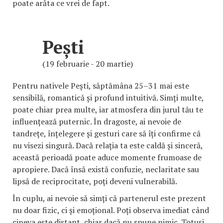
poate arăta ce vrei de fapt.
Pești
(19 februarie - 20 martie)
Pentru nativele Pești, săptămâna 25–31 mai este
sensibilă, romantică și profund intuitivă. Simți multe,
poate chiar prea multe, iar atmosfera din jurul tău te
influențează puternic. În dragoste, ai nevoie de
tandrețe, înțelegere și gesturi care să îți confirme că
nu visezi singură. Dacă relația ta este caldă și sinceră,
această perioadă poate aduce momente frumoase de
apropiere. Dacă însă există confuzie, neclaritate sau
lipsă de reciprocitate, poți deveni vulnerabilă.
În cuplu, ai nevoie să simți că partenerul este prezent
nu doar fizic, ci și emoțional. Poți observa imediat când
cineva este distant, chiar dacă nu spune nimic. Totuși,