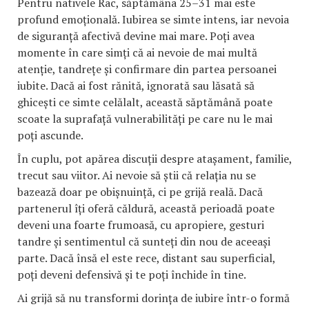
Pentru nativele Rac, săptămâna 25–31 mai este
profund emoțională. Iubirea se simte intens, iar nevoia
de siguranță afectivă devine mai mare. Poți avea
momente în care simți că ai nevoie de mai multă
atenție, tandrețe și confirmare din partea persoanei
iubite. Dacă ai fost rănită, ignorată sau lăsată să
ghicești ce simte celălalt, această săptămână poate
scoate la suprafață vulnerabilități pe care nu le mai
poți ascunde.
În cuplu, pot apărea discuții despre atașament, familie,
trecut sau viitor. Ai nevoie să știi că relația nu se
bazează doar pe obișnuință, ci pe grijă reală. Dacă
partenerul îți oferă căldură, această perioadă poate
deveni una foarte frumoasă, cu apropiere, gesturi
tandre și sentimentul că sunteți din nou de aceeași
parte. Dacă însă el este rece, distant sau superficial,
poți deveni defensivă și te poți închide în tine.
Ai grijă să nu transformi dorința de iubire într-o formă