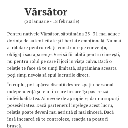
Vărsător
(20 ianuarie - 18 februarie)
Pentru nativele Vărsător, săptămâna 25–31 mai aduce
dorința de autenticitate și libertate emoțională. Nu mai
ai răbdare pentru relații construite pe convenții,
obligații sau aparențe. Vrei să fii iubită pentru cine ești,
nu pentru rolul pe care îl joci în viața cuiva. Dacă o
relație te face să te simți limitată, săptămâna aceasta
poți simți nevoia să spui lucrurile direct.
În cuplu, pot apărea discuții despre spațiu personal,
independență și felul în care fiecare își păstrează
individualitatea. Ai nevoie de apropiere, dar nu suporți
posesivitatea. Dacă partenerul înțelege acest lucru,
relația poate deveni mai aerisită și mai sinceră. Dacă
însă încearcă să te controleze, reacția ta poate fi
bruscă.