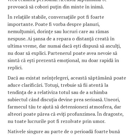
provoacă să cobori puțin din minte în inimă.
În relațiile stabile, conversațiile pot fi foarte
importante. Poate fi vorba despre planuri,
nemulțumiri, dorințe sau lucruri care au rămas
nespuse. Ai șansa de a repara o distanță creată în
ultima vreme, dar numai dacă ești dispusă să asculți,
nu doar să explici. Partenerul poate avea nevoie să
simtă că ești prezentă emoțional, nu doar rapidă în
replici.
Dacă au existat neînțelegeri, această săptămână poate
aduce clarificări. Totuși, trebuie să fii atentă la
tendința de a relativiza totul sau de a schimba
subiectul când discuția devine prea serioasă. Uneori,
farmecul tău te ajută să detensionezi atmosfera, dar
alteori poate părea că eviți profunzimea. În dragoste,
nu toate lucrurile pot fi rezolvate prin umor.
Nativele singure au parte de o perioadă foarte bună