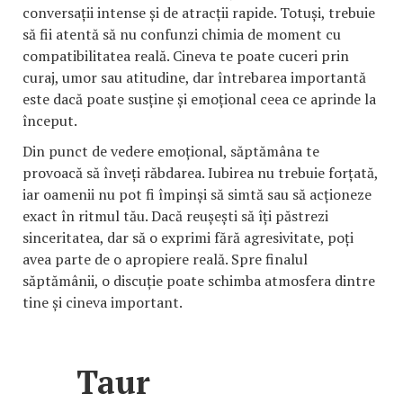
conversații intense și de atracții rapide. Totuși, trebuie
să fii atentă să nu confunzi chimia de moment cu
compatibilitatea reală. Cineva te poate cuceri prin
curaj, umor sau atitudine, dar întrebarea importantă
este dacă poate susține și emoțional ceea ce aprinde la
început.
Din punct de vedere emoțional, săptămâna te
provoacă să înveți răbdarea. Iubirea nu trebuie forțată,
iar oamenii nu pot fi împinși să simtă sau să acționeze
exact în ritmul tău. Dacă reușești să îți păstrezi
sinceritatea, dar să o exprimi fără agresivitate, poți
avea parte de o apropiere reală. Spre finalul
săptămânii, o discuție poate schimba atmosfera dintre
tine și cineva important.
Taur