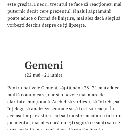
este greșită. Uneori, trecutul te face să reacționezi mai
puternic decât cere prezentul. Finalul săptămânii
poate aduce o formă de liniștire, mai ales dacă alegi să
vorbești deschis despre ce îți lipsește.
Gemeni
(22 mai - 21 iunie)
Pentru nativele Gemeni, săptămâna 25–31 mai aduce
multă comunicare, dar și o nevoie mai mare de
claritate emoțională. Ai chef să vorbești, să întrebi, să
înțelegi, să analizezi semnale și să testezi reacții. În
același timp, există riscul să transformi iubirea într-un
joc mental, mai ales dacă nu ești sigură ce simți sau ce
vrea cealaltă persoană. Această săptămână te