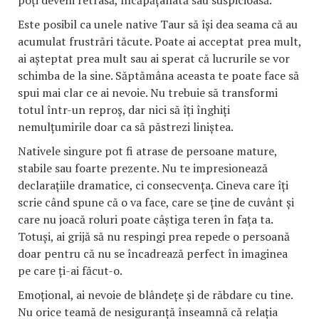
poți deveni retrasă, încăpățânată sau suspicioasă.
Este posibil ca unele native Taur să își dea seama că au
acumulat frustrări tăcute. Poate ai acceptat prea mult,
ai așteptat prea mult sau ai sperat că lucrurile se vor
schimba de la sine. Săptămâna aceasta te poate face să
spui mai clar ce ai nevoie. Nu trebuie să transformi
totul într-un reproș, dar nici să îți înghiți
nemulțumirile doar ca să păstrezi liniștea.
Nativele singure pot fi atrase de persoane mature,
stabile sau foarte prezente. Nu te impresionează
declarațiile dramatice, ci consecvența. Cineva care îți
scrie când spune că o va face, care se ține de cuvânt și
care nu joacă roluri poate câștiga teren în fața ta.
Totuși, ai grijă să nu respingi prea repede o persoană
doar pentru că nu se încadrează perfect în imaginea
pe care ți-ai făcut-o.
Emoțional, ai nevoie de blândețe și de răbdare cu tine.
Nu orice teamă de nesiguranță înseamnă că relația