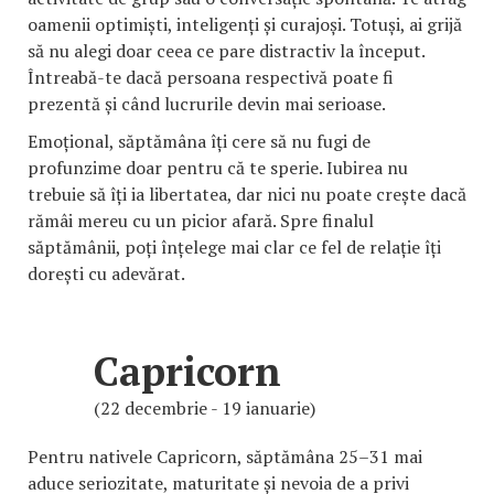
oamenii optimiști, inteligenți și curajoși. Totuși, ai grijă
să nu alegi doar ceea ce pare distractiv la început.
Întreabă-te dacă persoana respectivă poate fi
prezentă și când lucrurile devin mai serioase.
Emoțional, săptămâna îți cere să nu fugi de
profunzime doar pentru că te sperie. Iubirea nu
trebuie să îți ia libertatea, dar nici nu poate crește dacă
rămâi mereu cu un picior afară. Spre finalul
săptămânii, poți înțelege mai clar ce fel de relație îți
dorești cu adevărat.
Capricorn
(22 decembrie - 19 ianuarie)
Pentru nativele Capricorn, săptămâna 25–31 mai
aduce seriozitate, maturitate și nevoia de a privi