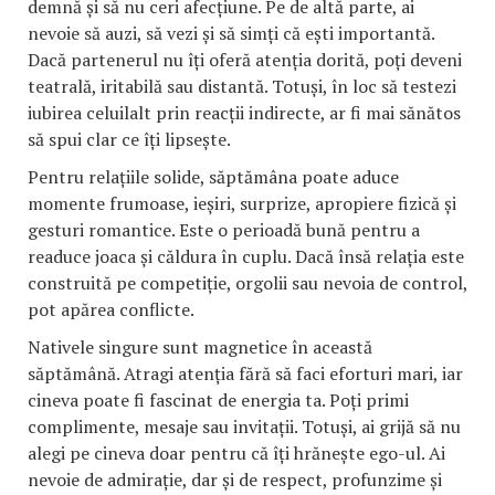
demnă și să nu ceri afecțiune. Pe de altă parte, ai
nevoie să auzi, să vezi și să simți că ești importantă.
Dacă partenerul nu îți oferă atenția dorită, poți deveni
teatrală, iritabilă sau distantă. Totuși, în loc să testezi
iubirea celuilalt prin reacții indirecte, ar fi mai sănătos
să spui clar ce îți lipsește.
Pentru relațiile solide, săptămâna poate aduce
momente frumoase, ieșiri, surprize, apropiere fizică și
gesturi romantice. Este o perioadă bună pentru a
readuce joaca și căldura în cuplu. Dacă însă relația este
construită pe competiție, orgolii sau nevoia de control,
pot apărea conflicte.
Nativele singure sunt magnetice în această
săptămână. Atragi atenția fără să faci eforturi mari, iar
cineva poate fi fascinat de energia ta. Poți primi
complimente, mesaje sau invitații. Totuși, ai grijă să nu
alegi pe cineva doar pentru că îți hrănește ego-ul. Ai
nevoie de admirație, dar și de respect, profunzime și