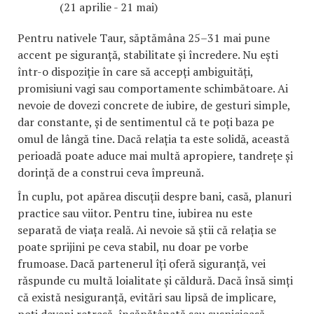
(21 aprilie - 21 mai)
Pentru nativele Taur, săptămâna 25–31 mai pune
accent pe siguranță, stabilitate și încredere. Nu ești
într-o dispoziție în care să accepți ambiguități,
promisiuni vagi sau comportamente schimbătoare. Ai
nevoie de dovezi concrete de iubire, de gesturi simple,
dar constante, și de sentimentul că te poți baza pe
omul de lângă tine. Dacă relația ta este solidă, această
perioadă poate aduce mai multă apropiere, tandrețe și
dorință de a construi ceva împreună.
În cuplu, pot apărea discuții despre bani, casă, planuri
practice sau viitor. Pentru tine, iubirea nu este
separată de viața reală. Ai nevoie să știi că relația se
poate sprijini pe ceva stabil, nu doar pe vorbe
frumoase. Dacă partenerul îți oferă siguranță, vei
răspunde cu multă loialitate și căldură. Dacă însă simți
că există nesiguranță, evitări sau lipsă de implicare,