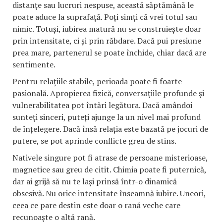
distanțe sau lucruri nespuse, această săptămână le
poate aduce la suprafață. Poți simți că vrei totul sau
nimic. Totuși, iubirea matură nu se construiește doar
prin intensitate, ci și prin răbdare. Dacă pui presiune
prea mare, partenerul se poate închide, chiar dacă are
sentimente.
Pentru relațiile stabile, perioada poate fi foarte
pasională. Apropierea fizică, conversațiile profunde și
vulnerabilitatea pot întări legătura. Dacă amândoi
sunteți sinceri, puteți ajunge la un nivel mai profund
de înțelegere. Dacă însă relația este bazată pe jocuri de
putere, se pot aprinde conflicte greu de stins.
Nativele singure pot fi atrase de persoane misterioase,
magnetice sau greu de citit. Chimia poate fi puternică,
dar ai grijă să nu te lași prinsă într-o dinamică
obsesivă. Nu orice intensitate înseamnă iubire. Uneori,
ceea ce pare destin este doar o rană veche care
recunoaște o altă rană.