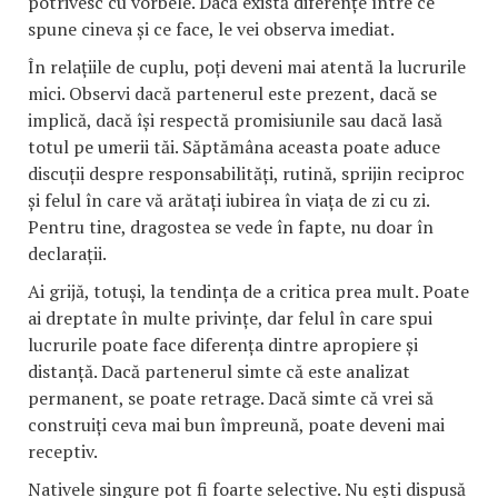
potrivesc cu vorbele. Dacă există diferențe între ce
spune cineva și ce face, le vei observa imediat.
În relațiile de cuplu, poți deveni mai atentă la lucrurile
mici. Observi dacă partenerul este prezent, dacă se
implică, dacă își respectă promisiunile sau dacă lasă
totul pe umerii tăi. Săptămâna aceasta poate aduce
discuții despre responsabilități, rutină, sprijin reciproc
și felul în care vă arătați iubirea în viața de zi cu zi.
Pentru tine, dragostea se vede în fapte, nu doar în
declarații.
Ai grijă, totuși, la tendința de a critica prea mult. Poate
ai dreptate în multe privințe, dar felul în care spui
lucrurile poate face diferența dintre apropiere și
distanță. Dacă partenerul simte că este analizat
permanent, se poate retrage. Dacă simte că vrei să
construiți ceva mai bun împreună, poate deveni mai
receptiv.
Nativele singure pot fi foarte selective. Nu ești dispusă