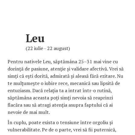
Leu
(22 iulie - 22 august)
Pentru nativele Leu, săptămâna 25–31 mai vine cu
dorință de pasiune, atenție și validare afectivă. Vrei să
simți că ești dorită, admirată și aleasă fără ezitare. Nu
te mulțumește o iubire rece, mecanică sau lipsită de
entuziasm. Dacă relația ta a intrat într-o rutină,
săptămâna aceasta poți simți nevoia să reaprinzi
flacăra sau să atragi atenția asupra faptului că ai
nevoie de mai mult.
În cuplu, poate exista o tensiune între orgoliu și
vulnerabilitate. Pe de o parte, vrei să fii puternică,