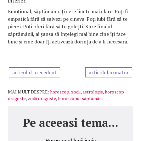
interior.
Emoțional, săptămâna îți cere limite mai clare. Poți fi
empatică fără să salvezi pe cineva. Poți iubi fără să te
pierzi. Poți oferi fără să te golești. Spre finalul
săptămânii, ai șansa să înțelegi mai bine cine îți face
bine și cine doar îți activează dorința de a fi necesară.
articolul precedent
articolul urmator
MAI MULT DESPRE:
horoscop
,
zodii
,
astrologie
,
horoscop
dragoste
,
zodii dragoste
,
horoscopul săptămânii
Pe aceeasi tema...
Horoscopul lunii iunie