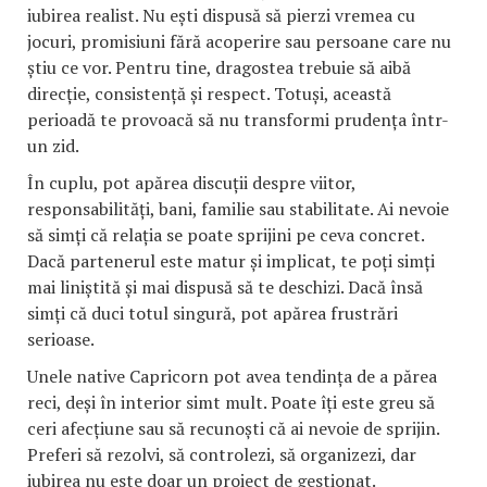
iubirea realist. Nu ești dispusă să pierzi vremea cu
jocuri, promisiuni fără acoperire sau persoane care nu
știu ce vor. Pentru tine, dragostea trebuie să aibă
direcție, consistență și respect. Totuși, această
perioadă te provoacă să nu transformi prudența într-
un zid.
În cuplu, pot apărea discuții despre viitor,
responsabilități, bani, familie sau stabilitate. Ai nevoie
să simți că relația se poate sprijini pe ceva concret.
Dacă partenerul este matur și implicat, te poți simți
mai liniștită și mai dispusă să te deschizi. Dacă însă
simți că duci totul singură, pot apărea frustrări
serioase.
Unele native Capricorn pot avea tendința de a părea
reci, deși în interior simt mult. Poate îți este greu să
ceri afecțiune sau să recunoști că ai nevoie de sprijin.
Preferi să rezolvi, să controlezi, să organizezi, dar
iubirea nu este doar un proiect de gestionat.