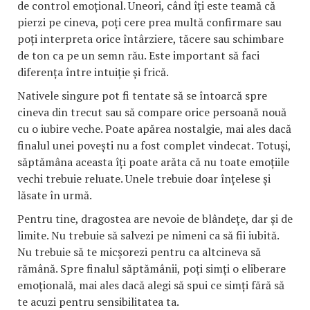
de control emoțional. Uneori, când îți este teamă că
pierzi pe cineva, poți cere prea multă confirmare sau
poți interpreta orice întârziere, tăcere sau schimbare
de ton ca pe un semn rău. Este important să faci
diferența între intuiție și frică.
Nativele singure pot fi tentate să se întoarcă spre
cineva din trecut sau să compare orice persoană nouă
cu o iubire veche. Poate apărea nostalgie, mai ales dacă
finalul unei povești nu a fost complet vindecat. Totuși,
săptămâna aceasta îți poate arăta că nu toate emoțiile
vechi trebuie reluate. Unele trebuie doar înțelese și
lăsate în urmă.
Pentru tine, dragostea are nevoie de blândețe, dar și de
limite. Nu trebuie să salvezi pe nimeni ca să fii iubită.
Nu trebuie să te micșorezi pentru ca altcineva să
rămână. Spre finalul săptămânii, poți simți o eliberare
emoțională, mai ales dacă alegi să spui ce simți fără să
te acuzi pentru sensibilitatea ta.