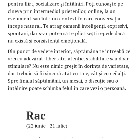
pentru flirt, socializare și întâlniri. Poți cunoaște pe
cineva prin intermediul prietenilor, online, la un
eveniment sau într-un context în care conversația
începe natural. Te atrag oamenii inteligenți, expresivi,
spontani, dar s-ar putea să te plictisești repede dacă
nu există și consistență emoțională.
Din punct de vedere interior, săptămâna te întreabă ce
vrei cu adevărat: libertate, atenție, stabilitate sau doar
stimulare? Nu este nimic greșit în dorința de varietate,
dar trebuie să fii sinceră atât cu tine, cât și cu ceilalți.
Spre finalul săptămânii, un mesaj, o discuție sau o
întâlnire poate schimba felul în care vezi o persoană.
Rac
(22 iunie - 21 iulie)