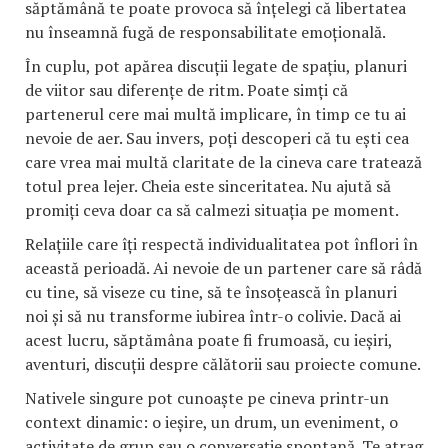
săptămână te poate provoca să înțelegi că libertatea
nu înseamnă fugă de responsabilitate emoțională.
În cuplu, pot apărea discuții legate de spațiu, planuri
de viitor sau diferențe de ritm. Poate simți că
partenerul cere mai multă implicare, în timp ce tu ai
nevoie de aer. Sau invers, poți descoperi că tu ești cea
care vrea mai multă claritate de la cineva care tratează
totul prea lejer. Cheia este sinceritatea. Nu ajută să
promiți ceva doar ca să calmezi situația pe moment.
Relațiile care îți respectă individualitatea pot înflori în
această perioadă. Ai nevoie de un partener care să râdă
cu tine, să viseze cu tine, să te însoțească în planuri
noi și să nu transforme iubirea într-o colivie. Dacă ai
acest lucru, săptămâna poate fi frumoasă, cu ieșiri,
aventuri, discuții despre călătorii sau proiecte comune.
Nativele singure pot cunoaște pe cineva printr-un
context dinamic: o ieșire, un drum, un eveniment, o
activitate de grup sau o conversație spontană. Te atrag