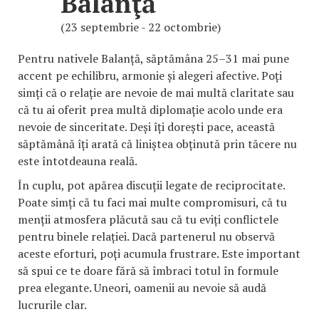
Balanţă
(23 septembrie - 22 octombrie)
Pentru nativele Balanță, săptămâna 25–31 mai pune
accent pe echilibru, armonie și alegeri afective. Poți
simți că o relație are nevoie de mai multă claritate sau
că tu ai oferit prea multă diplomație acolo unde era
nevoie de sinceritate. Deși îți dorești pace, această
săptămână îți arată că liniștea obținută prin tăcere nu
este întotdeauna reală.
În cuplu, pot apărea discuții legate de reciprocitate.
Poate simți că tu faci mai multe compromisuri, că tu
menții atmosfera plăcută sau că tu eviți conflictele
pentru binele relației. Dacă partenerul nu observă
aceste eforturi, poți acumula frustrare. Este important
să spui ce te doare fără să îmbraci totul în formule
prea elegante. Uneori, oamenii au nevoie să audă
lucrurile clar.