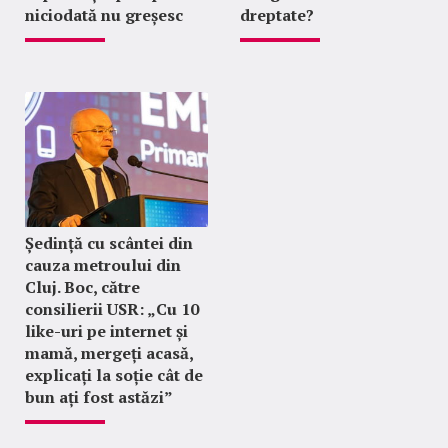
niciodată nu greșesc
dreptate?
Ședință cu scântei din
cauza metroului din
Cluj. Boc, către
consilierii USR: „Cu 10
like-uri pe internet și
mamă, mergeți acasă,
explicați la soție cât de
bun ați fost astăzi”