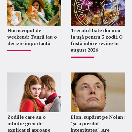
Horoscopul de
Trecutul bate din nou
weekend: Taurii iau o
la ușă pentru 3 zodii. O
decizie importantă
fostă iubire revine în
august 2026
Zodiile care au o
Elon, supărat pe Nolan:
intuiție greu de
"şi-a pierdut
explicat și aproape
integritatea". Are