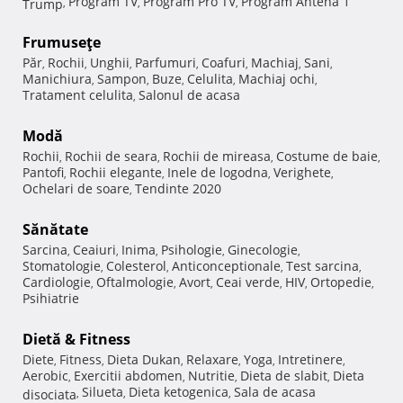
Program TV
Program Pro TV
Program Antena 1
Trump
,
,
,
Frumuseţe
Păr
Rochii
Unghii
Parfumuri
Coafuri
Machiaj
Sani
,
,
,
,
,
,
,
Manichiura
Sampon
Buze
Celulita
Machiaj ochi
,
,
,
,
,
Tratament celulita
Salonul de acasa
,
Modă
Rochii
Rochii de seara
Rochii de mireasa
Costume de baie
,
,
,
,
Pantofi
Rochii elegante
Inele de logodna
Verighete
,
,
,
,
Ochelari de soare
Tendinte 2020
,
Sănătate
Sarcina
Ceaiuri
Inima
Psihologie
Ginecologie
,
,
,
,
,
Stomatologie
Colesterol
Anticonceptionale
Test sarcina
,
,
,
,
Cardiologie
Oftalmologie
Avort
Ceai verde
HIV
Ortopedie
,
,
,
,
,
,
Psihiatrie
Dietă & Fitness
Diete
Fitness
Dieta Dukan
Relaxare
Yoga
Intretinere
,
,
,
,
,
,
Aerobic
Exercitii abdomen
Nutritie
Dieta de slabit
Dieta
,
,
,
,
Silueta
Dieta ketogenica
Sala de acasa
disociata
,
,
,