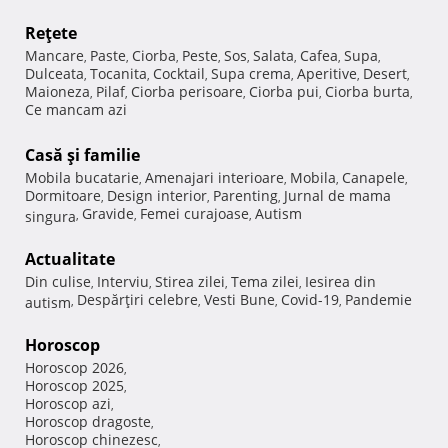
Reţete
Mancare
Paste
Ciorba
Peste
Sos
Salata
Cafea
Supa
,
,
,
,
,
,
,
,
Dulceata
Tocanita
Cocktail
Supa crema
Aperitive
Desert
,
,
,
,
,
,
Maioneza
Pilaf
Ciorba perisoare
Ciorba pui
Ciorba burta
,
,
,
,
,
Ce mancam azi
Casă şi familie
Mobila bucatarie
Amenajari interioare
Mobila
Canapele
,
,
,
,
Dormitoare
Design interior
Parenting
Jurnal de mama
,
,
,
Gravide
Femei curajoase
Autism
singura
,
,
,
Actualitate
Din culise
Interviu
Stirea zilei
Tema zilei
Iesirea din
,
,
,
,
Despărţiri celebre
Vesti Bune
Covid-19
Pandemie
autism
,
,
,
,
Horoscop
Horoscop 2026
,
Horoscop 2025
,
Horoscop azi
,
Horoscop dragoste
,
Horoscop chinezesc
,