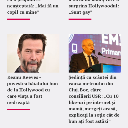
neașteptată: „Mai fă un
surprins Hollywoodul:
copil cu mine”
„Sunt gay”
Keanu Reeves -
Ședință cu scântei din
povestea băiatului bun
cauza metroului din
de la Hollywood cu
Cluj. Boc, către
care viața a fost
consilierii USR: „Cu 10
nedreaptă
like-uri pe internet și
mamă, mergeți acasă,
explicați la soție cât de
bun ați fost astăzi”