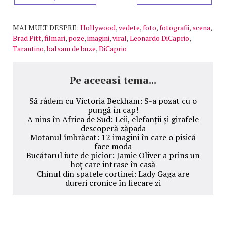
MAI MULT DESPRE:
Hollywood
,
vedete
,
foto
,
fotografii
,
scena
,
Brad Pitt
,
filmari
,
poze
,
imagini
,
viral
,
Leonardo DiCaprio
,
Tarantino
,
balsam de buze
,
DiCaprio
Pe aceeasi tema...
Să râdem cu Victoria Beckham: S-a pozat cu o
pungă în cap!
A nins în Africa de Sud: Leii, elefanții și girafele
descoperă zăpada
Motanul îmbrăcat: 12 imagini în care o pisică
face moda
Bucătarul iute de picior: Jamie Oliver a prins un
hoț care intrase în casă
Chinul din spatele cortinei: Lady Gaga are
dureri cronice în fiecare zi