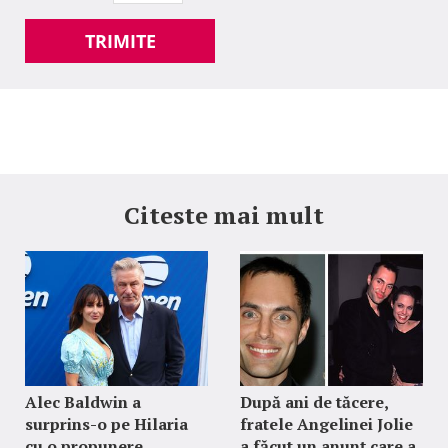
TRIMITE
Citeste mai mult
Alec Baldwin a
După ani de tăcere,
surprins-o pe Hilaria
fratele Angelinei Jolie
cu o propunere
a făcut un anunț care a