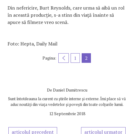
Din nefericire, Burt Reynolds, care urma să aibă un rol
în această producție, s-a stins din viață înainte să
apuce să filmeze vreo scenă.
Foto: Hepta, Daily Mail
1
2
Pagina:
De
Daniel Dumitrescu
Sunt întotdeauna la curent cu știrile interne și externe. Îmi place să vă
aduc noutăți din viața vedetelor și povești din toate colțurile lumii.
12 Septembrie 2018
articolul precedent
articolul urmator