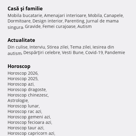
Casă şi familie
Mobila bucatarie
Amenajari interioare
Mobila
Canapele
,
,
,
,
Dormitoare
Design interior
Parenting
Jurnal de mama
,
,
,
Gravide
Femei curajoase
Autism
singura
,
,
,
Actualitate
Din culise
Interviu
Stirea zilei
Tema zilei
Iesirea din
,
,
,
,
Despărţiri celebre
Vesti Bune
Covid-19
Pandemie
autism
,
,
,
,
Horoscop
Horoscop 2026
,
Horoscop 2025
,
Horoscop azi
,
Horoscop dragoste
,
Horoscop chinezesc
,
Astrologie
,
Horoscop lunar
,
Horoscop rac azi
,
Horoscop gemeni azi
,
Horoscop fecioara azi
,
Horoscop taur azi
,
Horoscop capricorn azi
,