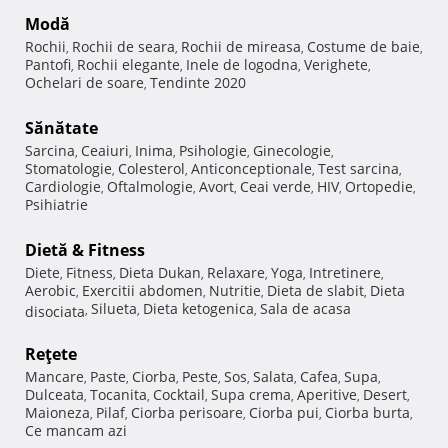
Modă
Rochii
Rochii de seara
Rochii de mireasa
Costume de baie
,
,
,
,
Pantofi
Rochii elegante
Inele de logodna
Verighete
,
,
,
,
Ochelari de soare
Tendinte 2020
,
Sănătate
Sarcina
Ceaiuri
Inima
Psihologie
Ginecologie
,
,
,
,
,
Stomatologie
Colesterol
Anticonceptionale
Test sarcina
,
,
,
,
Cardiologie
Oftalmologie
Avort
Ceai verde
HIV
Ortopedie
,
,
,
,
,
,
Psihiatrie
Dietă & Fitness
Diete
Fitness
Dieta Dukan
Relaxare
Yoga
Intretinere
,
,
,
,
,
,
Aerobic
Exercitii abdomen
Nutritie
Dieta de slabit
Dieta
,
,
,
,
Silueta
Dieta ketogenica
Sala de acasa
disociata
,
,
,
Reţete
Mancare
Paste
Ciorba
Peste
Sos
Salata
Cafea
Supa
,
,
,
,
,
,
,
,
Dulceata
Tocanita
Cocktail
Supa crema
Aperitive
Desert
,
,
,
,
,
,
Maioneza
Pilaf
Ciorba perisoare
Ciorba pui
Ciorba burta
,
,
,
,
,
Ce mancam azi