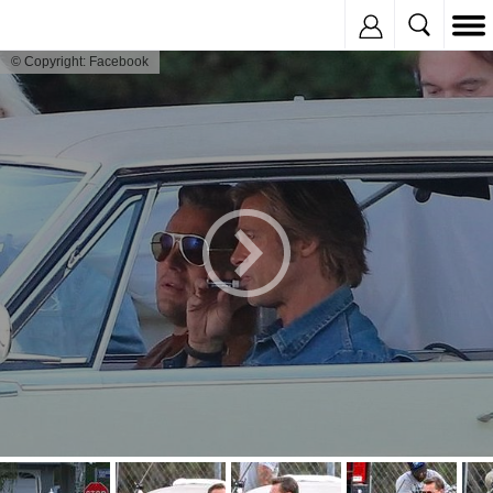
Inregistreaza
© Copyright: Facebook