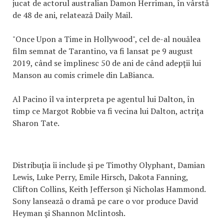
jucat de actorul australian Damon Herriman, în vârstă
de 48 de ani, relatează Daily Mail.
"Once Upon a Time in Hollywood", cel de-al nouălea
film semnat de Tarantino, va fi lansat pe 9 august
2019, când se împlinesc 50 de ani de când adepții lui
Manson au comis crimele din LaBianca.
Al Pacino îl va interpreta pe agentul lui Dalton, în
timp ce Margot Robbie va fi vecina lui Dalton, actriţa
Sharon Tate.
Distribuţia îi include și pe Timothy Olyphant, Damian
Lewis, Luke Perry, Emile Hirsch, Dakota Fanning,
Clifton Collins, Keith Jefferson şi Nicholas Hammond.
Sony lansează o dramă pe care o vor produce David
Heyman şi Shannon McIintosh.