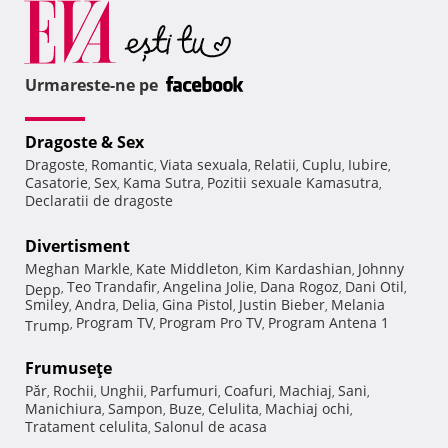
Urmareste-ne pe
Dragoste & Sex
Dragoste
Romantic
Viata sexuala
Relatii
Cuplu
Iubire
,
,
,
,
,
,
Casatorie
Sex
Kama Sutra
Pozitii sexuale Kamasutra
,
,
,
,
Declaratii de dragoste
Divertisment
Meghan Markle
Kate Middleton
Kim Kardashian
Johnny
,
,
,
Teo Trandafir
Angelina Jolie
Dana Rogoz
Dani Otil
Depp
,
,
,
,
,
Smiley
Andra
Delia
Gina Pistol
Justin Bieber
Melania
,
,
,
,
,
Program TV
Program Pro TV
Program Antena 1
Trump
,
,
,
Frumuseţe
Păr
Rochii
Unghii
Parfumuri
Coafuri
Machiaj
Sani
,
,
,
,
,
,
,
Manichiura
Sampon
Buze
Celulita
Machiaj ochi
,
,
,
,
,
Tratament celulita
Salonul de acasa
,